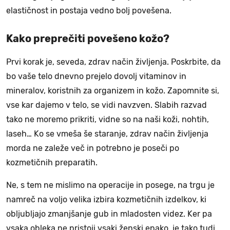
elastičnost in postaja vedno bolj povešena.
Kako preprečiti povešeno kožo?
Prvi korak je, seveda, zdrav način življenja. Poskrbite, da
bo vaše telo dnevno prejelo dovolj vitaminov in
mineralov, koristnih za organizem in kožo. Zapomnite si,
vse kar dajemo v telo, se vidi navzven. Slabih razvad
tako ne moremo prikriti, vidne so na naši koži, nohtih,
laseh… Ko se vmeša še staranje, zdrav način življenja
morda ne zaleže več in potrebno je poseči po
kozmetičnih preparatih.
Ne, s tem ne mislimo na operacije in posege, na trgu je
namreč na voljo velika izbira kozmetičnih izdelkov, ki
obljubljajo zmanjšanje gub in mladosten videz. Ker pa
vsaka obleka ne pristoji vsaki ženski enako, je tako tudi