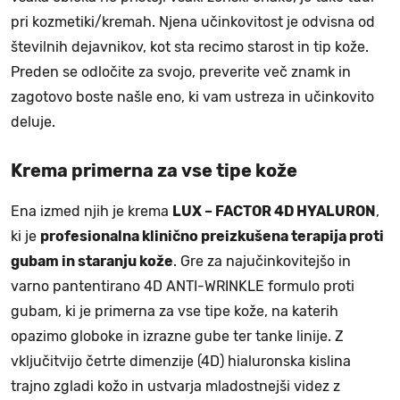
pri kozmetiki/kremah. Njena učinkovitost je odvisna od
številnih dejavnikov, kot sta recimo starost in tip kože.
Preden se odločite za svojo, preverite več znamk in
zagotovo boste našle eno, ki vam ustreza in učinkovito
deluje.
Krema primerna za vse tipe kože
Ena izmed njih je krema
LUX – FACTOR 4D HYALURON
,
ki je
profesionalna klinično preizkušena terapija proti
gubam in staranju kože
. Gre za najučinkovitejšo in
varno pantentirano 4D ANTI-WRINKLE formulo proti
gubam, ki je primerna za vse tipe kože, na katerih
opazimo globoke in izrazne gube ter tanke linije. Z
vključitvijo četrte dimenzije (4D) hialuronska kislina
trajno zgladi kožo in ustvarja mladostnejši videz z