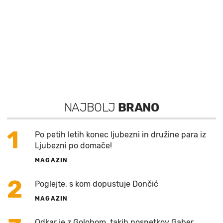
NAJBOLJ
BRANO
1
Po petih letih konec ljubezni in družine para iz
Ljubezni po domače!
MAGAZIN
2
Poglejte, s kom dopustuje Dončić
MAGAZIN
Odkar je z Golobom, takih posnetkov Gaber