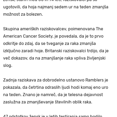
ugotovili, da hoja najmanj sedem ur na teden zmanjša
možnost za bolezen.
Skupina ameriških raziskovalcev, poimenovana The
American Cancer Society, je povedala, da je to prvo
odkritje do zdaj, da se tveganje za raka zmanjša
izključno zaradi hoje. Britanski raziskovalci trdijo, da je
več dokazov, da na zmanjšanje raka vpliva življenjski
slog.
Zadnja raziskava za dobrodelno ustanovo Ramblers je
pokazala, da četrtina odraslih ljudi hodi komaj eno uro
na teden. Znano je namreč, da je telesna dejavnost
zaslužna za zmanjševanje številnih oblik raka.
47 odstotkov žensk je v letih testiranja samo hodilo.