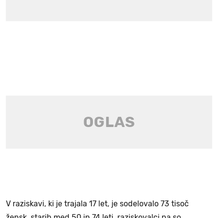
V raziskavi, ki je trajala 17 let, je sodelovalo 73 tisoč
žensk, starih med 50 in 74 leti, raziskovalci pa so