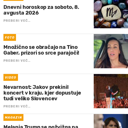
Dnevni horoskop za soboto, 8.
avgusta 2026
PREBERI VEČ…
FOTO
Množično se obračajo na Tino
Gaber, prizori so srce parajoči!
PREBERI VEČ…
VIDEO
Nevarnost: Jakov prekinil
koncert v kraju, kjer dopustuje
tudi veliko Slovencev
PREBERI VEČ…
MAGAZIN
Melania Trump se požvižga na