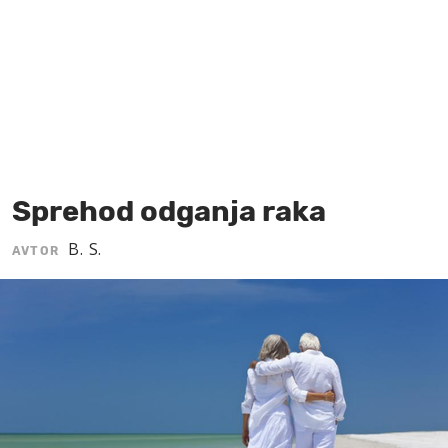
MOJ SANJ
Sprehod odganja raka
B. S.
AVTOR