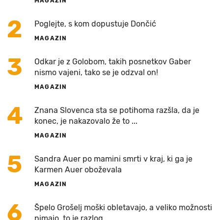
MAGAZIN
2
Poglejte, s kom dopustuje Dončić
MAGAZIN
3
Odkar je z Golobom, takih posnetkov Gaber
nismo vajeni, tako se je odzval on!
MAGAZIN
4
Znana Slovenca sta se potihoma razšla, da je
konec, je nakazovalo že to ...
MAGAZIN
5
Sandra Auer po mamini smrti v kraj, ki ga je
Karmen Auer oboževala
MAGAZIN
6
Špelo Grošelj moški obletavajo, a veliko možnosti
nimajo, to je razlog …