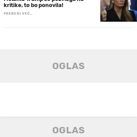
kritike, to bo ponovila!
PREBERI VEČ…