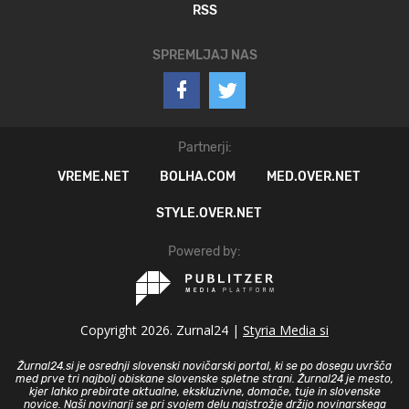
RSS
SPREMLJAJ NAS
Partnerji:
VREME.NET
BOLHA.COM
MED.OVER.NET
STYLE.OVER.NET
Powered by:
Copyright 2026. Zurnal24 |
Styria Media si
Žurnal24.si je osrednji slovenski novičarski portal, ki se po dosegu uvršča
med prve tri najbolj obiskane slovenske spletne strani. Žurnal24 je mesto,
kjer lahko prebirate aktualne, ekskluzivne, domače, tuje in slovenske
novice. Naši novinarji se pri svojem delu najstrožje držijo novinarskega