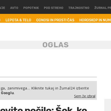
VJE
AVTO
POPOTNIK
POD STREHO
TRAJNOSTNO
ŽURNAL P
O
LEPOTA & TELO
ODNOSI IN PROSTI ČAS
HOROSKOP IN NU
ega, zanimivega… Kliknite tukaj in Žurnal24 izberite
.
a Googlu
Sem že izbral
ovito počilo: Šok, ko