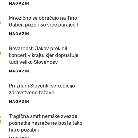
MAGAZIN
5
Množično se obračajo na Tino
Gaber, prizori so srce parajoči!
MAGAZIN
6
Nevarnost: Jakov prekinil
koncert v kraju, kjer dopustuje
tudi veliko Slovencev
MAGAZIN
7
Pri znani Slovenki se kopičijo
zdravstvene težave
MAGAZIN
8
Tragična smrt nemške zvezde,
posnetka nesreče ne boste tako
hitro pozabili