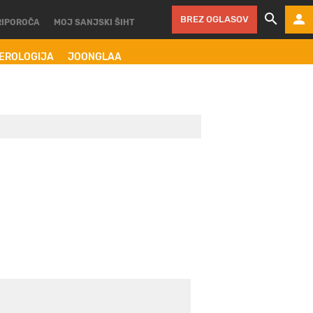
BREZ OGLASOV
RIPOROČA
MOJ SANJSKI ŠIHT
MEROLOGIJA
JOONGLAA