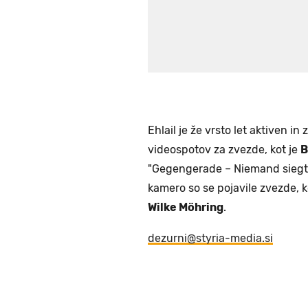
Ehlail je že vrsto let aktiven in
videospotov za zvezde, kot je
B
"Gegengerade – Niemand siegt am
kamero so se pojavile zvezde, 
Wilke Möhring
.
dezurni@styria-media.si