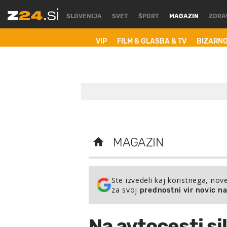
SLOVENIJA
SVET
ŠPORT
MAGAZIN
ZDRA
VIP
FILM & GLASBA & TV
BIZARN
MAGAZIN
Ste izvedeli kaj koristnega, nov
za svoj
prednostni vir novic n
Na avtocesti sil