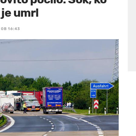
 je umrl
 OB 16:43