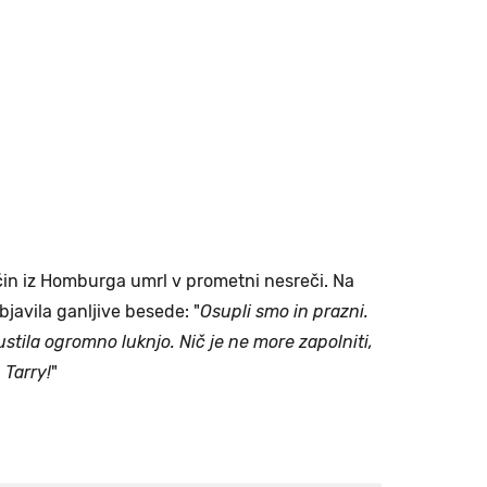
ačin iz Homburga umrl v prometni nesreči. Na
javila ganljive besede: "
Osupli smo in prazni.
ustila ogromno luknjo. Nič je ne more zapolniti,
 Tarry!
"