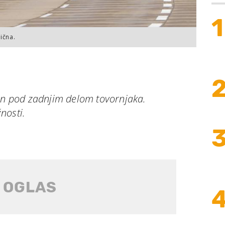
1
ična.
den pod zadnjim delom tovornjaka.
nosti.