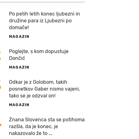
Po petih letih konec ljubezni in
družine para iz Ljubezni po
domače!
MAGAZIN
2
Poglejte, s kom dopustuje
Dončić
MAGAZIN
3
Odkar je z Golobom, takih
posnetkov Gaber nismo vajeni,
tako se je odzval on!
MAGAZIN
4
Znana Slovenca sta se potihoma
razšla, da je konec, je
nakazovalo že to ...