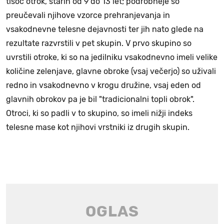
tisoč otrok, starih od 9 do 13 let; podrobneje so
preučevali njihove vzorce prehranjevanja in
vsakodnevne telesne dejavnosti ter jih nato glede na
rezultate razvrstili v pet skupin. V prvo skupino so
uvrstili otroke, ki so na jedilniku vsakodnevno imeli velike
količine zelenjave, glavne obroke (vsaj večerjo) so uživali
redno in vsakodnevno v krogu družine, vsaj eden od
glavnih obrokov pa je bil "tradicionalni topli obrok".
Otroci, ki so padli v to skupino, so imeli nižji indeks
telesne mase kot njihovi vrstniki iz drugih skupin.