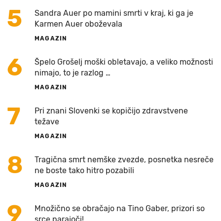
5
Sandra Auer po mamini smrti v kraj, ki ga je
Karmen Auer oboževala
MAGAZIN
6
Špelo Grošelj moški obletavajo, a veliko možnosti
nimajo, to je razlog …
MAGAZIN
7
Pri znani Slovenki se kopičijo zdravstvene
težave
MAGAZIN
8
Tragična smrt nemške zvezde, posnetka nesreče
ne boste tako hitro pozabili
MAGAZIN
9
Množično se obračajo na Tino Gaber, prizori so
srce parajoči!