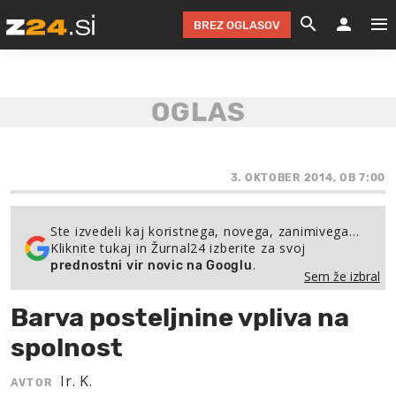
BREZ OGLASOV
GRADIMO &
OLIMPI
EKO 
INTE
T
SLOV
KOMENTARJ
FILM & G
NEPRE
AVTO 
NO
FI
SV
ČRNA 
KOMB
VARČ
AKT
KO
BI
ŠP
FESTIVAL ZA L
LEPOT
MOTO
NA 
NA
O
3. OKTOBER 2014, OB 7:00
MAG
ODNOSI IN
ŽIVLJEN
IZ DR
KOLE
E-
ZDR
POGLEJ
Ste izvedeli kaj koristnega, novega, zanimivega…
Kliknite tukaj in Žurnal24 izberite za svoj
HOROSKOP IN
PRAVNI
ŠOFER
ZIMSK
PRE
AV
.
prednostni vir novic na Googlu
Sem že izbral
JOO
IN
POPO
POGLEJ
POGLEJ
POGLEJ
Barva posteljnine vpliva na
SEM 
POD S
POGLEJ
spolnost
TRAJN
POGLEJ
Ir. K.
AVTOR
ŽURNAL P