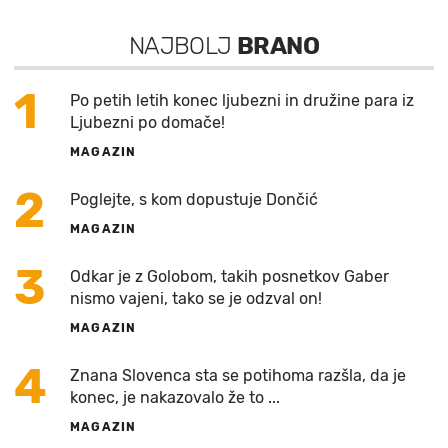
NAJBOLJ
BRANO
1
Po petih letih konec ljubezni in družine para iz
Ljubezni po domače!
MAGAZIN
2
Poglejte, s kom dopustuje Dončić
MAGAZIN
3
Odkar je z Golobom, takih posnetkov Gaber
nismo vajeni, tako se je odzval on!
MAGAZIN
4
Znana Slovenca sta se potihoma razšla, da je
konec, je nakazovalo že to ...
MAGAZIN