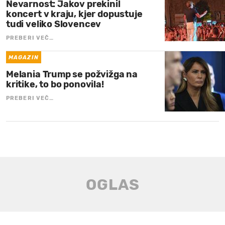
Nevarnost: Jakov prekinil
koncert v kraju, kjer dopustuje
tudi veliko Slovencev
PREBERI VEČ…
MAGAZIN
Melania Trump se požvižga na
kritike, to bo ponovila!
PREBERI VEČ…