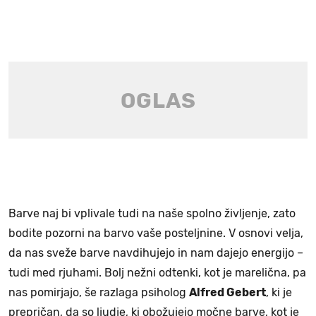
Barve naj bi vplivale tudi na naše spolno življenje, zato
bodite pozorni na barvo vaše posteljnine. V osnovi velja,
da nas sveže barve navdihujejo in nam dajejo energijo –
tudi med rjuhami. Bolj nežni odtenki, kot je marelična, pa
nas pomirjajo, še razlaga psiholog
Alfred Gebert
, ki je
prepričan, da so ljudje, ki obožujejo močne barve, kot je