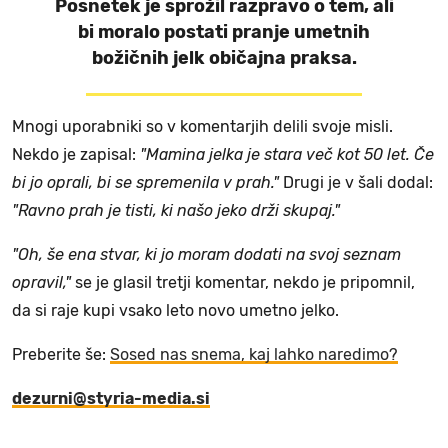
Posnetek je sprožil razpravo o tem, ali
bi moralo postati pranje umetnih
božičnih jelk običajna praksa.
Mnogi uporabniki so v komentarjih delili svoje misli.
Nekdo je zapisal:
"Mamina jelka je stara več kot 50 let. Če
bi jo oprali, bi se spremenila v prah."
Drugi je v šali dodal:
"Ravno prah je tisti, ki našo jeko drži skupaj."
"Oh, še ena stvar, ki jo moram dodati na svoj seznam
opravil,"
se je glasil tretji komentar, nekdo je pripomnil,
da si raje kupi vsako leto novo umetno jelko.
Preberite še:
Sosed nas snema, kaj lahko naredimo?
dezurni@styria-media.si