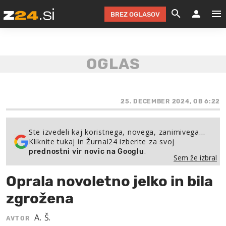
BREZ OGLASOV
GRADIMO &
OLIMPI
EKO 
INTE
T
SLOV
KOMENTARJ
FILM & G
NEPRE
AVTO 
NO
FI
SV
ČRNA 
KOMB
VARČ
AKT
KO
BI
ŠP
FESTIVAL ZA L
LEPOT
MOTO
NA 
NA
O
25. DECEMBER 2024, OB 6:22
MAG
ODNOSI IN
ŽIVLJEN
IZ DR
KOLE
E-
ZDR
POGLEJ
Ste izvedeli kaj koristnega, novega, zanimivega…
Kliknite tukaj in Žurnal24 izberite za svoj
HOROSKOP IN
PRAVNI
ŠOFER
ZIMSK
PRE
AV
.
prednostni vir novic na Googlu
Sem že izbral
JOO
IN
POPO
POGLEJ
POGLEJ
POGLEJ
Oprala novoletno jelko in bila
SEM 
POD S
POGLEJ
zgrožena
TRAJN
POGLEJ
A. Š.
AVTOR
ŽURNAL P