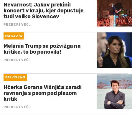
Nevarnost: Jakov prekinil
koncert v kraju, kjer dopustuje
tudi veliko Slovencev
PREBERI VEČ…
MAGAZIN
Melania Trump se požvižga na
kritike, to bo ponovila!
PREBERI VEČ…
ŽALOSTNO
Hčerka Gorana Višnjića zaradi
ravnanja s psom pod plazom
kritik
PREBERI VEČ…