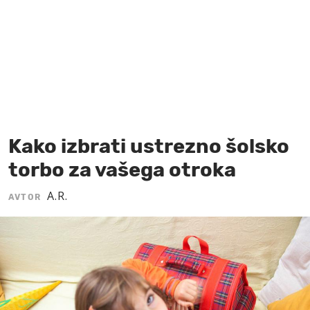
MOJ SANJ
Kako izbrati ustrezno šolsko
torbo za vašega otroka
A.R.
AVTOR