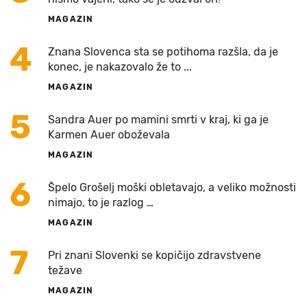
MAGAZIN
4
Znana Slovenca sta se potihoma razšla, da je
konec, je nakazovalo že to ...
MAGAZIN
5
Sandra Auer po mamini smrti v kraj, ki ga je
Karmen Auer oboževala
MAGAZIN
6
Špelo Grošelj moški obletavajo, a veliko možnosti
nimajo, to je razlog …
MAGAZIN
7
Pri znani Slovenki se kopičijo zdravstvene
težave
MAGAZIN