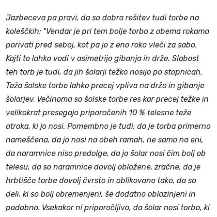
Jazbeceva pa pravi, da so dobra rešitev tudi torbe na
koleščkih: "Vendar je pri tem bolje torbo z obema rokama
porivati pred seboj, kot pa jo z eno roko vleči za sabo.
Kajti to lahko vodi v asimetrijo gibanja in drže. Slabost
teh torb je tudi, da jih šolarji težko nosijo po stopnicah.
Teža šolske torbe lahko precej vpliva na držo in gibanje
šolarjev. Večinoma so šolske torbe res kar precej težke in
velikokrat presegajo priporočenih 10 % telesne teže
otroka, ki jo nosi. Pomembno je tudi, da je torba primerno
nameščena, da jo nosi na obeh ramah, ne samo na eni,
da naramnice niso predolge, da jo šolar nosi čim bolj ob
telesu, da so naramnice dovolj obložene, zračne, da je
hrbtišče torbe dovolj čvrsto in oblikovano tako, da so
deli, ki so bolj obremenjeni, še dodatno oblazinjeni in
podobno. Vsekakor ni priporočljivo, da šolar nosi torbo, ki