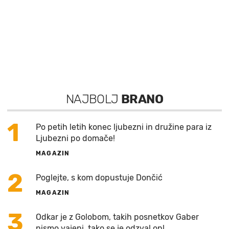
NAJBOLJ
BRANO
1
Po petih letih konec ljubezni in družine para iz
Ljubezni po domače!
MAGAZIN
2
Poglejte, s kom dopustuje Dončić
MAGAZIN
3
Odkar je z Golobom, takih posnetkov Gaber
nismo vajeni, tako se je odzval on!