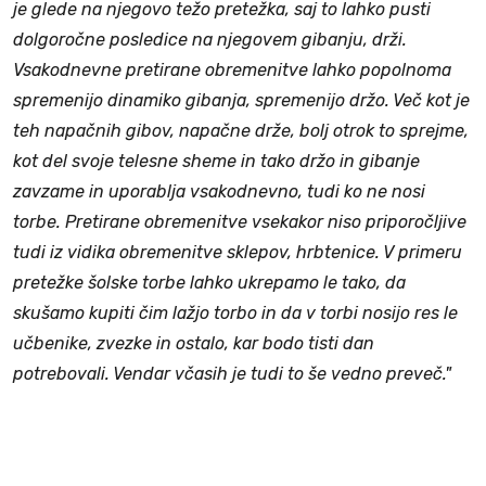
je glede na njegovo težo pretežka, saj to lahko pusti
dolgoročne posledice na njegovem gibanju, drži.
Vsakodnevne pretirane obremenitve lahko popolnoma
spremenijo dinamiko gibanja, spremenijo držo. Več kot je
teh napačnih gibov, napačne drže, bolj otrok to sprejme,
kot del svoje telesne sheme in tako držo in gibanje
zavzame in uporablja vsakodnevno, tudi ko ne nosi
torbe. Pretirane obremenitve vsekakor niso priporočljive
tudi iz vidika obremenitve sklepov, hrbtenice. V primeru
pretežke šolske torbe lahko ukrepamo le tako, da
skušamo kupiti čim lažjo torbo in da v torbi nosijo res le
učbenike, zvezke in ostalo, kar bodo tisti dan
potrebovali. Vendar včasih je tudi to še vedno preveč."