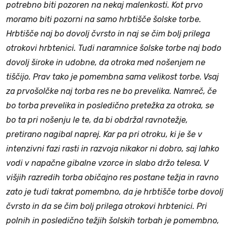
potrebno biti pozoren na nekaj malenkosti. Kot prvo
moramo biti pozorni na samo hrbtišče šolske torbe.
Hrbtišče naj bo dovolj čvrsto in naj se čim bolj prilega
otrokovi hrbtenici. Tudi naramnice šolske torbe naj bodo
dovolj široke in udobne, da otroka med nošenjem ne
tiščijo. Prav tako je pomembna sama velikost torbe. Vsaj
za prvošolčke naj torba res ne bo prevelika. Namreč, če
bo torba prevelika in posledično pretežka za otroka, se
bo ta pri nošenju le te, da bi obdržal ravnotežje,
pretirano nagibal naprej. Kar pa pri otroku, ki je še v
intenzivni fazi rasti in razvoja nikakor ni dobro, saj lahko
vodi v napačne gibalne vzorce in slabo držo telesa. V
višjih razredih torba običajno res postane težja in ravno
zato je tudi takrat pomembno, da je hrbtišče torbe dovolj
čvrsto in da se čim bolj prilega otrokovi hrbtenici. Pri
polnih in posledično težjih šolskih torbah je pomembno,