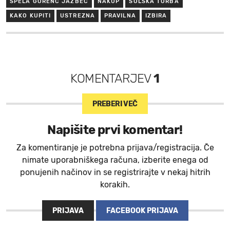
ŠPELA GORENC JAZBEC
NAKUP
ŠOLSKA TORBA
KAKO KUPITI
USTREZNA
PRAVILNA
IZBIRA
KOMENTARJEV
1
PREBERI VEČ
Napišite prvi komentar!
Za komentiranje je potrebna prijava/registracija. Če
nimate uporabniškega računa, izberite enega od
ponujenih načinov in se registrirajte v nekaj hitrih
korakih.
PRIJAVA
FACEBOOK PRIJAVA