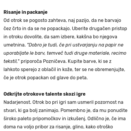
Risanje in packanje
Od otrok se pogosto zahteva, naj pazijo, da ne barvajo
čez črto in da se ne popackajo. Uberite drugačen pristop
in otroku dovolite, da sam izbere, kakšna bo njegova
umetnina.
"Dobro je tudi, če pri ustvarjanju na papir ne
uporabljate le barv, temveč tudi druge materiale, recimo
tekstil,
" priporoča Pozničeva. Kupite barve, ki se z
lahkoto sperejo z oblačil in kože, ter se ne obremenjujte,
če je otrok popackan od glave do peta.
Odkrijte otrokove talente skozi igre
Nadarjenost. Otrok bo pri igri sam usmeril pozornost na
stvari, ki ga bolj zanimajo. Pomembno je, da mu ponudite
široko paleto pripomočkov in izkušenj. Odlično je, če ima
doma na voljo pribor za risanje, glino, kako otroško