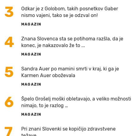
3
Odkar je z Golobom, takih posnetkov Gaber
nismo vajeni, tako se je odzval on!
MAGAZIN
4
Znana Slovenca sta se potihoma razšla, da je
konec, je nakazovalo že to ...
MAGAZIN
5
Sandra Auer po mamini smrti v kraj, ki ga je
Karmen Auer oboževala
MAGAZIN
6
Špelo Grošelj moški obletavajo, a veliko možnosti
nimajo, to je razlog …
MAGAZIN
7
Pri znani Slovenki se kopičijo zdravstvene
težave