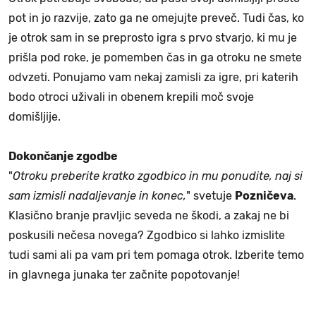
pot in jo razvije, zato ga ne omejujte preveč. Tudi čas, ko
je otrok sam in se preprosto igra s prvo stvarjo, ki mu je
prišla pod roke, je pomemben čas in ga otroku ne smete
odvzeti. Ponujamo vam nekaj zamisli za igre, pri katerih
bodo otroci uživali in obenem krepili moč svoje
domišljije.
Dokončanje zgodbe
"
Otroku preberite kratko zgodbico in mu ponudite, naj si
sam izmisli nadaljevanje in konec,
" svetuje
Pozničeva
.
Klasično branje pravljic seveda ne škodi, a zakaj ne bi
poskusili nečesa novega? Zgodbico si lahko izmislite
tudi sami ali pa vam pri tem pomaga otrok. Izberite temo
in glavnega junaka ter začnite popotovanje!