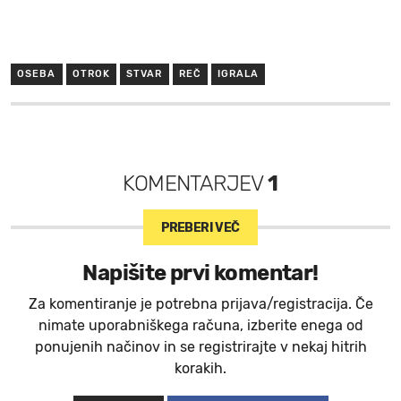
OSEBA
OTROK
STVAR
REČ
IGRALA
KOMENTARJEV
1
PREBERI VEČ
Napišite prvi komentar!
Za komentiranje je potrebna prijava/registracija. Če
nimate uporabniškega računa, izberite enega od
ponujenih načinov in se registrirajte v nekaj hitrih
korakih.