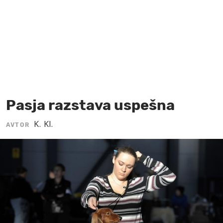
MOJ SANJ
Pasja razstava uspešna
K. Kl.
AVTOR