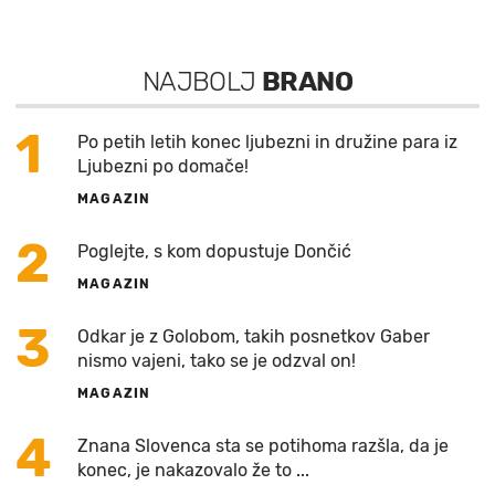
NAJBOLJ
BRANO
1
Po petih letih konec ljubezni in družine para iz
Ljubezni po domače!
MAGAZIN
2
Poglejte, s kom dopustuje Dončić
MAGAZIN
3
Odkar je z Golobom, takih posnetkov Gaber
nismo vajeni, tako se je odzval on!
MAGAZIN
4
Znana Slovenca sta se potihoma razšla, da je
konec, je nakazovalo že to ...