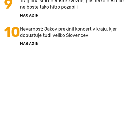
9
Tragična smrt nemške zvezde, posnetka nesreče
ne boste tako hitro pozabili
MAGAZIN
10
Nevarnost: Jakov prekinil koncert v kraju, kjer
dopustuje tudi veliko Slovencev
MAGAZIN