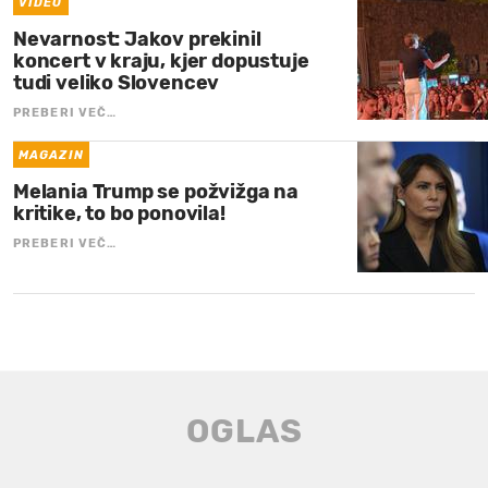
VIDEO
Nevarnost: Jakov prekinil
koncert v kraju, kjer dopustuje
tudi veliko Slovencev
PREBERI VEČ…
MAGAZIN
Melania Trump se požvižga na
kritike, to bo ponovila!
PREBERI VEČ…