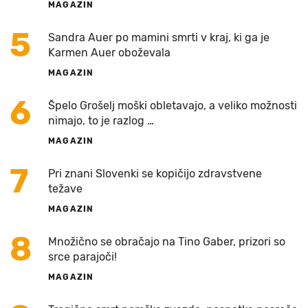
MAGAZIN
5
Sandra Auer po mamini smrti v kraj, ki ga je
Karmen Auer oboževala
MAGAZIN
6
Špelo Grošelj moški obletavajo, a veliko možnosti
nimajo, to je razlog …
MAGAZIN
7
Pri znani Slovenki se kopičijo zdravstvene
težave
MAGAZIN
8
Množično se obračajo na Tino Gaber, prizori so
srce parajoči!
MAGAZIN