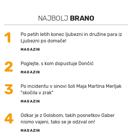
NAJBOLJ
BRANO
1
Po petih letih konec ljubezni in družine para iz
Ljubezni po domače!
MAGAZIN
2
Poglejte, s kom dopustuje Dončić
MAGAZIN
3
Po incidentu v sinovi šoli Maja Martina Merljak
"skočila v zrak"
MAGAZIN
4
Odkar je z Golobom, takih posnetkov Gaber
nismo vajeni, tako se je odzval on!
MAGAZIN