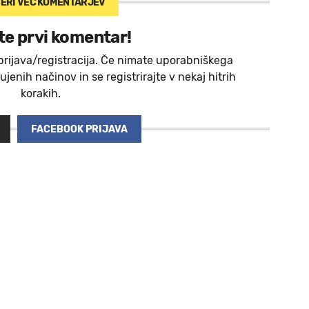
ERI VEČ
KOMENTARJEV
te prvi komentar!
prijava/registracija. Če nimate uporabniškega
jenih načinov in se registrirajte v nekaj hitrih
korakih.
FACEBOOK PRIJAVA