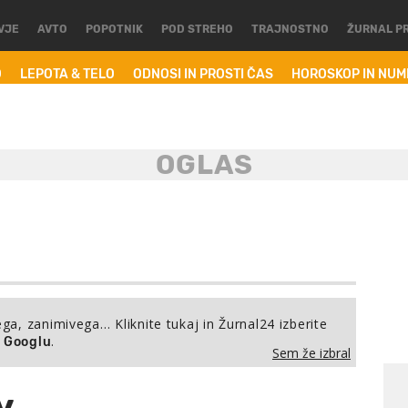
VJE
AVTO
POPOTNIK
POD STREHO
TRAJNOSTNO
ŽURNAL P
O
LEPOTA & TELO
ODNOSI IN PROSTI ČAS
HOROSKOP IN NU
ega, zanimivega… Kliknite tukaj in Žurnal24 izberite
.
a Googlu
Sem že izbral
v