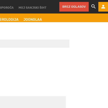
BREZ OGLASOV
RIPOROČA
MOJ SANJSKI ŠIHT
MEROLOGIJA
JOONGLAA