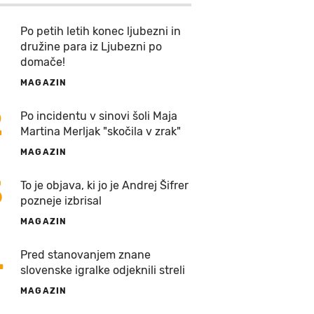
Po petih letih konec ljubezni in
družine para iz Ljubezni po
domače!
MAGAZIN
2
Po incidentu v sinovi šoli Maja
Martina Merljak "skočila v zrak"
MAGAZIN
3
To je objava, ki jo je Andrej Šifrer
pozneje izbrisal
MAGAZIN
4
Pred stanovanjem znane
slovenske igralke odjeknili streli
MAGAZIN