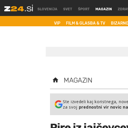
SLOVENIJA
SVET
ŠPORT
MAGAZIN
ZDRA
VIP
FILM & GLASBA & TV
BIZARN
MAGAZIN
Ste izvedeli kaj koristnega, nov
za svoj
prednostni vir novic n
Pire iz jajčevce