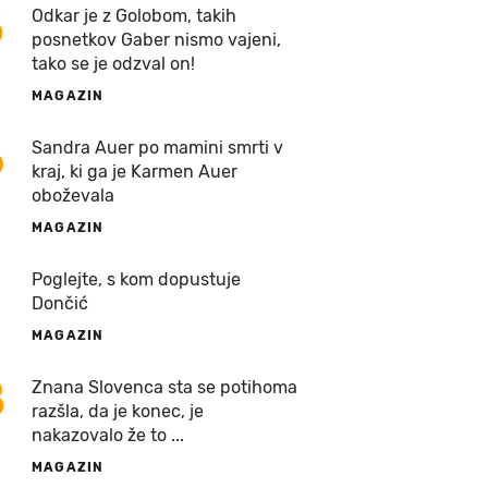
5
Odkar je z Golobom, takih
posnetkov Gaber nismo vajeni,
tako se je odzval on!
MAGAZIN
6
Sandra Auer po mamini smrti v
kraj, ki ga je Karmen Auer
oboževala
MAGAZIN
7
Poglejte, s kom dopustuje
Dončić
MAGAZIN
8
Znana Slovenca sta se potihoma
razšla, da je konec, je
nakazovalo že to ...
MAGAZIN