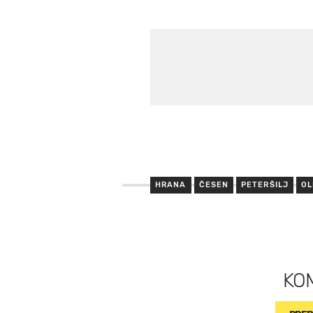
HRANA
ČESEN
PETERŠILJ
OL
KO