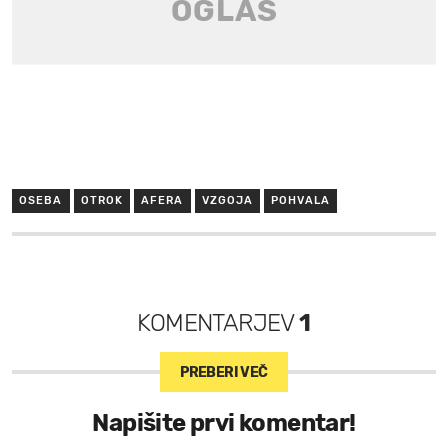
OSEBA
OTROK
AFERA
VZGOJA
POHVALA
KOMENTARJEV
1
PREBERI VEČ
Napišite prvi komentar!