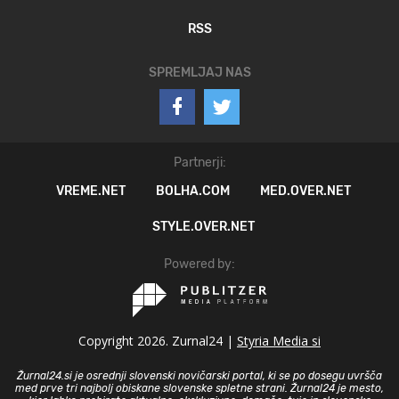
RSS
SPREMLJAJ NAS
Partnerji:
VREME.NET
BOLHA.COM
MED.OVER.NET
STYLE.OVER.NET
Powered by:
Copyright 2026. Zurnal24 |
Styria Media si
Žurnal24.si je osrednji slovenski novičarski portal, ki se po dosegu uvršča
med prve tri najbolj obiskane slovenske spletne strani. Žurnal24 je mesto,