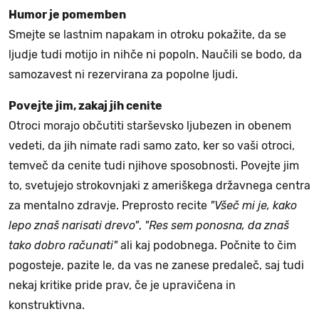
Humor je pomemben
Smejte se lastnim napakam in otroku pokažite, da se
ljudje tudi motijo in nihče ni popoln. Naučili se bodo, da
samozavest ni rezervirana za popolne ljudi.
Povejte jim, zakaj jih cenite
Otroci morajo občutiti starševsko ljubezen in obenem
vedeti, da jih nimate radi samo zato, ker so vaši otroci,
temveč da cenite tudi njihove sposobnosti. Povejte jim
to, svetujejo strokovnjaki z ameriškega državnega centra
za mentalno zdravje. Preprosto recite
"Všeč mi je, kako
lepo znaš narisati drevo"
,
"
Res sem ponosna, da znaš
tako dobro računati"
ali kaj podobnega. Počnite to čim
pogosteje, pazite le, da vas ne zanese predaleč, saj tudi
nekaj kritike pride prav, če je upravičena in
konstruktivna.