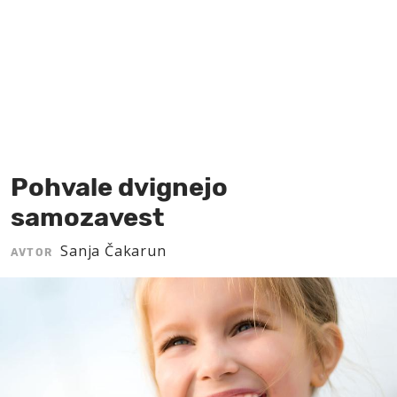
MOJ SANJ
Pohvale dvignejo
samozavest
Sanja Čakarun
AVTOR