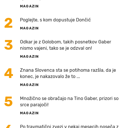
MAGAZIN
2
Poglejte, s kom dopustuje Dončić
MAGAZIN
3
Odkar je z Golobom, takih posnetkov Gaber
nismo vajeni, tako se je odzval on!
MAGAZIN
4
Znana Slovenca sta se potihoma razšla, da je
konec, je nakazovalo že to ...
MAGAZIN
5
Množično se obračajo na Tino Gaber, prizori so
srce parajoči!
MAGAZIN
Po travmatični zvezi v nekaj mesecih noseča z