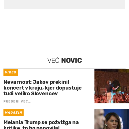
VEČ
NOVIC
VIDEO
Nevarnost: Jakov prekinil
koncert v kraju, kjer dopustuje
tudi veliko Slovencev
PREBERI VEČ…
MAGAZIN
Melania Trump se požvižga na
kritike, to bo ponovila!