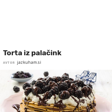
MOJ SANJ
Torta iz palačink
jazkuham.si
AVTOR