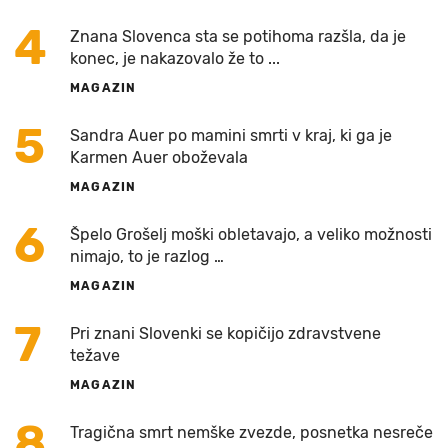
4
Znana Slovenca sta se potihoma razšla, da je
konec, je nakazovalo že to ...
MAGAZIN
5
Sandra Auer po mamini smrti v kraj, ki ga je
Karmen Auer oboževala
MAGAZIN
6
Špelo Grošelj moški obletavajo, a veliko možnosti
nimajo, to je razlog …
MAGAZIN
7
Pri znani Slovenki se kopičijo zdravstvene
težave
MAGAZIN
8
Tragična smrt nemške zvezde, posnetka nesreče