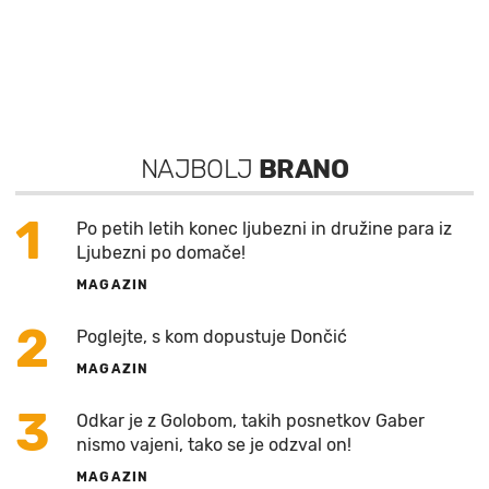
NAJBOLJ
BRANO
1
Po petih letih konec ljubezni in družine para iz
Ljubezni po domače!
MAGAZIN
2
Poglejte, s kom dopustuje Dončić
MAGAZIN
3
Odkar je z Golobom, takih posnetkov Gaber
nismo vajeni, tako se je odzval on!
MAGAZIN