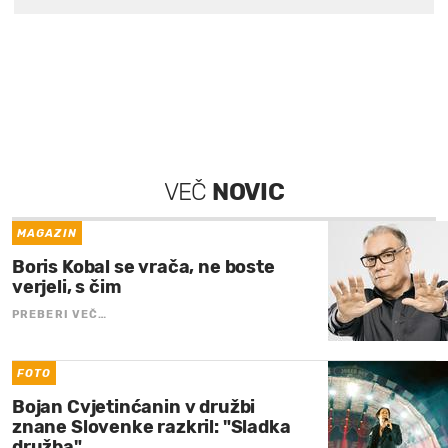
VEČ
NOVIC
MAGAZIN
Boris Kobal se vrača, ne boste
verjeli, s čim
PREBERI VEČ…
FOTO
Bojan Cvjetinćanin v družbi
znane Slovenke razkril: "Sladka
družba"