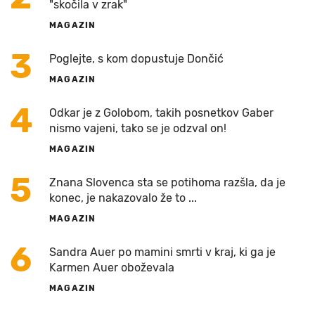
"skočila v zrak"
MAGAZIN
3
Poglejte, s kom dopustuje Dončić
MAGAZIN
4
Odkar je z Golobom, takih posnetkov Gaber
nismo vajeni, tako se je odzval on!
MAGAZIN
5
Znana Slovenca sta se potihoma razšla, da je
konec, je nakazovalo že to ...
MAGAZIN
6
Sandra Auer po mamini smrti v kraj, ki ga je
Karmen Auer oboževala
MAGAZIN