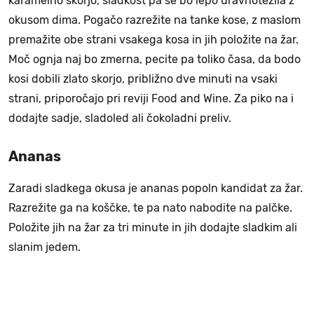
karamelno skorjo, sladkost pa se bo lepo uravnotežila z
okusom dima. Pogačo razrežite na tanke kose, z maslom
premažite obe strani vsakega kosa in jih položite na žar.
Moč ognja naj bo zmerna, pecite pa toliko časa, da bodo
kosi dobili zlato skorjo, približno dve minuti na vsaki
strani, priporočajo pri reviji Food and Wine. Za piko na i
dodajte sadje, sladoled ali čokoladni preliv.
Ananas
Zaradi sladkega okusa je ananas popoln kandidat za žar.
Razrežite ga na koščke, te pa nato nabodite na palčke.
Položite jih na žar za tri minute in jih dodajte sladkim ali
slanim jedem.