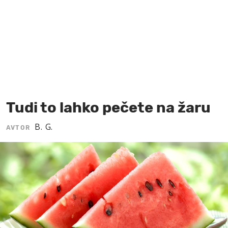
MOJ SANJ
Tudi to lahko pečete na žaru
B. G.
AVTOR