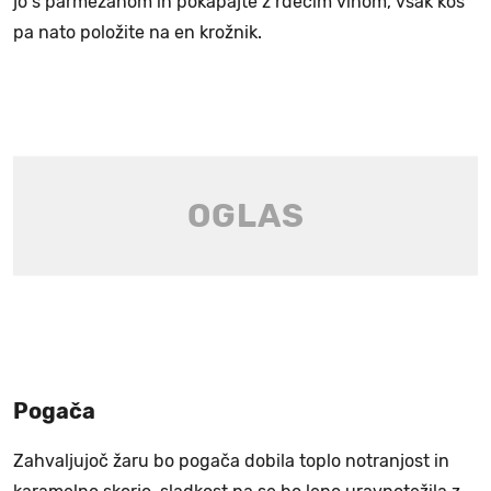
jo s parmezanom in pokapajte z rdečim vinom, vsak kos
pa nato položite na en krožnik.
Pogača
Zahvaljujoč žaru bo pogača dobila toplo notranjost in