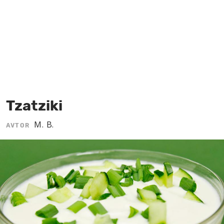
MOJ SANJ
Tzatziki
M. B.
AVTOR