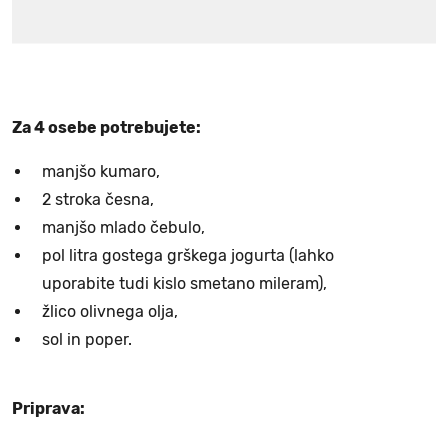
Za 4 osebe potrebujete:
manjšo kumaro,
2 stroka česna,
manjšo mlado čebulo,
pol litra gostega grškega jogurta (lahko
uporabite tudi kislo smetano mileram),
žlico olivnega olja,
sol in poper.
Priprava: