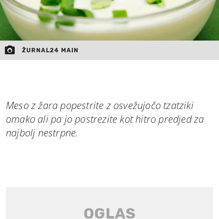
ŽURNAL24 MAIN
Meso z žara popestrite z osvežujočo tzatziki
omako ali pa jo postrezite kot hitro predjed za
najbolj nestrpne.