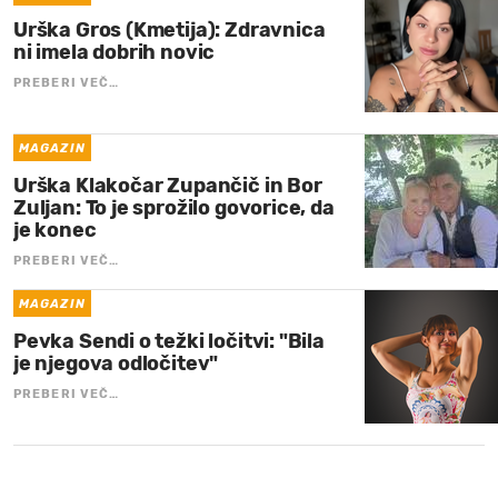
Urška Gros (Kmetija): Zdravnica
ni imela dobrih novic
PREBERI VEČ…
MAGAZIN
Urška Klakočar Zupančič in Bor
Zuljan: To je sprožilo govorice, da
je konec
PREBERI VEČ…
MAGAZIN
Pevka Sendi o težki ločitvi: "Bila
je njegova odločitev"
PREBERI VEČ…