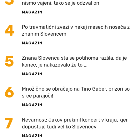
nismo vajeni, tako se je odzval on!
MAGAZIN
4
Po travmatični zvezi v nekaj mesecih noseča z
znanim Slovencem
MAGAZIN
5
Znana Slovenca sta se potihoma razšla, da je
konec, je nakazovalo že to ...
MAGAZIN
6
Množično se obračajo na Tino Gaber, prizori so
srce parajoči!
MAGAZIN
7
Nevarnost: Jakov prekinil koncert v kraju, kjer
dopustuje tudi veliko Slovencev
MAGAZIN