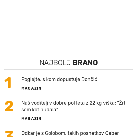
NAJBOLJ
BRANO
1
Poglejte, s kom dopustuje Dončić
MAGAZIN
2
Naš voditelj v dobre pol leta z 22 kg viška: "Žrl
sem kot budala"
MAGAZIN
3
Odkar je z Golobom, takih posnetkov Gaber