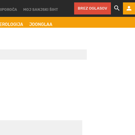
BREZ OGLASOV
RIPOROČA
MOJ SANJSKI ŠIHT
MEROLOGIJA
JOONGLAA