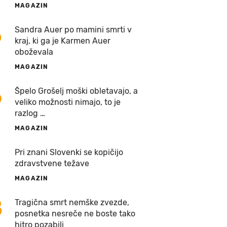
MAGAZIN
5
Sandra Auer po mamini smrti v
kraj, ki ga je Karmen Auer
oboževala
MAGAZIN
6
Špelo Grošelj moški obletavajo, a
veliko možnosti nimajo, to je
razlog …
MAGAZIN
7
Pri znani Slovenki se kopičijo
zdravstvene težave
MAGAZIN
8
Tragična smrt nemške zvezde,
posnetka nesreče ne boste tako
hitro pozabili