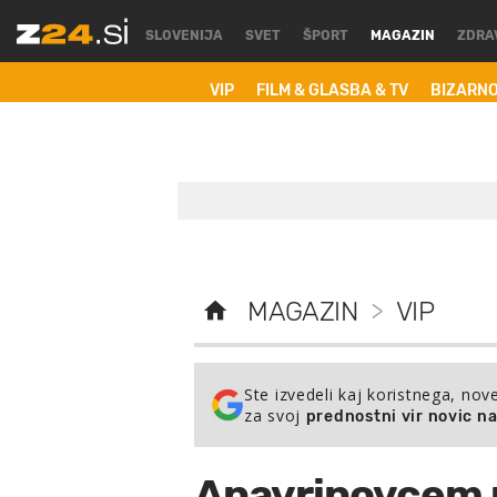
SLOVENIJA
SVET
ŠPORT
MAGAZIN
ZDRA
VIP
FILM & GLASBA & TV
BIZARN
MAGAZIN
>
VIP
Ste izvedeli kaj koristnega, nov
za svoj
prednostni vir novic n
Anavrinovcem r