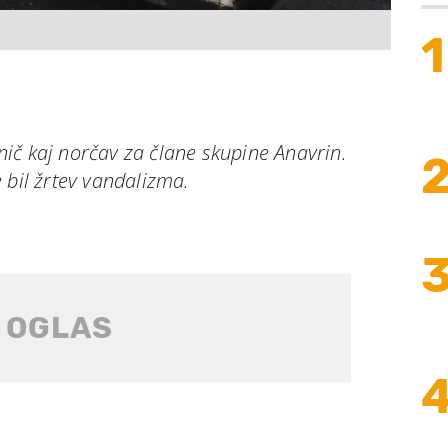
1
l nič kaj norčav za člane skupine Anavrin.
 bil žrtev vandalizma.