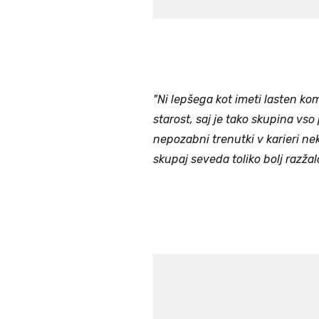
"Ni lepšega kot imeti lasten ko
starost, saj je tako skupina vso 
nepozabni trenutki v karieri ne
skupaj seveda toliko bolj razžalo