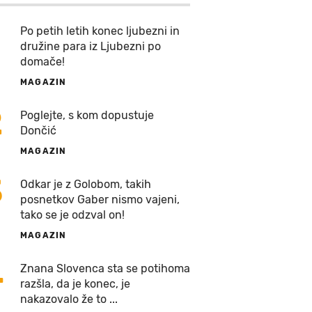
Po petih letih konec ljubezni in
družine para iz Ljubezni po
domače!
MAGAZIN
2
Poglejte, s kom dopustuje
Dončić
MAGAZIN
3
Odkar je z Golobom, takih
posnetkov Gaber nismo vajeni,
tako se je odzval on!
MAGAZIN
4
Znana Slovenca sta se potihoma
razšla, da je konec, je
nakazovalo že to ...