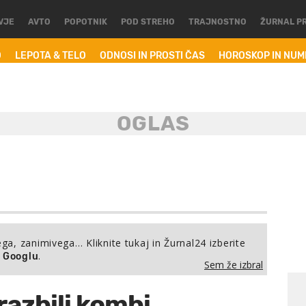
VJE
AVTO
POPOTNIK
POD STREHO
TRAJNOSTNO
ŽURNAL P
O
LEPOTA & TELO
ODNOSI IN PROSTI ČAS
HOROSKOP IN NU
ega, zanimivega… Kliknite tukaj in Žurnal24 izberite
.
a Googlu
Sem že izbral
azbili kombi