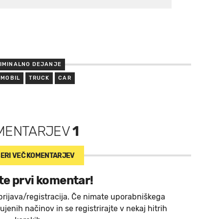
IMINALNO DEJANJE
OMOBIL
TRUCK
CAR
MENTARJEV
1
ERI VEČ
KOMENTARJEV
te prvi komentar!
prijava/registracija. Če nimate uporabniškega
jenih načinov in se registrirajte v nekaj hitrih