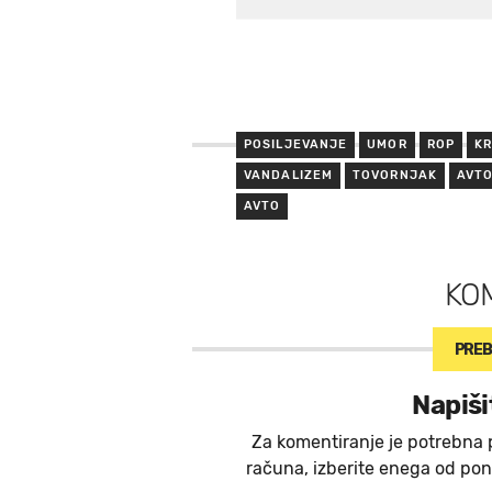
POSILJEVANJE
UMOR
ROP
KR
VANDALIZEM
TOVORNJAK
AVT
AVTO
KO
PREB
Napiši
Za komentiranje je potrebna 
računa, izberite enega od ponu