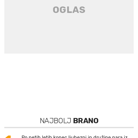
NAJBOLJ
BRANO
Po petih letih konec ljubezni in družine para iz