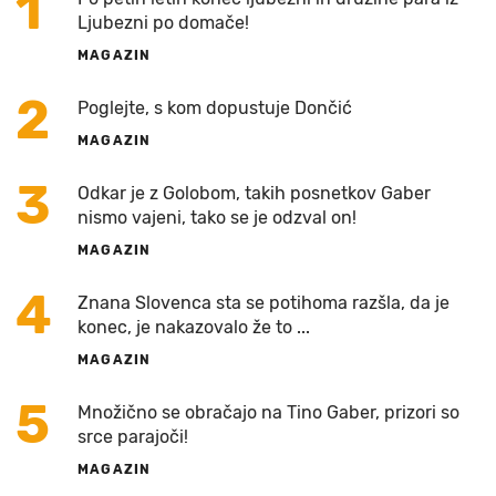
1
Ljubezni po domače!
MAGAZIN
2
Poglejte, s kom dopustuje Dončić
MAGAZIN
3
Odkar je z Golobom, takih posnetkov Gaber
nismo vajeni, tako se je odzval on!
MAGAZIN
4
Znana Slovenca sta se potihoma razšla, da je
konec, je nakazovalo že to ...
MAGAZIN
5
Množično se obračajo na Tino Gaber, prizori so
srce parajoči!
MAGAZIN