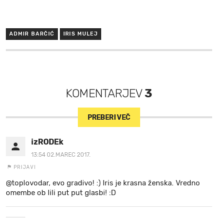
ADMIR BARČIĆ
IRIS MULEJ
KOMENTARJEV
3
PREBERI VEČ
izRODEk
13:54 02.MAREC 2017.
PRIJAVI
@toplovodar, evo gradivo! :) Iris je krasna ženska. Vredno
omembe ob lili put put glasbi! :D