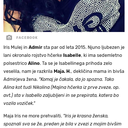
FACEBOOK
Iris Mulej in
Admir
sta par od leta 2015. Njuno ljubezen je
lani okronalo rojstvo hčerke
Isabelle
, ki ima sedemletno
polsestrico
Alino
. Ta se je Isabellinega prihoda zelo
veselila, nam je razkrila
Maja. H
., dekličina mama in bivša
Admirjeva žena.
"Komaj je čakala, da jo spozna. Tako
Alina kot tudi Nikolina (Majina hčerka iz prve zveze, op.
avt.) sta v Isabello zaljubljeni in se prepirata, katera bo
vozila voziček."
Maja Iris ne more prehvaliti.
"Iris je krasna ženska,
spoznali sva se že, preden je bila v zvezi z mojim bivšim