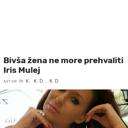
MOJ SANJ
Bivša žena ne more prehvaliti
Iris Mulej
Ir. K.
K. D.
K. D.
AVTOR
,
,