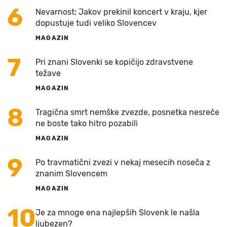
6
Nevarnost: Jakov prekinil koncert v kraju, kjer
dopustuje tudi veliko Slovencev
MAGAZIN
7
Pri znani Slovenki se kopičijo zdravstvene
težave
MAGAZIN
8
Tragična smrt nemške zvezde, posnetka nesreče
ne boste tako hitro pozabili
MAGAZIN
9
Po travmatični zvezi v nekaj mesecih noseča z
znanim Slovencem
MAGAZIN
10
Je za mnoge ena najlepših Slovenk le našla
ljubezen?