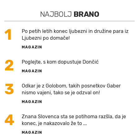
NAJBOLJ
BRANO
1
Po petih letih konec ljubezni in družine para iz
Ljubezni po domače!
MAGAZIN
2
Poglejte, s kom dopustuje Dončić
MAGAZIN
3
Odkar je z Golobom, takih posnetkov Gaber
nismo vajeni, tako se je odzval on!
MAGAZIN
4
Znana Slovenca sta se potihoma razšla, da je
konec, je nakazovalo že to ...
MAGAZIN