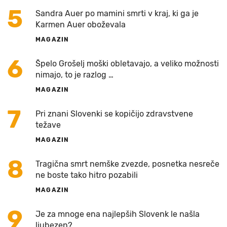
5
Sandra Auer po mamini smrti v kraj, ki ga je
Karmen Auer oboževala
MAGAZIN
6
Špelo Grošelj moški obletavajo, a veliko možnosti
nimajo, to je razlog …
MAGAZIN
7
Pri znani Slovenki se kopičijo zdravstvene
težave
MAGAZIN
8
Tragična smrt nemške zvezde, posnetka nesreče
ne boste tako hitro pozabili
MAGAZIN
9
Je za mnoge ena najlepših Slovenk le našla
ljubezen?