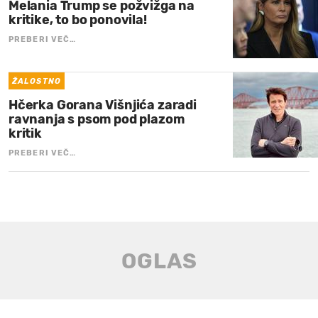
Melania Trump se požvižga na
kritike, to bo ponovila!
PREBERI VEČ…
ŽALOSTNO
Hčerka Gorana Višnjića zaradi
ravnanja s psom pod plazom
kritik
PREBERI VEČ…