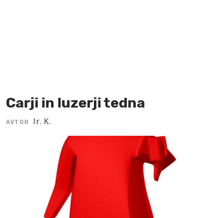
MOJ SANJ
Carji in luzerji tedna
Ir. K.
AVTOR