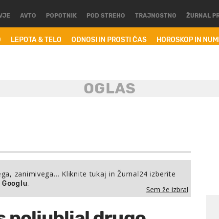
VJE
AVTO
POPOTNIK
POD STREHO
TRAJNOSTNO
ŽURNAL P
O
LEPOTA & TELO
ODNOSI IN PROSTI ČAS
HOROSKOP IN NU
ega, zanimivega… Kliknite tukaj in Žurnal24 izberite
.
a Googlu
Sem že izbral
s poljubljal drugo