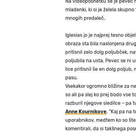
Na videoposnetku se je pevec 
mladenki, ki si je želela skupno
mnogih predaleč.
Iglesias jo je najprej tesno objel
obraza sta bila naslonjena drug 
pritisnil zelo dolg poljubček, n
poljubila na usta. Pevec se ni u
lice pritisnil še en dolg polju
pasu.
Vsekakor ogromno bližine za neko
so ali pa slej ko prej bodo vse to
razburil njegove sledilce – pa 
Anne Kournikove
. "Kaj pa na 
uporabnikov, medtem ko so štev
komentirali, da si takšnega pos