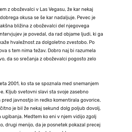
em z oboževalci v Las Vegasu, že kar nekaj
 dobrega okusa se še kar nadaljuje. Pevec je
 takšna bližina z oboževalci del njegovega
tervjujev je povedal, da rad objame ljudi, ki ga
okaže hvaležnost za dolgoletno zvestobo. Po
va s tem nima težav. Dobro naj bi razumela
vo, da so srečanja z oboževalci pogosto zelo
 leta 2001, ko sta se spoznala med snemanjem
. Kljub svetovni slavi sta svoje zasebno
 pred javnostjo in redko komentirala govorice,
očitno je bil že nekaj sekund dolg poljub dovolj,
 ugibanja. Medtem ko eni v njem vidijo zgolj
o, drugi menijo, da je posnetek pokazal precej