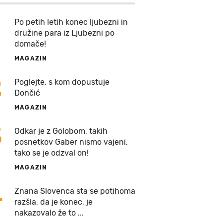
Po petih letih konec ljubezni in
družine para iz Ljubezni po
domače!
MAGAZIN
2
Poglejte, s kom dopustuje
Dončić
MAGAZIN
3
Odkar je z Golobom, takih
posnetkov Gaber nismo vajeni,
tako se je odzval on!
MAGAZIN
4
Znana Slovenca sta se potihoma
razšla, da je konec, je
nakazovalo že to ...