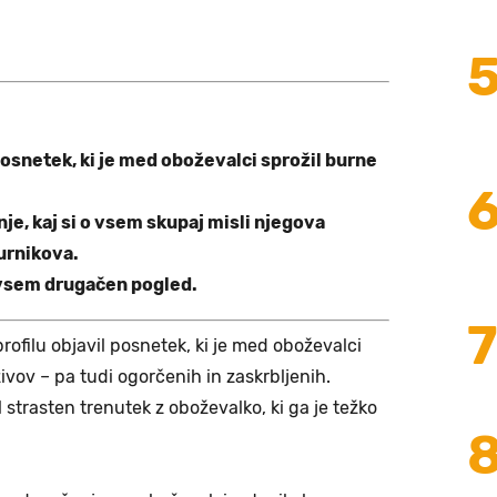
posnetek, ki je med oboževalci sprožil burne
nje, kaj si o vsem skupaj misli njegova
urnikova.
vsem drugačen pogled.
rofilu objavil posnetek, ki je med oboževalci
ivov – pa tudi ogorčenih in zaskrbljenih.
 strasten trenutek z oboževalko, ki ga je težko