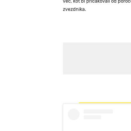
več, kot bi pričakovali od po
zvezdnika.