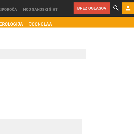
BREZ OGLASOV
RIPOROČA
MOJ SANJSKI ŠIHT
MEROLOGIJA
JOONGLAA