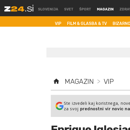
SLOVENIJA
SVET
ŠPORT
MAGAZIN
ZDRA
VIP
FILM & GLASBA & TV
BIZARN
MAGAZIN
>
VIP
Ste izvedeli kaj koristnega, nov
za svoj
prednostni vir novic n
Enrique Iglesia