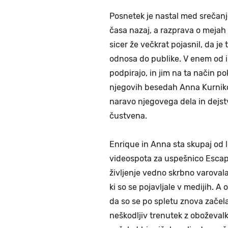
Posnetek je nastal med srečanj
časa nazaj, a razprava o mejah
sicer že večkrat pojasnil, da je
odnosa do publike. V enem od in
podpirajo, in jim na ta način p
njegovih besedah Anna Kurniko
naravo njegovega dela in dejst
čustvena.
Enrique in Anna sta skupaj od
videospota za uspešnico Escape
življenje vedno skrbno varovala
ki so se pojavljale v medijih. A 
da so se po spletu znova začela
neškodljiv trenutek z oboževalk