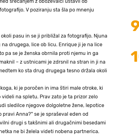
med srečanjem z oboževalci ustavil ob
 fotografijo. V poziranju sta šla po mnenju
 okoli pasu in se ji približal za fotografijo. Njuna
na drugega, lice ob licu. Enrique ji je na lice
ato pa se je ženska obrnila proti njemu in ga
maknil – z ustnicami je zdrsnil na stran in ji na
b, medtem ko sta drug drugega tesno držala okoli
ga, ki je poročen in ima štiri male otroke, ki
 videli na spletu. Prav zato je ta prizor zelo
tudi sledilce njegove dolgoletne žene, lepotice
to pravi Anna?" se je spraševal eden od
ilni drugi s takšnimi ali drugačnimi besedami
netka ne bi želela videti nobena partnerica.