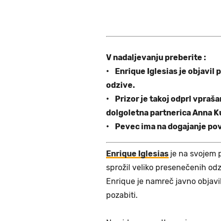
V nadaljevanju preberite :
• Enrique Iglesias je objavil 
odzive.
• Prizor je takoj odprl vpraša
dolgoletna partnerica Anna K
• Pevec ima na dogajanje po
Enrique Iglesias
je na svojem p
sprožil veliko presenečenih odz
Enrique je namreč javno objavil
pozabiti.