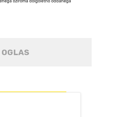
ročenega oziroma dolgoletno oddanega