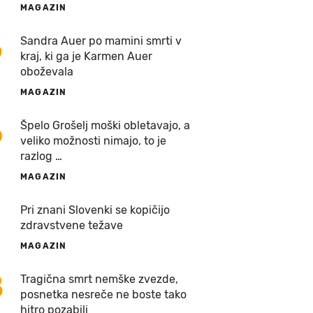
MAGAZIN
5
Sandra Auer po mamini smrti v
kraj, ki ga je Karmen Auer
oboževala
MAGAZIN
6
Špelo Grošelj moški obletavajo, a
veliko možnosti nimajo, to je
razlog …
MAGAZIN
7
Pri znani Slovenki se kopičijo
zdravstvene težave
MAGAZIN
8
Tragična smrt nemške zvezde,
posnetka nesreče ne boste tako
hitro pozabili