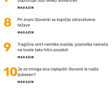
dopustuje tudi veliko Slovencev
MAGAZIN
8
Pri znani Slovenki se kopičijo zdravstvene
težave
MAGAZIN
9
Tragična smrt nemške zvezde, posnetka nesreče
ne boste tako hitro pozabili
MAGAZIN
10
Je za mnoge ena najlepših Slovenk le našla
ljubezen?
MAGAZIN