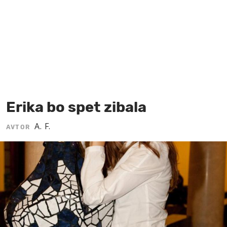
MOJ SANJ
Erika bo spet zibala
A. F.
AVTOR