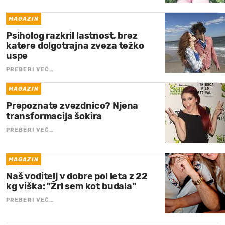
MAGAZIN
Psiholog razkril lastnost, brez
katere dolgotrajna zveza težko
uspe
PREBERI VEČ…
MAGAZIN
Prepoznate zvezdnico? Njena
transformacija šokira
PREBERI VEČ…
MAGAZIN
Naš voditelj v dobre pol leta z 22
kg viška: "Žrl sem kot budala"
PREBERI VEČ…