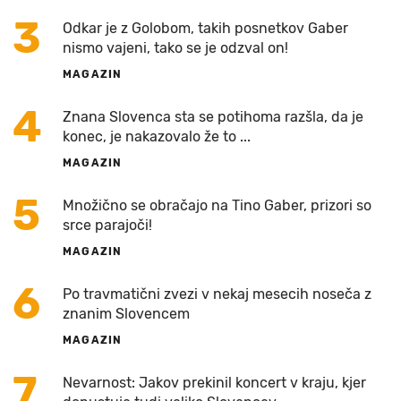
3
Odkar je z Golobom, takih posnetkov Gaber
nismo vajeni, tako se je odzval on!
MAGAZIN
4
Znana Slovenca sta se potihoma razšla, da je
konec, je nakazovalo že to ...
MAGAZIN
5
Množično se obračajo na Tino Gaber, prizori so
srce parajoči!
MAGAZIN
6
Po travmatični zvezi v nekaj mesecih noseča z
znanim Slovencem
MAGAZIN
7
Nevarnost: Jakov prekinil koncert v kraju, kjer