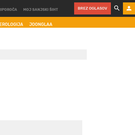
BREZ OGLASOV
RIPOROČA
MOJ SANJSKI ŠIHT
MEROLOGIJA
JOONGLAA