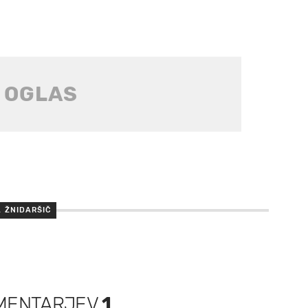
A ŽNIDARŠIČ
MENTARJEV
1