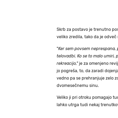
Skrb za postavo je trenutno posta
veliko zredila, tako da je odve
"
Ker sem povsem neprespana, p
telovadbi. Ko se to malo umiri,
rekreacijo,"
je za omenjeno revijo
jo pogreša, to, da zaradi dojenj
vedno pa se prehranjuje zelo z
dvomesečnemu sinu.
Veliko ji pri otroku pomagajo t
lahko utrga tudi nekaj trenutkov