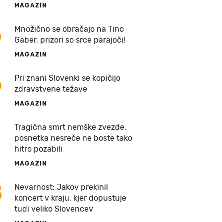
MAGAZIN
5
Množično se obračajo na Tino
Gaber, prizori so srce parajoči!
MAGAZIN
6
Pri znani Slovenki se kopičijo
zdravstvene težave
MAGAZIN
7
Tragična smrt nemške zvezde,
posnetka nesreče ne boste tako
hitro pozabili
MAGAZIN
8
Nevarnost: Jakov prekinil
koncert v kraju, kjer dopustuje
tudi veliko Slovencev