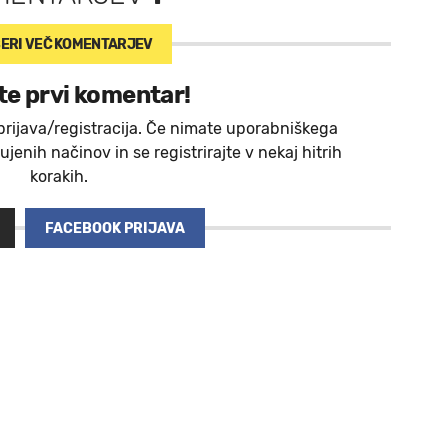
ERI VEČ
KOMENTARJEV
te prvi komentar!
prijava/registracija. Če nimate uporabniškega
jenih načinov in se registrirajte v nekaj hitrih
korakih.
FACEBOOK PRIJAVA