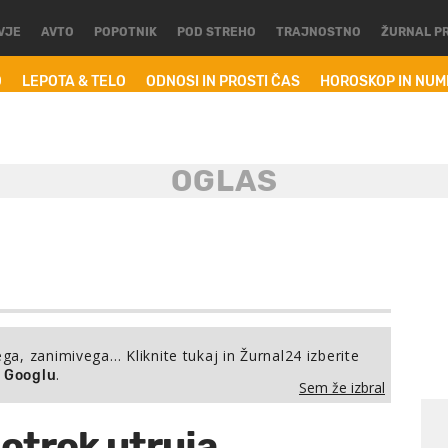
VJE
AVTO
POPOTNIK
POD STREHO
TRAJNOSTNO
ŽURNAL P
O
LEPOTA & TELO
ODNOSI IN PROSTI ČAS
HOROSKOP IN NU
ega, zanimivega… Kliknite tukaj in Žurnal24 izberite
.
a Googlu
Sem že izbral
 otrok utruja