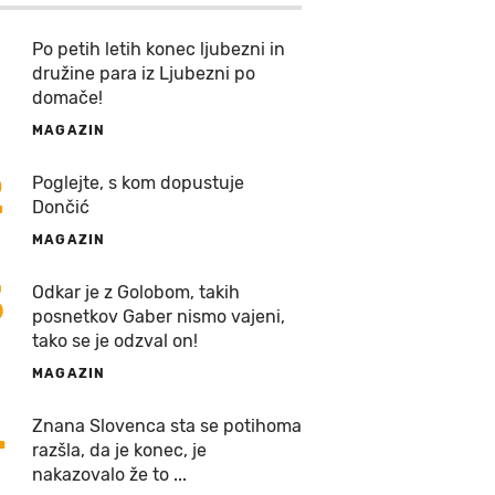
Po petih letih konec ljubezni in
družine para iz Ljubezni po
domače!
MAGAZIN
2
Poglejte, s kom dopustuje
Dončić
MAGAZIN
3
Odkar je z Golobom, takih
posnetkov Gaber nismo vajeni,
tako se je odzval on!
MAGAZIN
4
Znana Slovenca sta se potihoma
razšla, da je konec, je
nakazovalo že to ...