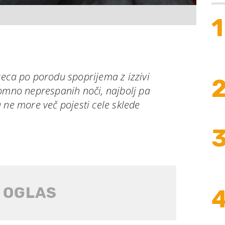
1
seca po porodu spoprijema z izzivi
romno neprespanih noči, najbolj pa
 ne more več pojesti cele sklede