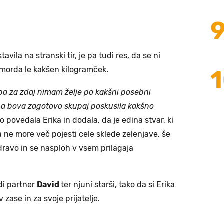
vila na stranski tir, je pa tudi res, da se ni
č morda le kakšen kilogramček.
a za zdaj nimam želje po kakšni posebni
 pa bova zagotovo skupaj poskusila kakšno
 povedala Erika in dodala, da je edina stvar, ki
a ne more več pojesti cele sklede zelenjave, še
dravo in se nasploh v vsem prilagaja
udi partner
David
ter njuni starši, tako da si Erika
 zase in za svoje prijatelje.