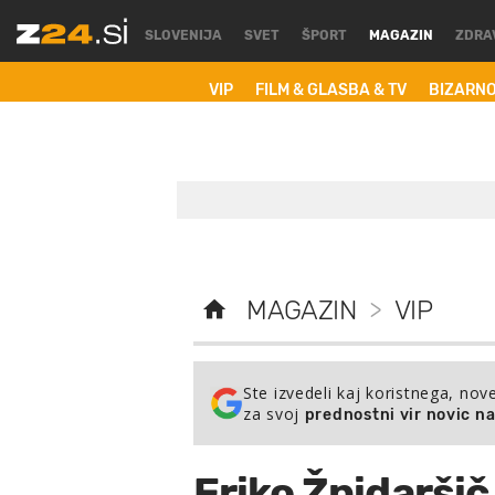
SLOVENIJA
SVET
ŠPORT
MAGAZIN
ZDRA
VIP
FILM & GLASBA & TV
BIZARN
MAGAZIN
>
VIP
Ste izvedeli kaj koristnega, nov
za svoj
prednostni vir novic n
Eriko Žnidaršič