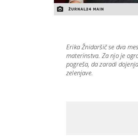
ŽURNAL24 MAIN
Erika Žnidaršič se dva me
materinstva. Za njo je og
pogreša, da zaradi dojenja
zelenjave.