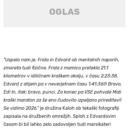
"Uspelo nam je. Frida in Edvard ob mentalnih naporih,
zmoreta tudi fizične. Frida z mamico pretekla 21,1
kilometrov v idiličnem kraškem okolju, v času 2:23:38.
Edvard z atijem pa v neverjetnem času 1:41:36!!! Bravo,
Ed! In, itak; bravo, punci. Za konec pa VSE pohvale Mali
kraški maraton za še eno čudovito izpeljano prireditev!!
Se vidimo 2026,"
je družina Kaloh ob tekaški fotografiji
zapisala na družbenih omrežjih. Sploh z Edvardovim
časom bi bil lahko zelo zadovoljen tudi marsikateri