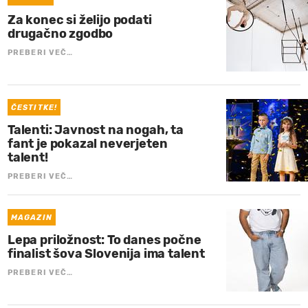
Za konec si želijo podati
drugačno zgodbo
PREBERI VEČ…
ČESTITKE!
Talenti: Javnost na nogah, ta
fant je pokazal neverjeten
talent!
PREBERI VEČ…
MAGAZIN
Lepa priložnost: To danes počne
finalist šova Slovenija ima talent
PREBERI VEČ…