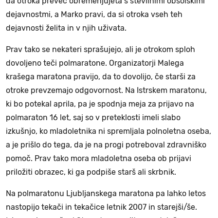
da otroka preveč obremenjujeta s številnimi obšolskimi
dejavnostmi, a Marko pravi, da si otroka vseh teh
dejavnosti želita in v njih uživata.
Prav tako se nekateri sprašujejo, ali je otrokom sploh
dovoljeno teči polmaratone. Organizatorji Malega
krašega maratona pravijo, da to dovolijo, če starši za
otroke prevzemajo odgovornost. Na Istrskem maratonu,
ki bo potekal aprila, pa je spodnja meja za prijavo na
polmaraton 16 let, saj so v preteklosti imeli slabo
izkušnjo, ko mladoletnika ni spremljala polnoletna oseba,
a je prišlo do tega, da je na progi potreboval zdravniško
pomoč. Prav tako mora mladoletna oseba ob prijavi
priložiti obrazec, ki ga podpiše starš ali skrbnik.
Na polmaratonu Ljubljanskega maratona pa lahko letos
nastopijo tekači in tekačice letnik 2007 in starejši/še.