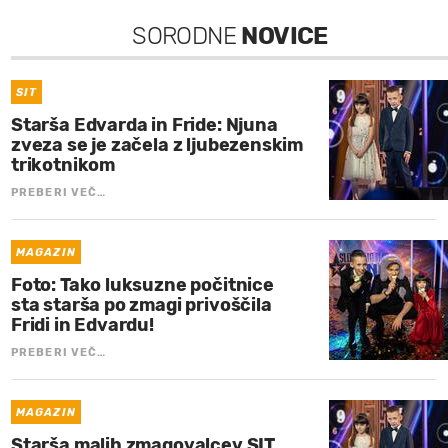
SORODNE
NOVICE
SIT
Starša Edvarda in Fride: Njuna
zveza se je začela z ljubezenskim
trikotnikom
PREBERI VEČ…
MAGAZIN
Foto: Tako luksuzne počitnice
sta starša po zmagi privoščila
Fridi in Edvardu!
PREBERI VEČ…
MAGAZIN
Starša malih zmagovalcev SIT