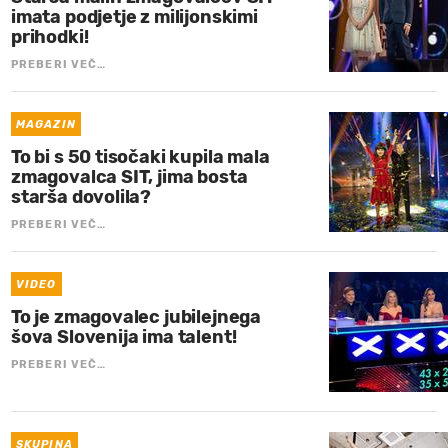
imata podjetje z milijonskimi
prihodki!
PREBERI VEČ…
MAGAZIN
To bi s 50 tisočaki kupila mala
zmagovalca SIT, jima bosta
starša dovolila?
PREBERI VEČ…
VIDEO
To je zmagovalec jubilejnega
šova Slovenija ima talent!
PREBERI VEČ…
SKUPINA