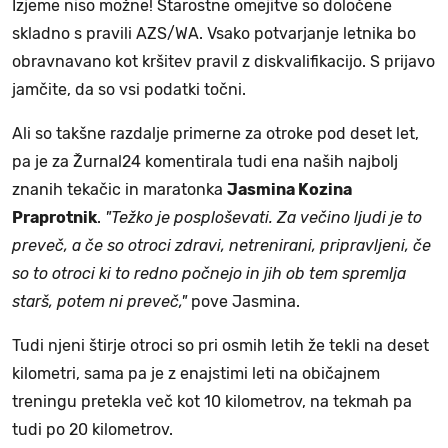
Izjeme niso možne! Starostne omejitve so določene
skladno s pravili AZS/WA. Vsako potvarjanje letnika bo
obravnavano kot kršitev pravil z diskvalifikacijo. S prijavo
jamčite, da so vsi podatki točni.
Ali so takšne razdalje primerne za otroke pod deset let,
pa je za Žurnal24 komentirala tudi ena naših najbolj
znanih tekačic in maratonka
Jasmina Kozina
Praprotnik
.
"Težko je posploševati. Za večino ljudi je to
preveč, a če so otroci zdravi, netrenirani, pripravljeni, če
so to otroci ki to redno počnejo in jih ob tem spremlja
starš, potem ni preveč,"
pove Jasmina.
Tudi njeni štirje otroci so pri osmih letih že tekli na deset
kilometri, sama pa je z enajstimi leti na običajnem
treningu pretekla več kot 10 kilometrov, na tekmah pa
tudi po 20 kilometrov.