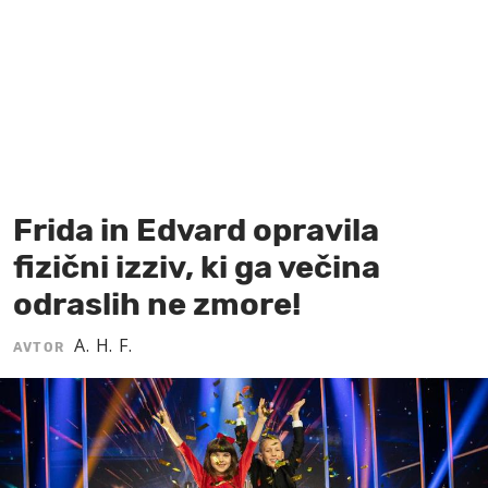
MOJ SANJ
Frida in Edvard opravila
fizični izziv, ki ga večina
odraslih ne zmore!
A. H. F.
AVTOR