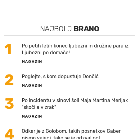
NAJBOLJ
BRANO
1
Po petih letih konec ljubezni in družine para iz
Ljubezni po domače!
MAGAZIN
2
Poglejte, s kom dopustuje Dončić
MAGAZIN
3
Po incidentu v sinovi šoli Maja Martina Merljak
"skočila v zrak"
MAGAZIN
4
Odkar je z Golobom, takih posnetkov Gaber
nismo vajeni, tako se je odzval on!