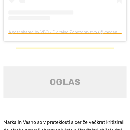
A post shared by VBO - Digitalno Zobozdravstvo (@vbodental)
Marka in Vesno so v preteklosti sicer že večkrat kritizirali,