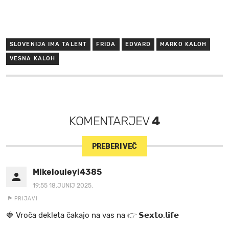
SLOVENIJA IMA TALENT
FRIDA
EDVARD
MARKO KALOH
VESNA KALOH
KOMENTARJEV
4
PREBERI VEČ
Mikelouieyi4385
19:55 18.JUNIJ 2025.
PRIJAVI
🍓 V r o č a d e k l e t a ča k a jo na va s n a 👉 𝗦𝗲𝘅𝘁𝗼.𝗹𝗶𝗳𝗲