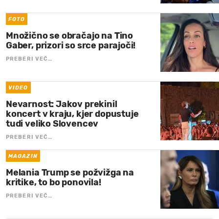
FOTO
Množično se obračajo na Tino
Gaber, prizori so srce parajoči!
PREBERI VEČ…
VIDEO
Nevarnost: Jakov prekinil
koncert v kraju, kjer dopustuje
tudi veliko Slovencev
PREBERI VEČ…
MAGAZIN
Melania Trump se požvižga na
kritike, to bo ponovila!
PREBERI VEČ…