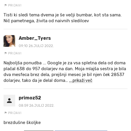
PRIJAVI
Tisti ki sledi tema dvema je še večji bumbar, kot sta sama.
Nič pametnega, živita od naivnih sledilcev
Amber_Tyers
09:10 26.JULIJ 2022.
PRIJAVI
Najboljša ponudba ... Google je za vsa spletna dela od doma
plačal 638 do 957 dolarjev na dan. Moja mlajša sestra je bila
dva mesfeca brez dela, prejšnji mesec je bil njen ček 28537
dolarjev, tako da je delal doma
…
...prikaži več
primoz52
08:59 26.JULIJ 2022.
PRIJAVI
brezdušne školjke