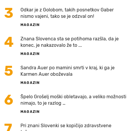
3
Odkar je z Golobom, takih posnetkov Gaber
nismo vajeni, tako se je odzval on!
MAGAZIN
4
Znana Slovenca sta se potihoma razšla, da je
konec, je nakazovalo že to ...
MAGAZIN
5
Sandra Auer po mamini smrti v kraj, ki ga je
Karmen Auer oboževala
MAGAZIN
6
Špelo Grošelj moški obletavajo, a veliko možnosti
nimajo, to je razlog …
MAGAZIN
7
Pri znani Slovenki se kopičijo zdravstvene