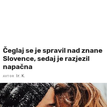
MOJ SANJ
Čeglaj se je spravil nad znane
Slovence, sedaj je razjezil
napačna
Ir. K.
AVTOR