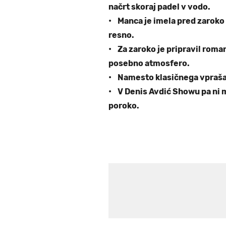
načrt skoraj padel v vodo.
• Manca je imela pred zaroko e
resno.
• Za zaroko je pripravil roma
posebno atmosfero.
• Namesto klasičnega vprašan
• V Denis Avdić Showu pa ni m
poroko.