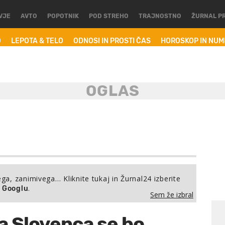
VJE
AVTO
POPOTNIK
POD STREHO
TRAJNOSTNO
ŽURNAL P
O
LEPOTA & TELO
ODNOSI IN PROSTI ČAS
HOROSKOP IN NU
ega, zanimivega… Kliknite tukaj in Žurnal24 izberite
.
a Googlu
Sem že izbral
 Slovenca se bo