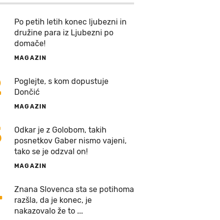
Po petih letih konec ljubezni in
družine para iz Ljubezni po
domače!
MAGAZIN
2
Poglejte, s kom dopustuje
Dončić
MAGAZIN
3
Odkar je z Golobom, takih
posnetkov Gaber nismo vajeni,
tako se je odzval on!
MAGAZIN
4
Znana Slovenca sta se potihoma
razšla, da je konec, je
nakazovalo že to ...