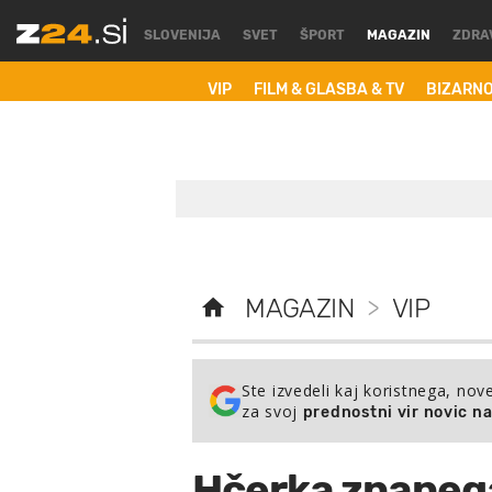
SLOVENIJA
SVET
ŠPORT
MAGAZIN
ZDRA
VIP
FILM & GLASBA & TV
BIZARN
MAGAZIN
>
VIP
Ste izvedeli kaj koristnega, nov
za svoj
prednostni vir novic n
Hčerka znanega