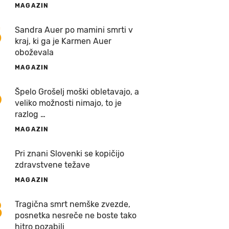
MAGAZIN
5
Sandra Auer po mamini smrti v
kraj, ki ga je Karmen Auer
oboževala
MAGAZIN
6
Špelo Grošelj moški obletavajo, a
veliko možnosti nimajo, to je
razlog …
MAGAZIN
7
Pri znani Slovenki se kopičijo
zdravstvene težave
MAGAZIN
8
Tragična smrt nemške zvezde,
posnetka nesreče ne boste tako
hitro pozabili