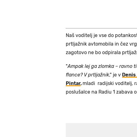
Naš voditelj je vse do potankosti 
prtljažnik avtomobila in čez vrg
zagotovo ne bo odpirala prtljažni
"
Ampak lej ga zlomka – ravno ti
flance? V prtljažnik
," je v
Denis
Pintar
,
mladi radijski voditelj, 
poslušalce na Radiu 1 zabava o