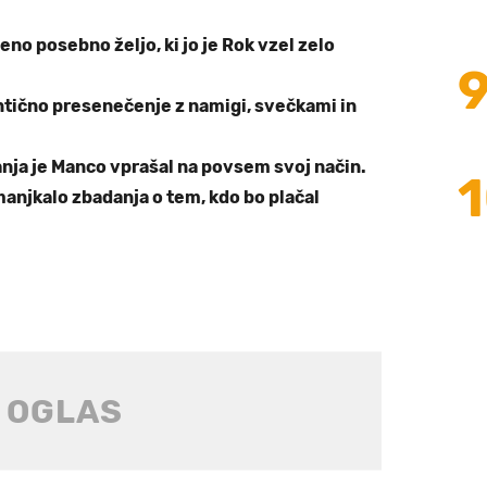
no posebno željo, ki jo je Rok vzel zelo
ntično presenečenje z namigi, svečkami in
ja je Manco vprašal na povsem svoj način.
anjkalo zbadanja o tem, kdo bo plačal