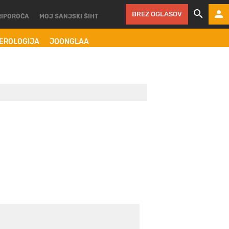
BREZ OGLASOV
RIPOROČA
MOJ SANJSKI ŠIHT
MEROLOGIJA
JOONGLAA