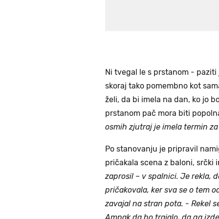
Ni tvegal le s prstanom - paziti 
skoraj tako pomembno kot sama z
želi, da bi imela na dan, ko jo b
prstanom pač mora biti popolna.
osmih zjutraj je imela termin za
Po stanovanju je pripravil namig
pričakala scena z baloni, srčki 
zaprosil – v spalnici. Je rekla, 
pričakovala, ker sva se o tem o
zavajal na stran pota. - Rekel s
Ampak da bo trajalo, da ga izde