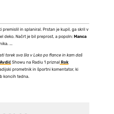
premislil in splaniral. Prstan je kupil, ga skril v
el deko. Načrt je bil preprost, a popoln:
Manca
ka. ...
sti torek sva šla v Loko po flance in kam daš
 Avdić
Showu na Radiu 1 priznal
Rok
radijski prometnik in športni komentator, ki
b koncih tedna.