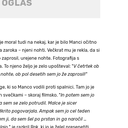
je moral tudi na nekaj, kar je bilo Manci očitno
aroka – njeni nohti. Večkrat mu je rekla, da si
o zaprosil, urejene nohte. Fotografija s
 To njeno željo je zelo upošteval: "
V četrtek ob
 nohte, ob pol desetih sem jo že zaprosil!"
e, ki so Manco vodili proti spalnici. Tam jo je
in svečkami – skoraj filmsko. "
In potem sem jo
da sem se zelo potrudil. Malce je sicer
dkrito pogovarjala. Ampak sem jo cel teden
em ji, da sem šel po prstan in ga naročil …
lajo,
" je razkril Rok, ki jo je želel presenetiti.