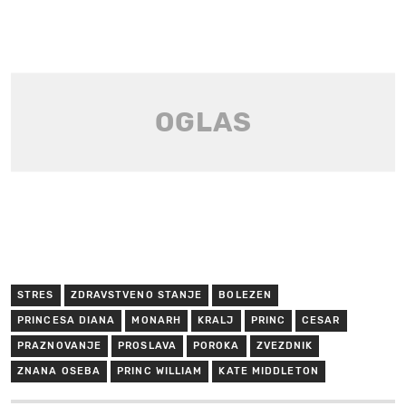
STRES
ZDRAVSTVENO STANJE
BOLEZEN
PRINCESA DIANA
MONARH
KRALJ
PRINC
CESAR
PRAZNOVANJE
PROSLAVA
POROKA
ZVEZDNIK
ZNANA OSEBA
PRINC WILLIAM
KATE MIDDLETON