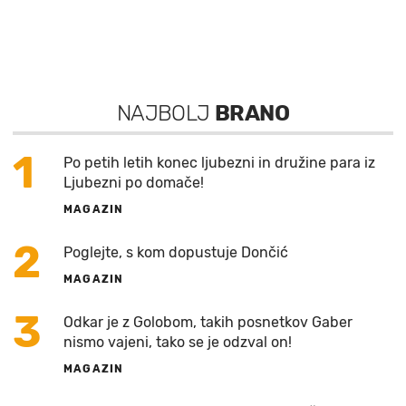
NAJBOLJ
BRANO
1
Po petih letih konec ljubezni in družine para iz
Ljubezni po domače!
MAGAZIN
2
Poglejte, s kom dopustuje Dončić
MAGAZIN
3
Odkar je z Golobom, takih posnetkov Gaber
nismo vajeni, tako se je odzval on!
MAGAZIN