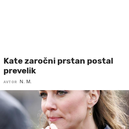
MOJ SANJ
Kate zaročni prstan postal
prevelik
N. M.
AVTOR