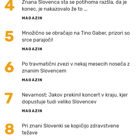
4
Znana Slovenca sta se potihoma razšla, da je
konec, je nakazovalo že to ...
MAGAZIN
5
Množično se obračajo na Tino Gaber, prizori so
srce parajoči!
MAGAZIN
6
Po travmatični zvezi v nekaj mesecih noseča z
znanim Slovencem
MAGAZIN
7
Nevarnost: Jakov prekinil koncert v kraju, kjer
dopustuje tudi veliko Slovencev
MAGAZIN
8
Pri znani Slovenki se kopičijo zdravstvene
težave