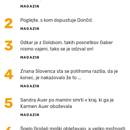
MAGAZIN
2
Poglejte, s kom dopustuje Dončić
MAGAZIN
3
Odkar je z Golobom, takih posnetkov Gaber
nismo vajeni, tako se je odzval on!
MAGAZIN
4
Znana Slovenca sta se potihoma razšla, da je
konec, je nakazovalo že to ...
MAGAZIN
5
Sandra Auer po mamini smrti v kraj, ki ga je
Karmen Auer oboževala
MAGAZIN
Špelo Grošelj moški obletavajo, a veliko možnosti