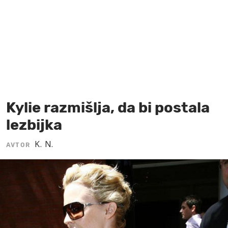
MOJ SANJ
Kylie razmišlja, da bi postala
lezbijka
K. N.
AVTOR