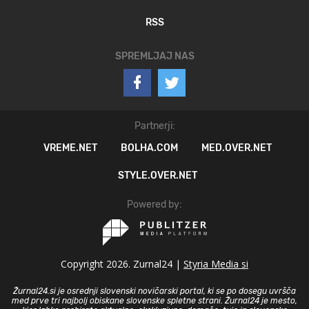
RSS
SPREMLJAJ NAS
Partnerji:
VREME.NET
BOLHA.COM
MED.OVER.NET
STYLE.OVER.NET
Powered by:
Copyright 2026. Zurnal24 |
Styria Media si
Žurnal24.si je osrednji slovenski novičarski portal, ki se po dosegu uvršča
med prve tri najbolj obiskane slovenske spletne strani. Žurnal24 je mesto,