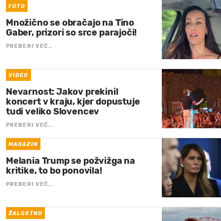
FOTO
Množično se obračajo na Tino
Gaber, prizori so srce parajoči!
PREBERI VEČ…
VIDEO
Nevarnost: Jakov prekinil
koncert v kraju, kjer dopustuje
tudi veliko Slovencev
PREBERI VEČ…
MAGAZIN
Melania Trump se požvižga na
kritike, to bo ponovila!
PREBERI VEČ…
ŽALOSTNO