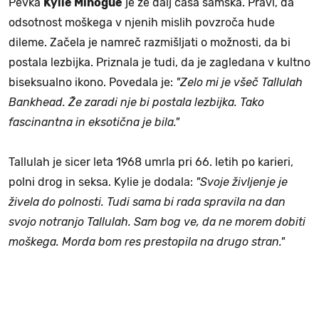
Pevka
Kylie Minogue
je že dalj časa samska. Pravi, da
odsotnost moškega v njenih mislih povzroča hude
dileme. Začela je namreč razmišljati o možnosti, da bi
postala lezbijka. Priznala je tudi, da je zagledana v kultno
biseksualno ikono. Povedala je:
"Zelo mi je všeč Tallulah
Bankhead. Že zaradi nje bi postala lezbijka. Tako
fascinantna in eksotična je bila."
Tallulah je sicer leta 1968 umrla pri 66. letih po karieri,
polni drog in seksa. Kylie je dodala:
"Svoje življenje je
živela do polnosti. Tudi sama bi rada spravila na dan
svojo notranjo Tallulah. Sam bog ve, da ne morem dobiti
moškega. Morda bom res prestopila na drugo stran."