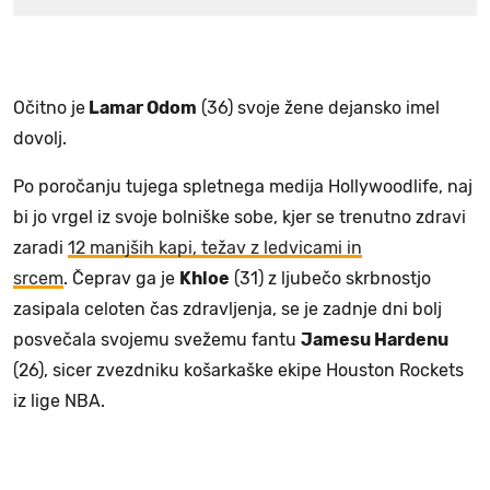
Očitno je
Lamar Odom
(36) svoje žene dejansko imel
dovolj.
Po poročanju tujega spletnega medija Hollywoodlife, naj
bi jo vrgel iz svoje bolniške sobe, kjer se trenutno zdravi
zaradi
12 manjših kapi, težav z ledvicami in
srcem
. Čeprav ga je
Khloe
(31) z ljubečo skrbnostjo
zasipala celoten čas zdravljenja, se je zadnje dni bolj
posvečala svojemu svežemu fantu
Jamesu Hardenu
(26), sicer zvezdniku košarkaške ekipe Houston Rockets
iz lige NBA.