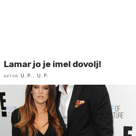
MOJ SANJ
Lamar jo je imel dovolj!
U. P.
U. P.
AVTOR
,