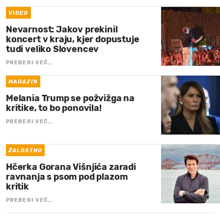
VIDEO
Nevarnost: Jakov prekinil
koncert v kraju, kjer dopustuje
tudi veliko Slovencev
PREBERI VEČ…
MAGAZIN
Melania Trump se požvižga na
kritike, to bo ponovila!
PREBERI VEČ…
ŽALOSTNO
Hčerka Gorana Višnjića zaradi
ravnanja s psom pod plazom
kritik
PREBERI VEČ…