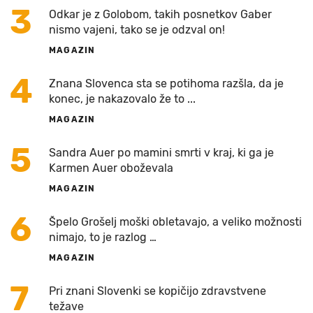
3
Odkar je z Golobom, takih posnetkov Gaber
nismo vajeni, tako se je odzval on!
MAGAZIN
4
Znana Slovenca sta se potihoma razšla, da je
konec, je nakazovalo že to ...
MAGAZIN
5
Sandra Auer po mamini smrti v kraj, ki ga je
Karmen Auer oboževala
MAGAZIN
6
Špelo Grošelj moški obletavajo, a veliko možnosti
nimajo, to je razlog …
MAGAZIN
7
Pri znani Slovenki se kopičijo zdravstvene
težave