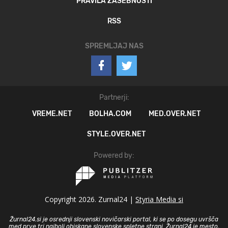
PRAVILA ZASEBNOSTI
RSS
SPREMLJAJ NAS
Partnerji:
VREME.NET
BOLHA.COM
MED.OVER.NET
STYLE.OVER.NET
Powered by:
Copyright 2026. Zurnal24 |
Styria Media si
Žurnal24.si je osrednji slovenski novičarski portal, ki se po dosegu uvršča
med prve tri najbolj obiskane slovenske spletne strani. Žurnal24 je mesto,