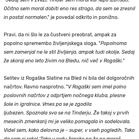
Očitno sem moral dobiti eno res strogo, da sem se zresnil
in postal normalen
," je povedal odkrito in ponižno.
Pravi, da ni šlo le za čustveni preobrat, ampak za
popolno spremembo življenjskega sloga. "
Popolnoma
sem zamenjal ne le stil življenja, ampak tudi okolje. Sedaj
že skoraj eno leto živim na Bledu, nič več v Rogaški.
"
Selitev iz Rogaške Slatine na Bled ni bila del dolgoročnih
načrtov. Ravno nasprotno. "
V Rogaški sem imel polno
poslovnih načrtov z odprtjem nočnega kluba, plesne
šole in igralnice. Vmes pa se je zgodila
ljubezen. Spoznala sva se na Tinderju. Že takoj v prvih
mesecih zmenkarij mi je veliko pomagala in sodelovala.
Videl sem, kako delovna je - super, v vseh pogledih. Tako
da sem si rekel ‘Tako v redu ženske pa že ne moreš