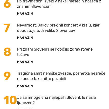
6
Po travmatični zvezi v nekaj mesecih noseča z
znanim Slovencem
MAGAZIN
7
Nevarnost: Jakov prekinil koncert v kraju, kjer
dopustuje tudi veliko Slovencev
MAGAZIN
8
Pri znani Slovenki se kopičijo zdravstvene
težave
MAGAZIN
9
Tragična smrt nemške zvezde, posnetka nesreče
ne boste tako hitro pozabili
MAGAZIN
10
Je za mnoge ena najlepših Slovenk le našla
ljubezen?