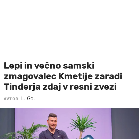
MOJ SANJ
Lepi in večno samski
zmagovalec Kmetije zaradi
Tinderja zdaj v resni zvezi
L. Go.
AVTOR