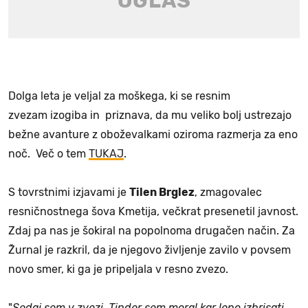
Dolga leta je veljal za moškega, ki se resnim
zvezam izogiba in priznava, da mu veliko bolj ustrezajo
bežne avanture z oboževalkami oziroma razmerja za eno
noč. Več o tem
TUKAJ
.
S tovrstnimi izjavami je
Tilen Brglez
, zmagovalec
resničnostnega šova Kmetija, večkrat presenetil javnost.
Zdaj pa nas je šokiral na popolnoma drugačen način. Za
Žurnal je razkril, da je njegovo življenje zavilo v povsem
novo smer, ki ga je pripeljala v resno zvezo.
"
Sedaj sem v zvezi, Tinder sem moral kar lepo izbrisati.