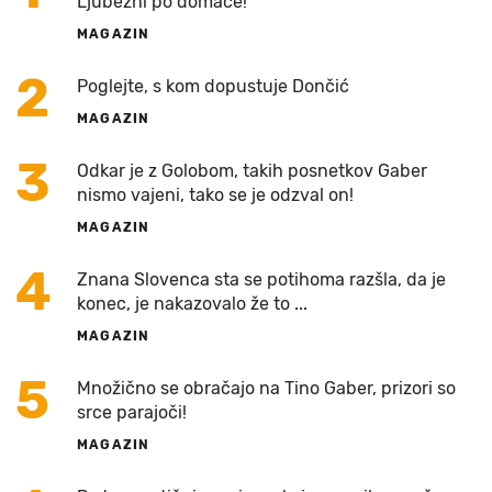
Ljubezni po domače!
MAGAZIN
2
Poglejte, s kom dopustuje Dončić
MAGAZIN
3
Odkar je z Golobom, takih posnetkov Gaber
nismo vajeni, tako se je odzval on!
MAGAZIN
4
Znana Slovenca sta se potihoma razšla, da je
konec, je nakazovalo že to ...
MAGAZIN
5
Množično se obračajo na Tino Gaber, prizori so
srce parajoči!
MAGAZIN