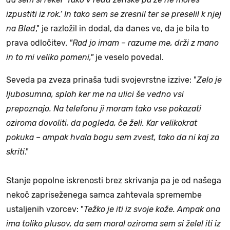
izpustiti iz rok.’ In tako sem se zresnil ter se preselil k njej
na Bled
," je razložil in dodal, da danes ve, da je bila to
prava odločitev.
"Rad jo imam – razume me, drži z mano
in to mi veliko pomeni,"
je veselo povedal.
Seveda pa zveza prinaša tudi svojevrstne izzive: "
Zelo je
ljubosumna, sploh ker me na ulici še vedno vsi
prepoznajo. Na telefonu ji moram tako vse pokazati
oziroma dovoliti, da pogleda, če želi. Kar velikokrat
pokuka – ampak hvala bogu sem zvest, tako da ni kaj za
skriti
."
Stanje popolne iskrenosti brez skrivanja pa je od našega
nekoč zapriseženega samca zahtevala spremembe
ustaljenih vzorcev: "
Težko je iti iz svoje kože. Ampak ona
ima toliko plusov, da sem moral oziroma sem si želel iti iz