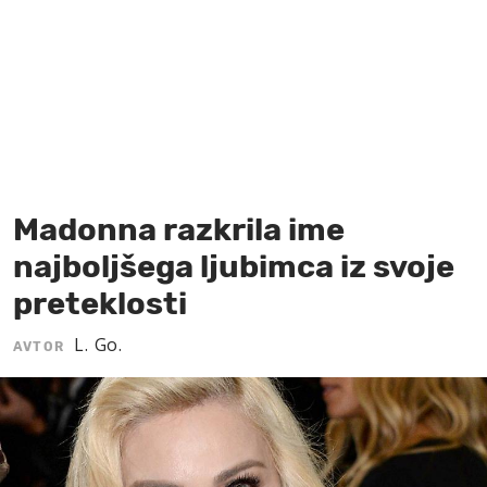
MOJ SANJ
Madonna razkrila ime
najboljšega ljubimca iz svoje
preteklosti
L. Go.
AVTOR