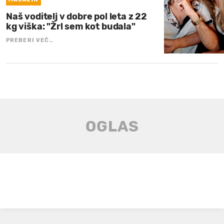
Naš voditelj v dobre pol leta z 22
kg viška: "Žrl sem kot budala"
PREBERI VEČ…