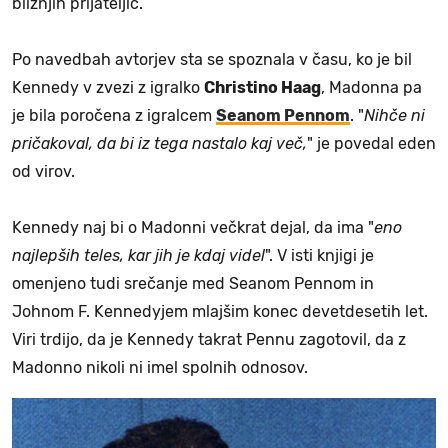
bližnjih prijateljic.
Po navedbah avtorjev sta se spoznala v času, ko je bil
Kennedy v zvezi z igralko
Christino Haag
, Madonna pa
je bila poročena z igralcem
Seanom Pennom
. "
Nihče ni
pričakoval, da bi iz tega nastalo kaj več,
" je povedal eden
od virov.
Kennedy naj bi o Madonni večkrat dejal, da ima "
eno
najlepših teles, kar jih je kdaj videl
". V isti knjigi je
omenjeno tudi srečanje med Seanom Pennom in
Johnom F. Kennedyjem mlajšim konec devetdesetih let.
Viri trdijo, da je Kennedy takrat Pennu zagotovil, da z
Madonno nikoli ni imel spolnih odnosov.