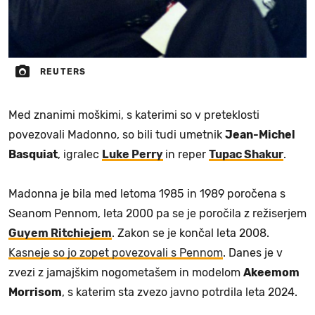
REUTERS
Med znanimi moškimi, s katerimi so v preteklosti
povezovali Madonno, so bili tudi umetnik
Jean-Michel
Basquiat
, igralec
Luke Perry
in reper
Tupac Shakur
.
Madonna je bila med letoma 1985 in 1989 poročena s
Seanom Pennom, leta 2000 pa se je poročila z režiserjem
Guyem Ritchiejem
. Zakon se je končal leta 2008.
Kasneje so jo zopet povezovali s Pennom
. Danes je v
zvezi z jamajškim nogometašem in modelom
Akeemom
Morrisom
, s katerim sta zvezo javno potrdila leta 2024.