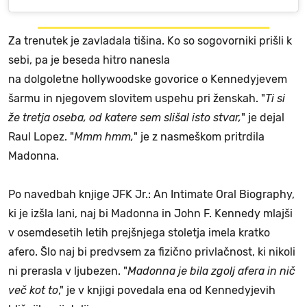
Za trenutek je zavladala tišina. Ko so sogovorniki prišli k
sebi, pa je beseda hitro nanesla
na dolgoletne hollywoodske govorice o Kennedyjevem
šarmu in njegovem slovitem uspehu pri ženskah. "
Ti si
že tretja oseba, od katere sem slišal isto stvar,
" je dejal
Raul Lopez. "
Mmm hmm,
" je z nasmeškom pritrdila
Madonna.
Po navedbah knjige JFK Jr.: An Intimate Oral Biography,
ki je izšla lani, naj bi Madonna in John F. Kennedy mlajši
v osemdesetih letih prejšnjega stoletja imela kratko
afero. Šlo naj bi predvsem za fizično privlačnost, ki nikoli
ni prerasla v ljubezen. "
Madonna je bila zgolj afera in nič
več kot to
," je v knjigi povedala ena od Kennedyjevih