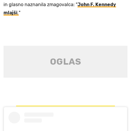
in glasno naznanila zmagovalca: "
John F. Kennedy
mlajši
.
"