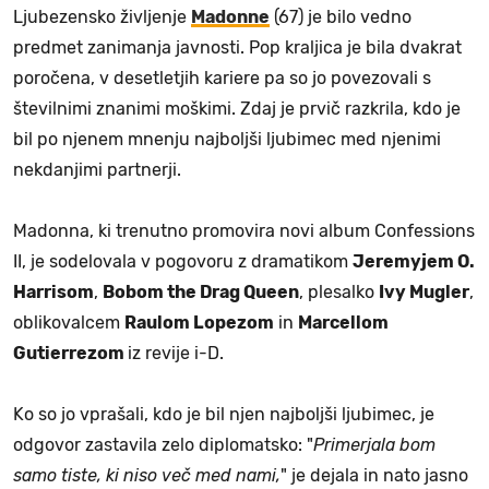
Ljubezensko življenje
Madonne
(67) je bilo vedno
predmet zanimanja javnosti. Pop kraljica je bila dvakrat
poročena, v desetletjih kariere pa so jo povezovali s
številnimi znanimi moškimi. Zdaj je prvič razkrila, kdo je
bil po njenem mnenju najboljši ljubimec med njenimi
nekdanjimi partnerji.
Madonna, ki trenutno promovira novi album Confessions
II, je sodelovala v pogovoru z dramatikom
Jeremyjem O.
Harrisom
,
Bobom the Drag Queen
, plesalko
Ivy Mugler
,
oblikovalcem
Raulom Lopezom
in
Marcellom
Gutierrezom
iz revije i-D.
Ko so jo vprašali, kdo je bil njen najboljši ljubimec, je
odgovor zastavila zelo diplomatsko: "
Primerjala bom
samo tiste, ki niso več med nami,
" je dejala in nato jasno