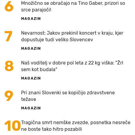
6
Množično se obračajo na Tino Gaber, prizori so
srce parajoči!
MAGAZIN
7
Nevarnost: Jakov prekinil koncert v kraju, kjer
dopustuje tudi veliko Slovencev
MAGAZIN
8
Naš voditelj v dobre pol leta z 22 kg viška: "Žrl
sem kot budala"
MAGAZIN
9
Pri znani Slovenki se kopičijo zdravstvene
težave
MAGAZIN
10
Tragična smrt nemške zvezde, posnetka nesreče
ne boste tako hitro pozabili