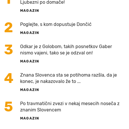
Ljubezni po domače!
MAGAZIN
2
Poglejte, s kom dopustuje Dončić
MAGAZIN
3
Odkar je z Golobom, takih posnetkov Gaber
nismo vajeni, tako se je odzval on!
MAGAZIN
4
Znana Slovenca sta se potihoma razšla, da je
konec, je nakazovalo že to ...
MAGAZIN
5
Po travmatični zvezi v nekaj mesecih noseča z
znanim Slovencem
MAGAZIN