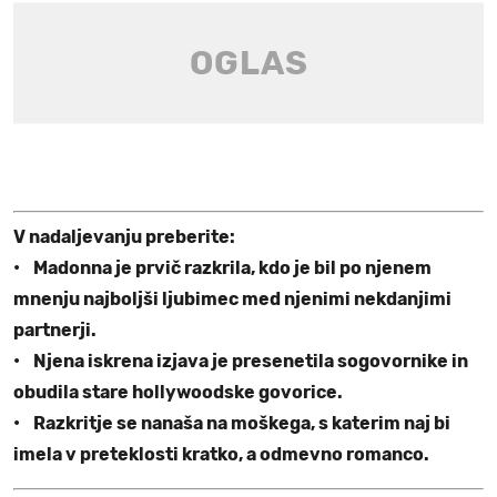
V nadaljevanju preberite:
• Madonna je prvič razkrila, kdo je bil po njenem
mnenju najboljši ljubimec med njenimi nekdanjimi
partnerji.
• Njena iskrena izjava je presenetila sogovornike in
obudila stare hollywoodske govorice.
• Razkritje se nanaša na moškega, s katerim naj bi
imela v preteklosti kratko, a odmevno romanco.