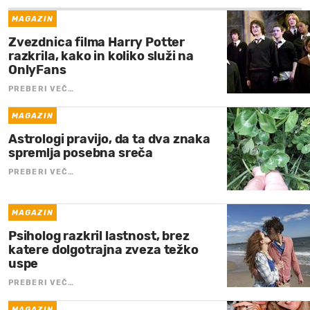
MAGAZIN
Zvezdnica filma Harry Potter
razkrila, kako in koliko služi na
OnlyFans
PREBERI VEČ…
MAGAZIN
Astrologi pravijo, da ta dva znaka
spremlja posebna sreča
PREBERI VEČ…
MAGAZIN
Psiholog razkril lastnost, brez
katere dolgotrajna zveza težko
uspe
PREBERI VEČ…
MAGAZIN