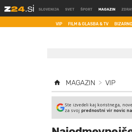
SLOVENIJA
SVET
ŠPORT
MAGAZIN
ZDRA
VIP
FILM & GLASBA & TV
BIZARN
MAGAZIN
>
VIP
Ste izvedeli kaj koristnega, nov
za svoj
prednostni vir novic n
Najodmevnejše 