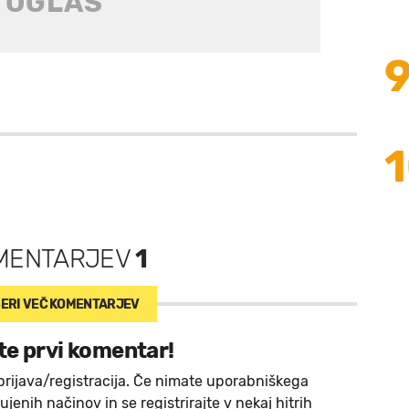
MENTARJEV
1
ERI VEČ
KOMENTARJEV
te prvi komentar!
prijava/registracija. Če nimate uporabniškega
jenih načinov in se registrirajte v nekaj hitrih