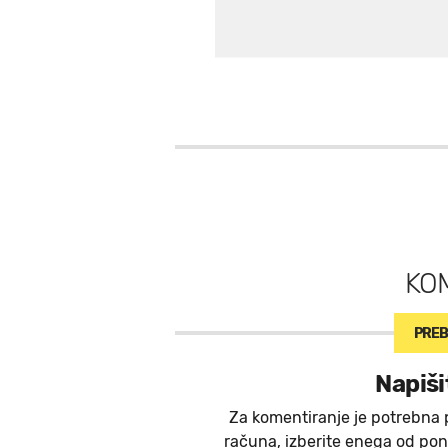
KO
PREB
Napiši
Za komentiranje je potrebna 
računa, izberite enega od ponu