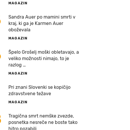
MAGAZIN
5
Sandra Auer po mamini smrti v
kraj, ki ga je Karmen Auer
oboževala
MAGAZIN
6
Špelo Grošelj moški obletavajo, a
veliko možnosti nimajo, to je
razlog …
MAGAZIN
7
Pri znani Slovenki se kopičijo
zdravstvene težave
MAGAZIN
8
Tragična smrt nemške zvezde,
posnetka nesreče ne boste tako
hitro pozabili