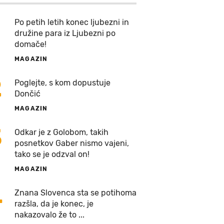
Po petih letih konec ljubezni in
družine para iz Ljubezni po
domače!
MAGAZIN
2
Poglejte, s kom dopustuje
Dončić
MAGAZIN
3
Odkar je z Golobom, takih
posnetkov Gaber nismo vajeni,
tako se je odzval on!
MAGAZIN
4
Znana Slovenca sta se potihoma
razšla, da je konec, je
nakazovalo že to ...