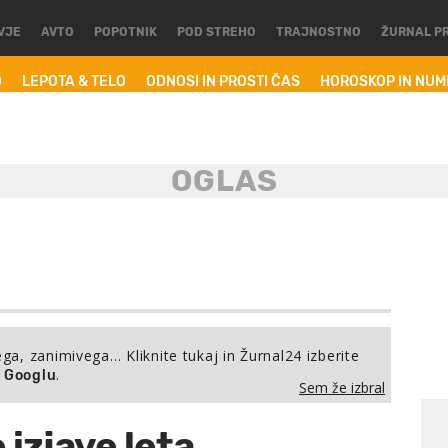
VJE
AVTO
POPOTNIK
POD STREHO
TRAJNOSTNO
ŽURNAL P
O
LEPOTA & TELO
ODNOSI IN PROSTI ČAS
HOROSKOP IN NU
ega, zanimivega… Kliknite tukaj in Žurnal24 izberite
.
a Googlu
Sem že izbral
izjave leta