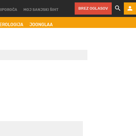
BREZ OGLASOV
RIPOROČA
MOJ SANJSKI ŠIHT
MEROLOGIJA
JOONGLAA