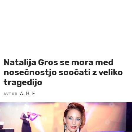
MOJ SANJ
Natalija Gros se mora med
nosečnostjo soočati z veliko
tragedijo
A. H. F.
AVTOR