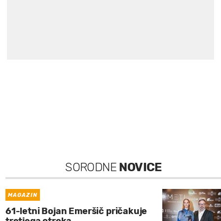
SORODNE
NOVICE
MAGAZIN
61-letni Bojan Emeršič pričakuje
tretjega otroka