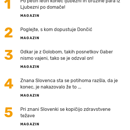
1
Po petih letih konec ljubezni in družine para iz
Ljubezni po domače!
MAGAZIN
2
Poglejte, s kom dopustuje Dončić
MAGAZIN
3
Odkar je z Golobom, takih posnetkov Gaber
nismo vajeni, tako se je odzval on!
MAGAZIN
4
Znana Slovenca sta se potihoma razšla, da je
konec, je nakazovalo že to ...
MAGAZIN
5
Pri znani Slovenki se kopičijo zdravstvene
težave
MAGAZIN