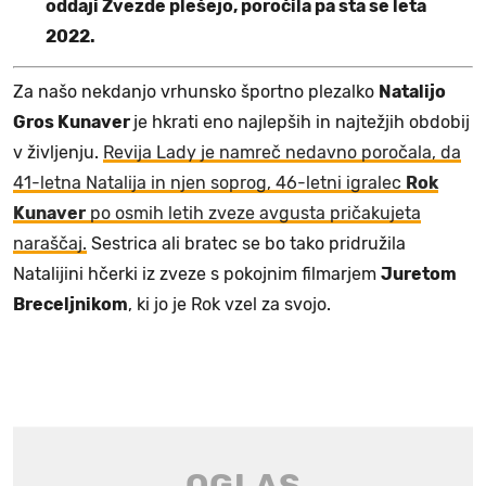
oddaji Zvezde plešejo, poročila pa sta se leta
2022.
Za našo nekdanjo vrhunsko športno plezalko
Natalijo
Gros Kunaver
je hkrati eno najlepših in najtežjih obdobij
v življenju.
Revija Lady je namreč nedavno poročala, da
41-letna Natalija in njen soprog, 46-letni igralec
Rok
Kunaver
po osmih letih zveze avgusta pričakujeta
naraščaj.
Sestrica ali bratec se bo tako pridružila
Natalijini hčerki iz zveze s pokojnim filmarjem
Juretom
Breceljnikom
, ki jo je Rok vzel za svojo.