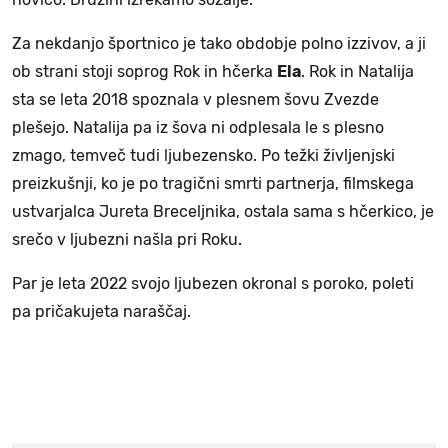
Za nekdanjo športnico je tako obdobje polno izzivov, a ji
ob strani stoji soprog Rok in hčerka
Ela
. Rok in Natalija
sta se leta 2018 spoznala v plesnem šovu Zvezde
plešejo. Natalija pa iz šova ni odplesala le s plesno
zmago, temveč tudi ljubezensko. Po težki življenjski
preizkušnji, ko je po tragični smrti partnerja, filmskega
ustvarjalca Jureta Breceljnika, ostala sama s hčerkico, je
srečo v ljubezni našla pri Roku.
Par je leta 2022 svojo ljubezen okronal s poroko, poleti
pa pričakujeta naraščaj.