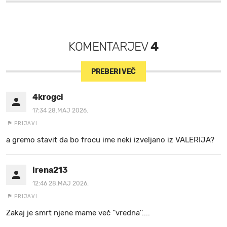
KOMENTARJEV
4
PREBERI VEČ
4krogci
17:34 28.MAJ 2026.
PRIJAVI
a gremo stavit da bo frocu ime neki izveljano iz VALERIJA?
irena213
12:46 28.MAJ 2026.
PRIJAVI
Zakaj je smrt njene mame več ''vredna''....