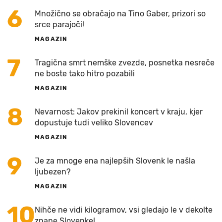
6
Množično se obračajo na Tino Gaber, prizori so
srce parajoči!
MAGAZIN
7
Tragična smrt nemške zvezde, posnetka nesreče
ne boste tako hitro pozabili
MAGAZIN
8
Nevarnost: Jakov prekinil koncert v kraju, kjer
dopustuje tudi veliko Slovencev
MAGAZIN
9
Je za mnoge ena najlepših Slovenk le našla
ljubezen?
MAGAZIN
10
Nihče ne vidi kilogramov, vsi gledajo le v dekolte
znane Slovenke!