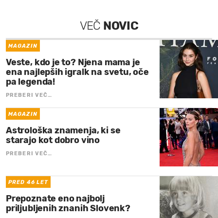
VEČ
NOVIC
MAGAZIN
Veste, kdo je to? Njena mama je
ena najlepših igralk na svetu, oče
pa legenda!
PREBERI VEČ…
MAGAZIN
Astrološka znamenja, ki se
starajo kot dobro vino
PREBERI VEČ…
PRED 46 LET
Prepoznate eno najbolj
priljubljenih znanih Slovenk?