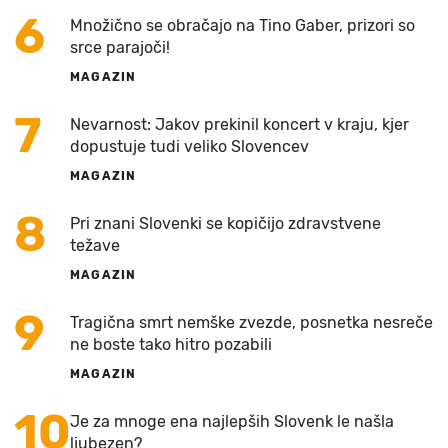
6
Množično se obračajo na Tino Gaber, prizori so
srce parajoči!
MAGAZIN
7
Nevarnost: Jakov prekinil koncert v kraju, kjer
dopustuje tudi veliko Slovencev
MAGAZIN
8
Pri znani Slovenki se kopičijo zdravstvene
težave
MAGAZIN
9
Tragična smrt nemške zvezde, posnetka nesreče
ne boste tako hitro pozabili
MAGAZIN
10
Je za mnoge ena najlepših Slovenk le našla
ljubezen?