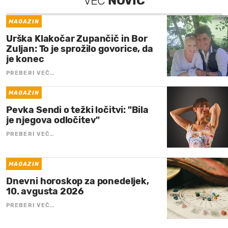
VEČ
NOVIC
MAGAZIN
Urška Klakočar Zupančič in Bor
Zuljan: To je sprožilo govorice, da
je konec
PREBERI VEČ…
MAGAZIN
Pevka Sendi o težki ločitvi: "Bila
je njegova odločitev"
PREBERI VEČ…
MAGAZIN
Dnevni horoskop za ponedeljek,
10. avgusta 2026
PREBERI VEČ…