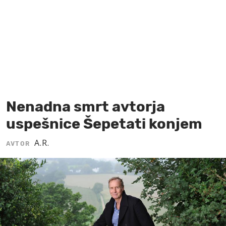
MOJ SANJ
Nenadna smrt avtorja
uspešnice Šepetati konjem
A.R.
AVTOR