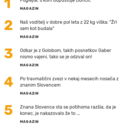
1
Poglejte, s kom dopustuje Dončić
MAGAZIN
2
Naš voditelj v dobre pol leta z 22 kg viška: "Žrl
sem kot budala"
MAGAZIN
3
Odkar je z Golobom, takih posnetkov Gaber
nismo vajeni, tako se je odzval on!
MAGAZIN
4
Po travmatični zvezi v nekaj mesecih noseča z
znanim Slovencem
MAGAZIN
5
Znana Slovenca sta se potihoma razšla, da je
konec, je nakazovalo že to ...
MAGAZIN