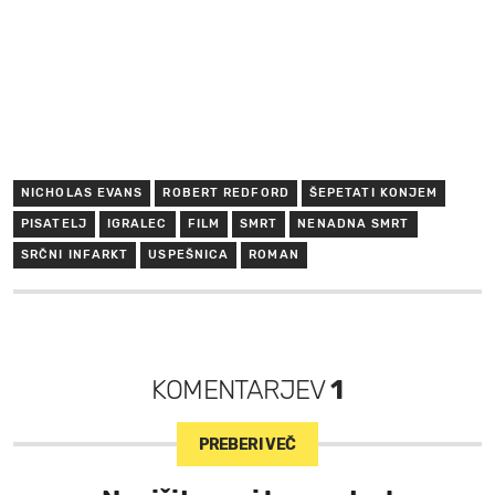
NICHOLAS EVANS
ROBERT REDFORD
ŠEPETATI KONJEM
PISATELJ
IGRALEC
FILM
SMRT
NENADNA SMRT
SRČNI INFARKT
USPEŠNICA
ROMAN
KOMENTARJEV
1
PREBERI VEČ