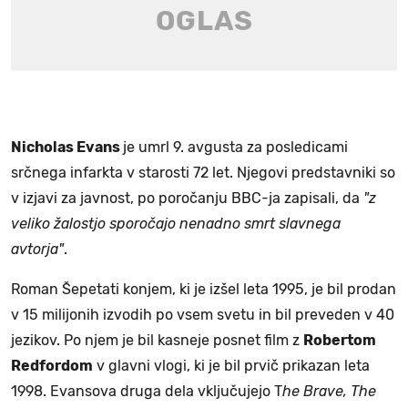
Nicholas Evans
je umrl 9. avgusta za posledicami
srčnega infarkta v starosti 72 let. Njegovi predstavniki so
v izjavi za javnost, po poročanju BBC-ja zapisali, da
"z
veliko žalostjo sporočajo nenadno smrt slavnega
avtorja"
.
Roman Šepetati konjem, ki je izšel leta 1995, je bil prodan
v 15 milijonih izvodih po vsem svetu in bil preveden v 40
jezikov. Po njem je bil kasneje posnet film z
Robertom
Redfordom
v glavni vlogi, ki je bil prvič prikazan leta
1998. Evansova druga dela vključujejo T
he Brave, The