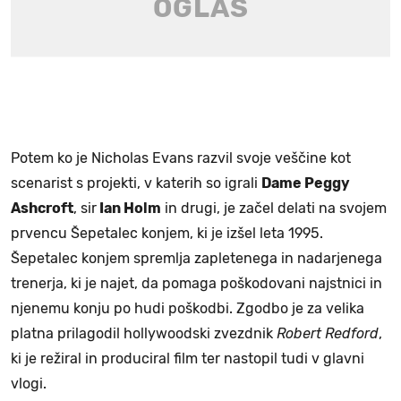
Potem ko je Nicholas Evans razvil svoje veščine kot
scenarist s projekti, v katerih so igrali
Dame Peggy
Ashcroft
, sir
Ian Holm
in drugi, je začel delati na svojem
prvencu Šepetalec konjem, ki je izšel leta 1995.
Šepetalec konjem spremlja zapletenega in nadarjenega
trenerja, ki je najet, da pomaga poškodovani najstnici in
njenemu konju po hudi poškodbi. Zgodbo je za velika
platna prilagodil hollywoodski zvezdnik
Robert Redford
,
ki je režiral in produciral film ter nastopil tudi v glavni
vlogi.