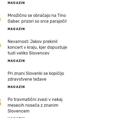
MAGAZIN
5
Množično se obračajo na Tino
Gaber, prizori so srce parajoči!
MAGAZIN
6
Nevarnost: Jakov prekinil
koncert v kraju, kjer dopustuje
tudi veliko Slovencev
MAGAZIN
7
Pri znani Slovenki se kopičijo
zdravstvene težave
MAGAZIN
8
Po travmatični zvezi v nekaj
mesecih noseča z znanim
Slovencem