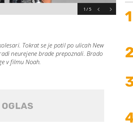
1/5
1
olesari. Tokrat se je potil po ulicah New
aradi neurejene brade prepoznali. Brado
oge v filmu Noah.