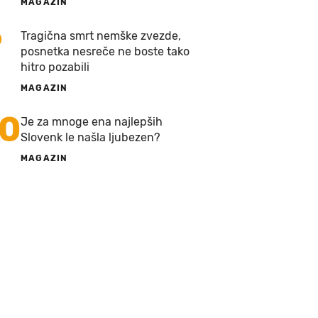
MAGAZIN
9
Tragična smrt nemške zvezde,
posnetka nesreče ne boste tako
hitro pozabili
MAGAZIN
10
Je za mnoge ena najlepših
Slovenk le našla ljubezen?
MAGAZIN