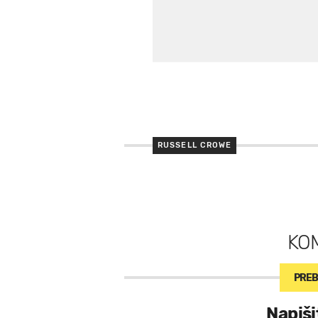
RUSSELL CROWE
KO
PREB
Napiši