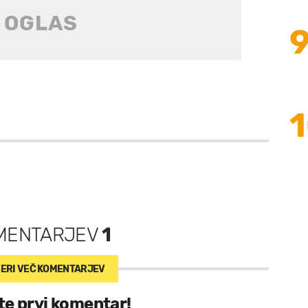
MENTARJEV
1
ERI VEČ
KOMENTARJEV
te prvi komentar!