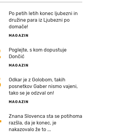
Po petih letih konec ljubezni in
družine para iz Ljubezni po
domače!
MAGAZIN
2
Poglejte, s kom dopustuje
Dončić
MAGAZIN
3
Odkar je z Golobom, takih
posnetkov Gaber nismo vajeni,
tako se je odzval on!
MAGAZIN
4
Znana Slovenca sta se potihoma
razšla, da je konec, je
nakazovalo že to ...