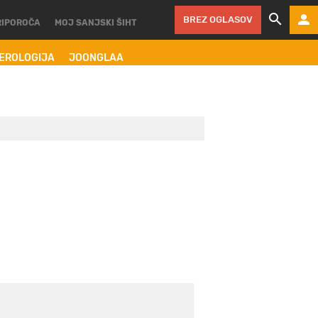
BREZ OGLASOV
RIPOROČA
MOJ SANJSKI ŠIHT
MEROLOGIJA
JOONGLAA