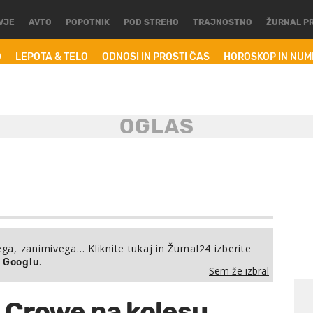
VJE
AVTO
POPOTNIK
POD STREHO
TRAJNOSTNO
ŽURNAL P
O
LEPOTA & TELO
ODNOSI IN PROSTI ČAS
HOROSKOP IN NU
ega, zanimivega… Kliknite tukaj in Žurnal24 izberite
.
a Googlu
Sem že izbral
 Crowe na kolesu