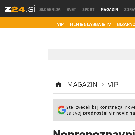
SLOVENIJA
SVET
ŠPORT
MAGAZIN
ZDRA
VIP
FILM & GLASBA & TV
BIZARN
MAGAZIN
>
VIP
Ste izvedeli kaj koristnega, nov
za svoj
prednostni vir novic n
Neprepoznavni