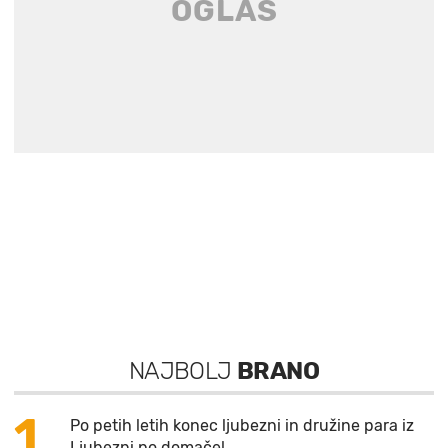
NAJBOLJ
BRANO
1
Po petih letih konec ljubezni in družine para iz
Ljubezni po domače!