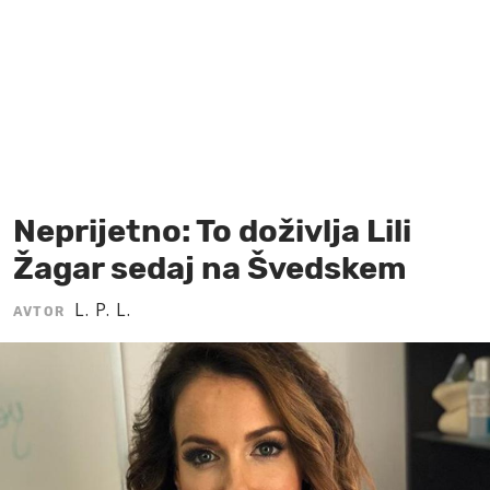
MOJ SANJ
Neprijetno: To doživlja Lili
Žagar sedaj na Švedskem
L. P. L.
AVTOR