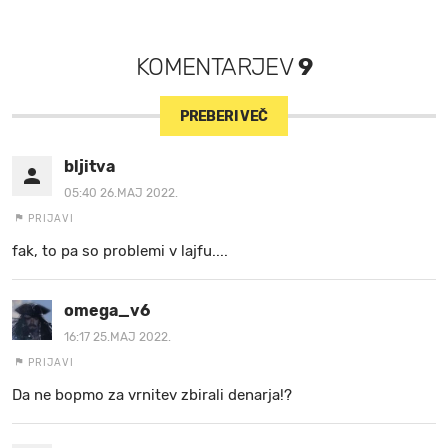
KOMENTARJEV
9
PREBERI VEČ
bljitva
05:40 26.MAJ 2022.
PRIJAVI
fak, to pa so problemi v lajfu....
omega_v6
16:17 25.MAJ 2022.
PRIJAVI
Da ne bopmo za vrnitev zbirali denarja!?