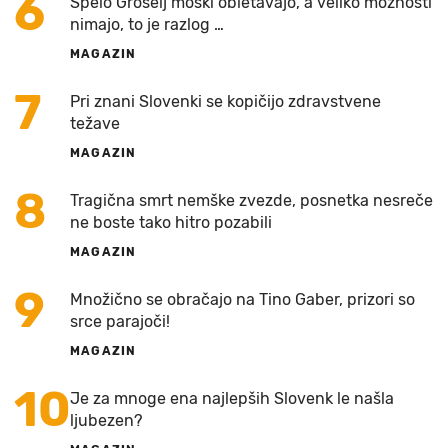
6
Špelo Grošelj moški obletavajo, a veliko možnosti
nimajo, to je razlog …
MAGAZIN
7
Pri znani Slovenki se kopičijo zdravstvene
težave
MAGAZIN
8
Tragična smrt nemške zvezde, posnetka nesreče
ne boste tako hitro pozabili
MAGAZIN
9
Množično se obračajo na Tino Gaber, prizori so
srce parajoči!
MAGAZIN
10
Je za mnoge ena najlepših Slovenk le našla
ljubezen?