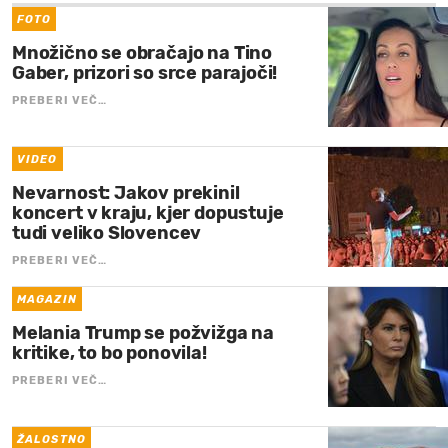
FOTO
Množično se obračajo na Tino
Gaber, prizori so srce parajoči!
PREBERI VEČ…
VIDEO
Nevarnost: Jakov prekinil
koncert v kraju, kjer dopustuje
tudi veliko Slovencev
PREBERI VEČ…
MAGAZIN
Melania Trump se požvižga na
kritike, to bo ponovila!
PREBERI VEČ…
ŽALOSTNO