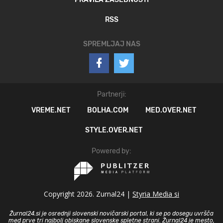
RSS
SPREMLJAJ NAS
Partnerji:
VREME.NET
BOLHA.COM
MED.OVER.NET
STYLE.OVER.NET
Powered by:
Copyright 2026. Zurnal24 |
Styria Media si
Žurnal24.si je osrednji slovenski novičarski portal, ki se po dosegu uvršča
med prve tri najbolj obiskane slovenske spletne strani. Žurnal24 je mesto,