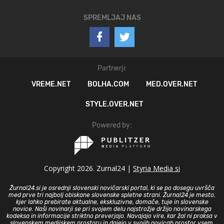
SPREMLJAJ NAS
Partnerji:
VREME.NET
BOLHA.COM
MED.OVER.NET
STYLE.OVER.NET
Powered by:
Copyright 2026. Zurnal24 |
Styria Media si
Žurnal24.si je osrednji slovenski novičarski portal, ki se po dosegu uvršča
med prve tri najbolj obiskane slovenske spletne strani. Žurnal24 je mesto,
kjer lahko prebirate aktualne, ekskluzivne, domače, tuje in slovenske
novice. Naši novinarji se pri svojem delu najstrožje držijo novinarskega
kodeksa in informacije striktno preverjajo. Navajajo vire, kar žal ni praksa v
slovenskem medijskem prostoru in dajejo v svojih novicah prostor vsem,