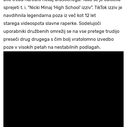
sprejeti t. i. "Nicki Minaj 'High School' izziv". TikTok izziv je
navdihnila legendarna poza iz več kot 12 let
starega videospota slavne raperke. Sodelujoči
uporabniki družbenih omrežij se na vse pretege trudijo
preseči drug drugega s čim bolj vratolomno izvedbo
poze v visokih petah na nestabilnih podlagah.