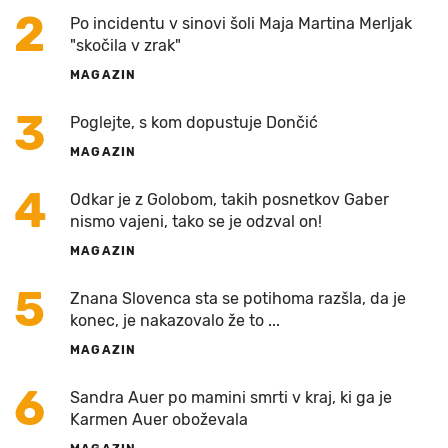
2
Po incidentu v sinovi šoli Maja Martina Merljak
"skočila v zrak"
MAGAZIN
3
Poglejte, s kom dopustuje Dončić
MAGAZIN
4
Odkar je z Golobom, takih posnetkov Gaber
nismo vajeni, tako se je odzval on!
MAGAZIN
5
Znana Slovenca sta se potihoma razšla, da je
konec, je nakazovalo že to ...
MAGAZIN
6
Sandra Auer po mamini smrti v kraj, ki ga je
Karmen Auer oboževala