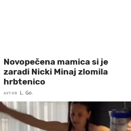
MOJ SANJ
Novopečena mamica si je
zaradi Nicki Minaj zlomila
hrbtenico
L. Go.
AVTOR