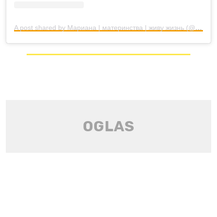
A post shared by Мариана | материнства | живу жизнь (@mariana_vasiuc)