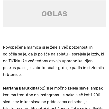
Novopečena mamica si je želela več pozornosti in
odločila se je, da jo poišče na spletu - sprejela je izziv, ki
na TikToku že več tednov osvaja uporabnike. Njen
poskus pa se je slabo končal - grdo je padla in si zlomila
hrbtenico.
Mariana Barutkina
(32) si je močno želela slave, ampak
ker ima trenutno na Instagramu le nekaj več kot 1.200
sledilcev in ker slava ne pride sama od sebe, je
bilo treba narediti nekaj drastičnega. Tako se je odločila