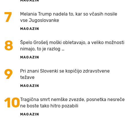
MAGAZIN
7
Melania Trump nadela to, kar so včasih nosile
vse Jugoslovanke
MAGAZIN
8
Špelo Grošelj moški obletavajo, a veliko možnosti
nimajo, to je razlog …
MAGAZIN
9
Pri znani Slovenki se kopičijo zdravstvene
težave
MAGAZIN
10
Tragična smrt nemške zvezde, posnetka nesreče
ne boste tako hitro pozabili
MAGAZIN