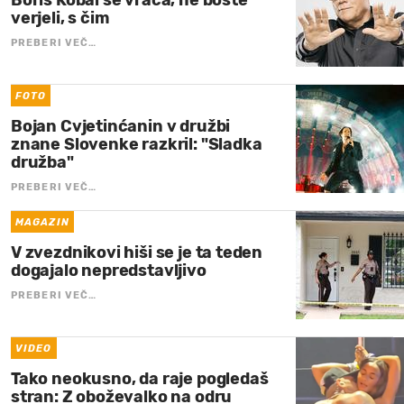
Boris Kobal se vrača, ne boste
verjeli, s čim
PREBERI VEČ…
FOTO
Bojan Cvjetinćanin v družbi
znane Slovenke razkril: "Sladka
družba"
PREBERI VEČ…
MAGAZIN
V zvezdnikovi hiši se je ta teden
dogajalo nepredstavljivo
PREBERI VEČ…
VIDEO
Tako neokusno, da raje pogledaš
stran: Z oboževalko na odru