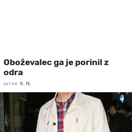
MOJ SANJ
Oboževalec ga je porinil z
odra
K. N.
AVTOR