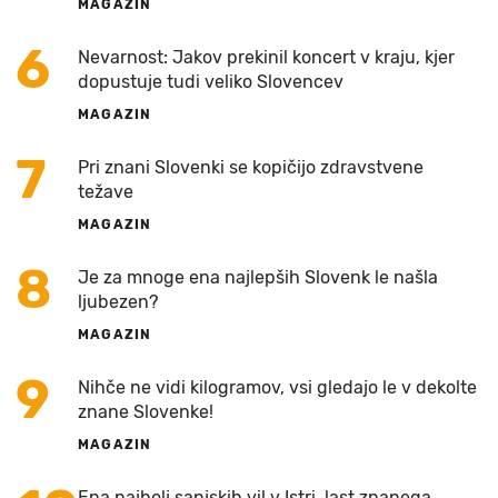
MAGAZIN
6
Nevarnost: Jakov prekinil koncert v kraju, kjer
dopustuje tudi veliko Slovencev
MAGAZIN
7
Pri znani Slovenki se kopičijo zdravstvene
težave
MAGAZIN
8
Je za mnoge ena najlepših Slovenk le našla
ljubezen?
MAGAZIN
9
Nihče ne vidi kilogramov, vsi gledajo le v dekolte
znane Slovenke!
MAGAZIN
Ena najbolj sanjskih vil v Istri, last znanega