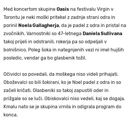
Med koncertom skupine
Oasis
na festivalu Virgin v
Torontu je neki moški pritekel z zadnje strani odra in
porinil
Noela Gallagherja
, da je padel z odra in pristal na
zvočnikih. Varnostniki so 47-letnega
Daniela Sullivana
takoj prijeli in odstranili, rokerja pa so odpeljali v
bolnišnico. Poleg šoka in nategnjenih vezi ni imel hujših
posledic, vendar ga bo glasbenik tožil.
Očividci so povedali, da moškega niso videli prihajati.
Oboževalci so bili šokirani, ko je Noel padel z odra in so
začeli kričati. Glasbeniki so takoj zapustili oder in
prižgale so se luči. Obiskovalci niso vedeli, kaj se dogaja.
Kmalu nato se je skupina vrnila in odigrala program do
konca.