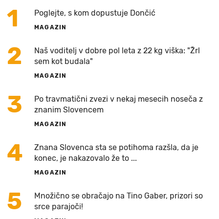
1
Poglejte, s kom dopustuje Dončić
MAGAZIN
2
Naš voditelj v dobre pol leta z 22 kg viška: "Žrl
sem kot budala"
MAGAZIN
3
Po travmatični zvezi v nekaj mesecih noseča z
znanim Slovencem
MAGAZIN
4
Znana Slovenca sta se potihoma razšla, da je
konec, je nakazovalo že to ...
MAGAZIN
5
Množično se obračajo na Tino Gaber, prizori so
srce parajoči!