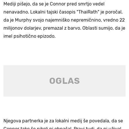
Mediji pišejo, da se je Connor pred smrtjo vedel
nenavadno. Lokalni tajski časopis "ThaiRath" je poročal,
da je Murphy svojo najemniško nepremičnino, vredno 22
milijonov dolarjev, premazal z barvo. Oblasti sumijo, da je
imel psihotično epizodo.
Njegova partnerka je za lokalni medij še povedala, da se
Connor tako še nikoli ni obnašal. Pravi tudi, da ni užival