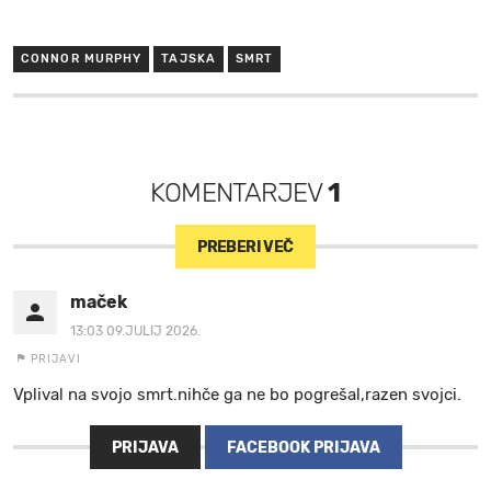
CONNOR MURPHY
TAJSKA
SMRT
KOMENTARJEV
1
PREBERI VEČ
maček
13:03 09.JULIJ 2026.
PRIJAVI
Vplival na svojo smrt.nihče ga ne bo pogrešal,razen svojci.
PRIJAVA
FACEBOOK PRIJAVA