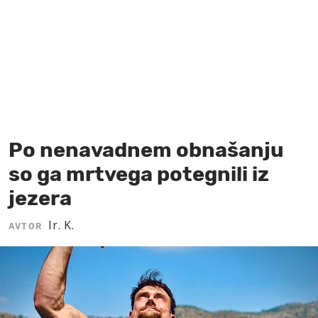
MOJ SANJ
Po nenavadnem obnašanju
so ga mrtvega potegnili iz
jezera
Ir. K.
AVTOR