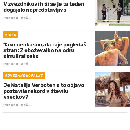
V zvezdnikovi hiši se je ta teden
dogajalo nepredstavljivo
PREBERI VEČ…
VIDEO
Tako neokusno, da raje pogledaš
stran: Z oboževalko na odru
simuliral seks
PREBERI VEČ…
ODVEZANE KOPALKE
Je Natalija Verboten s to objavo
postavila rekord v številu
všečkov?
PREBERI VEČ…