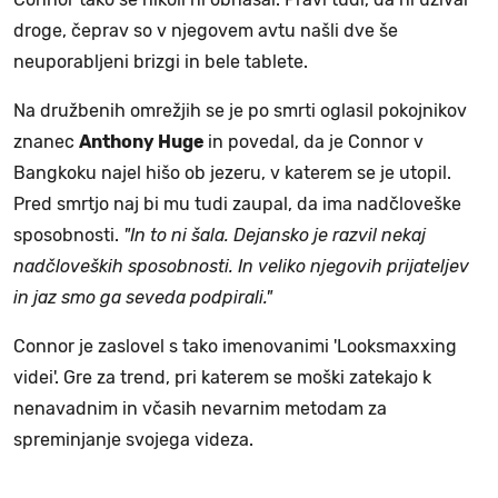
droge, čeprav so v njegovem avtu našli dve še
neuporabljeni brizgi in bele tablete.
Na družbenih omrežjih se je po smrti oglasil pokojnikov
znanec
Anthony Huge
in povedal, da je Connor v
Bangkoku najel hišo ob jezeru, v katerem se je utopil.
Pred smrtjo naj bi mu tudi zaupal, da ima nadčloveške
sposobnosti.
"In to ni šala. Dejansko je razvil nekaj
nadčloveških sposobnosti. In veliko njegovih prijateljev
in jaz smo ga seveda podpirali."
Connor je zaslovel s tako imenovanimi 'Looksmaxxing
videi'. Gre za trend, pri katerem se moški zatekajo k
nenavadnim in včasih nevarnim metodam za
spreminjanje svojega videza.