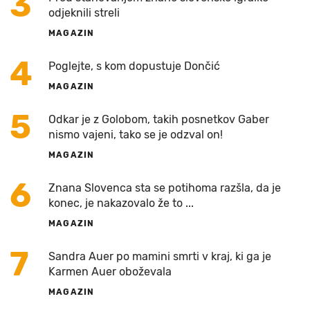
3
odjeknili streli
MAGAZIN
4
Poglejte, s kom dopustuje Dončić
MAGAZIN
5
Odkar je z Golobom, takih posnetkov Gaber
nismo vajeni, tako se je odzval on!
MAGAZIN
6
Znana Slovenca sta se potihoma razšla, da je
konec, je nakazovalo že to ...
MAGAZIN
7
Sandra Auer po mamini smrti v kraj, ki ga je
Karmen Auer oboževala
MAGAZIN