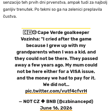
senzacijo teh prvih dni prvenstva, ampak tudi za najbolj
ganljiv trenutek. Po tekmi so ga na zelenici preplavila
čustva.
🇨🇻😢 Cape Verde goalkeeper
Vozinha: "I cried after the game
because I grew up with my
grandparents when I was a kid, and
they could not be there. They passed
away a few years ago. My mum could
not be here either for a VISA issue,
and the money we had to pay for it.
We did not…
pic.twitter.com/vutf4cfvrH
— NOT CZ 🔶 BNB (@czbinancepd)
June 16, 2026