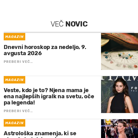
VEČ
NOVIC
MAGAZIN
Dnevni horoskop za nedeljo, 9.
avgusta 2026
PREBERI VEČ…
MAGAZIN
Veste, kdo je to? Njena mama je
ena najlepših igralk na svetu, oče
pa legenda!
PREBERI VEČ…
MAGAZIN
Astrološka znamenja, ki se