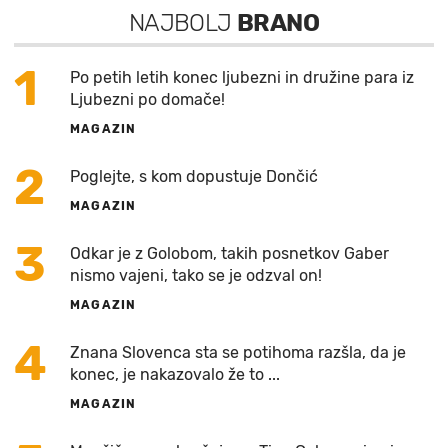
NAJBOLJ
BRANO
1
Po petih letih konec ljubezni in družine para iz
Ljubezni po domače!
MAGAZIN
2
Poglejte, s kom dopustuje Dončić
MAGAZIN
3
Odkar je z Golobom, takih posnetkov Gaber
nismo vajeni, tako se je odzval on!
MAGAZIN
4
Znana Slovenca sta se potihoma razšla, da je
konec, je nakazovalo že to ...
MAGAZIN