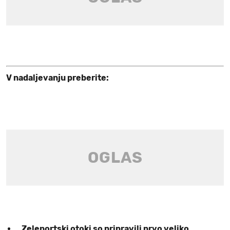
V nadaljevanju preberite:
Zelenortski otoki so pripravili prvo veliko