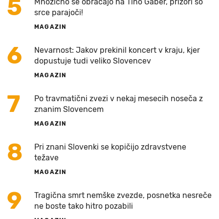
5
Množično se obračajo na Tino Gaber, prizori so
srce parajoči!
MAGAZIN
6
Nevarnost: Jakov prekinil koncert v kraju, kjer
dopustuje tudi veliko Slovencev
MAGAZIN
7
Po travmatični zvezi v nekaj mesecih noseča z
znanim Slovencem
MAGAZIN
8
Pri znani Slovenki se kopičijo zdravstvene
težave
MAGAZIN
9
Tragična smrt nemške zvezde, posnetka nesreče
ne boste tako hitro pozabili