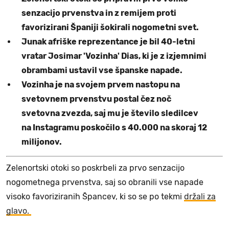
senzacijo prvenstva in z remijem proti
favorizirani Španiji šokirali nogometni svet.
Junak afriške reprezentance je bil 40-letni
vratar Josimar 'Vozinha' Dias, ki je z izjemnimi
obrambami ustavil vse španske napade.
Vozinha je na svojem prvem nastopu na
svetovnem prvenstvu postal čez noč
svetovna zvezda, saj mu je število sledilcev
na Instagramu poskočilo s 40.000 na skoraj 12
milijonov.
Zelenortski otoki so poskrbeli za prvo senzacijo
nogometnega prvenstva, saj so obranili vse napade
visoko favoriziranih Špancev, ki so se po tekmi
držali za
glavo.