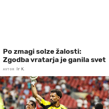
MOJ SANJ
Po zmagi solze žalosti:
Zgodba vratarja je ganila svet
Ir K.
AVTOR