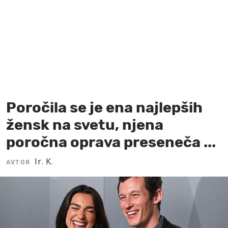
MOJ SANJ
Poročila se je ena najlepših
žensk na svetu, njena
poročna oprava preseneča ...
Ir. K.
AVTOR