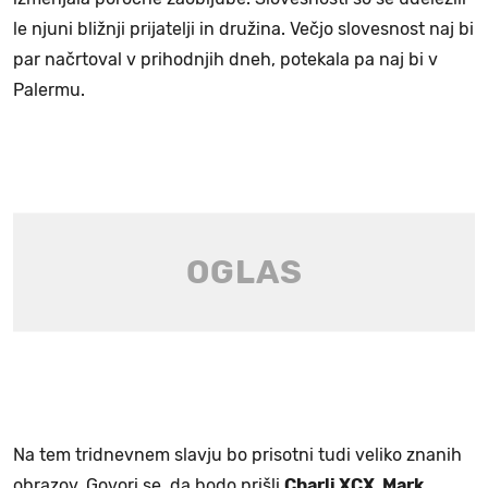
le njuni bližnji prijatelji in družina. Večjo slovesnost naj bi
par načrtoval v prihodnjih dneh, potekala pa naj bi v
Palermu.
Na tem tridnevnem slavju bo prisotni tudi veliko znanih
obrazov. Govori se, da bodo prišli
Charli XCX, Mark