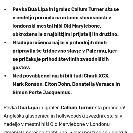
Pevka Dua Lipa in igralec Callum Turner sta se
v nedeljo poročila na intimni slovesnosti v
londonski mestni hiši Old Marylebone,
obkrožena le z najbližjimi prijatelji in družino.
Mladoporočenca naj bi v prihodnjih dneh
pripravila še tridnevno slavje v Palermu, kjer
se pričakuje prihod številnih zvezdniških
gostov.
Med povabljenci naj bi bili tudi Charli XCX,
Mark Ronson, Elton John, Donatella Versace in
Simon Porte Jacquemus.
Pevka
Dua Lipa
in igralec
Callum Turner
sta poročena!
Angleška glasbenica in hollywoodski zvezdnik sta si v
nedeljo v mestni hiši Old Marylebone v Londonu
izmenjala poročne zaobljube. Slovesnosti so se udeležili