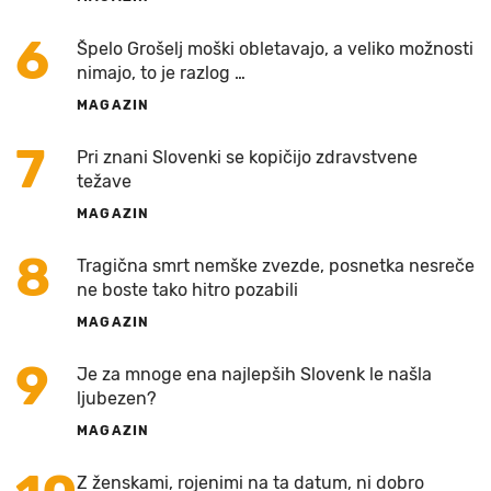
6
Špelo Grošelj moški obletavajo, a veliko možnosti
nimajo, to je razlog …
MAGAZIN
7
Pri znani Slovenki se kopičijo zdravstvene
težave
MAGAZIN
8
Tragična smrt nemške zvezde, posnetka nesreče
ne boste tako hitro pozabili
MAGAZIN
9
Je za mnoge ena najlepših Slovenk le našla
ljubezen?
MAGAZIN
Z ženskami, rojenimi na ta datum, ni dobro