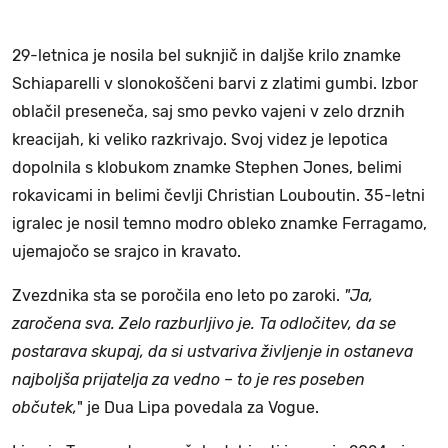
29-letnica je nosila bel suknjič in daljše krilo znamke
Schiaparelli v slonokoščeni barvi z zlatimi gumbi. Izbor
oblačil preseneča, saj smo pevko vajeni v zelo drznih
kreacijah, ki veliko razkrivajo. Svoj videz je lepotica
dopolnila s klobukom znamke Stephen Jones, belimi
rokavicami in belimi čevlji Christian Louboutin. 35-letni
igralec je nosil temno modro obleko znamke Ferragamo,
ujemajočo se srajco in kravato.
Zvezdnika sta se poročila eno leto po zaroki.
"Ja,
zaročena sva. Zelo razburljivo je. Ta odločitev, da se
postarava skupaj, da si ustvariva življenje in ostaneva
najboljša prijatelja za vedno – to je res poseben
občutek,
" je Dua Lipa povedala za Vogue.