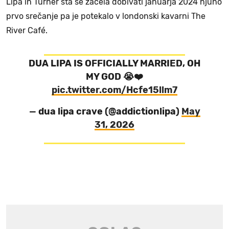
Lipa in Turner sta se začela dobivati januarja 2024 njuno
prvo srečanje pa je potekalo v londonski kavarni The
River Café.
DUA LIPA IS OFFICIALLY MARRIED, OH
MY GOD 😭❤️
pic.twitter.com/Hcfe15llm7
— dua lipa crave (@addictionlipa)
May
31, 2026