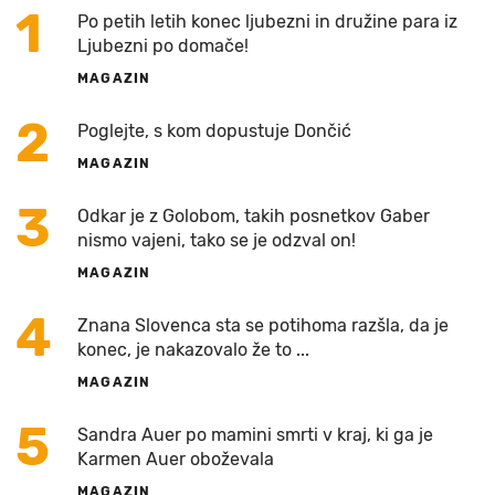
1
Po petih letih konec ljubezni in družine para iz
Ljubezni po domače!
MAGAZIN
2
Poglejte, s kom dopustuje Dončić
MAGAZIN
3
Odkar je z Golobom, takih posnetkov Gaber
nismo vajeni, tako se je odzval on!
MAGAZIN
4
Znana Slovenca sta se potihoma razšla, da je
konec, je nakazovalo že to ...
MAGAZIN
5
Sandra Auer po mamini smrti v kraj, ki ga je
Karmen Auer oboževala
MAGAZIN