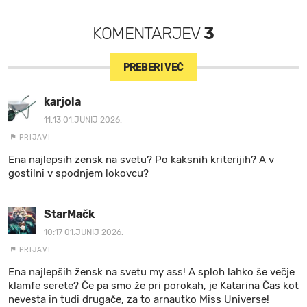
KOMENTARJEV
3
PREBERI VEČ
karjola
11:13 01.JUNIJ 2026.
PRIJAVI
Ena najlepsih zensk na svetu? Po kaksnih kriterijih? A v
gostilni v spodnjem lokovcu?
StarMačk
10:17 01.JUNIJ 2026.
PRIJAVI
Ena najlepših žensk na svetu my ass! A sploh lahko še večje
klamfe serete? Če pa smo že pri porokah, je Katarina Čas kot
nevesta in tudi drugače, za to arnautko Miss Universe!