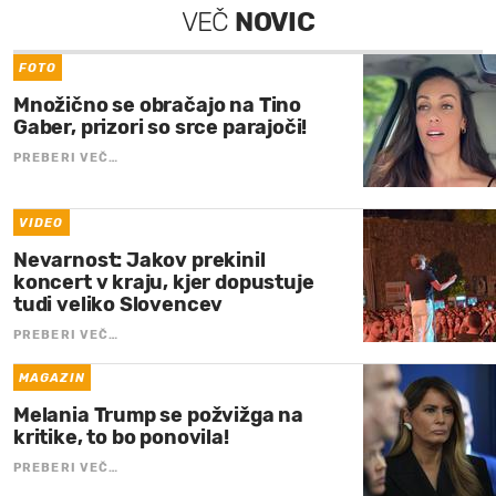
VEČ
NOVIC
FOTO
Množično se obračajo na Tino
Gaber, prizori so srce parajoči!
PREBERI VEČ…
VIDEO
Nevarnost: Jakov prekinil
koncert v kraju, kjer dopustuje
tudi veliko Slovencev
PREBERI VEČ…
MAGAZIN
Melania Trump se požvižga na
kritike, to bo ponovila!
PREBERI VEČ…