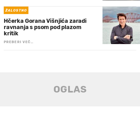
ŽALOSTNO
Hčerka Gorana Višnjića zaradi
ravnanja s psom pod plazom
kritik
PREBERI VEČ…