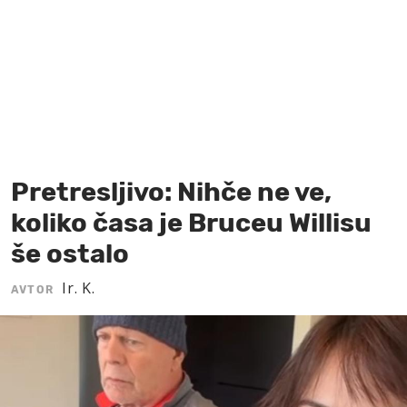
MOJ SANJ
Pretresljivo: Nihče ne ve,
koliko časa je Bruceu Willisu
še ostalo
Ir. K.
AVTOR