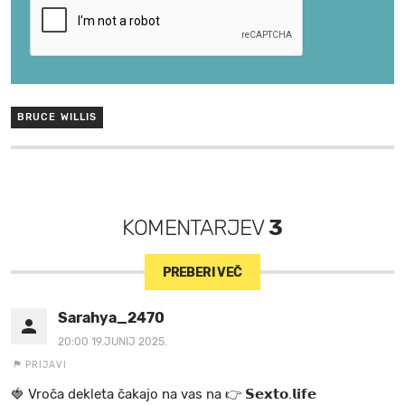
BRUCE WILLIS
KOMENTARJEV
3
PREBERI VEČ
Sarahya_2470
20:00 19.JUNIJ 2025.
PRIJAVI
🍓 V r o č a d e k l e t a ča k a jo na va s n a 👉 𝗦𝗲𝘅𝘁𝗼.𝗹𝗶𝗳𝗲