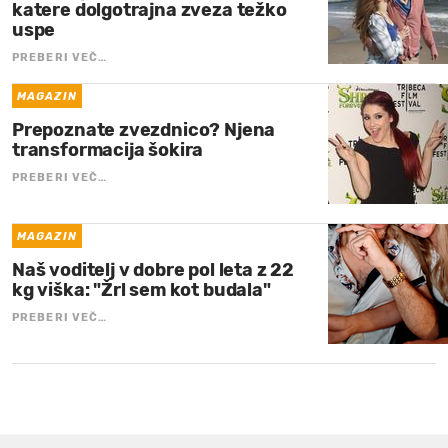
katere dolgotrajna zveza težko
uspe
PREBERI VEČ…
MAGAZIN
Prepoznate zvezdnico? Njena
transformacija šokira
PREBERI VEČ…
MAGAZIN
Naš voditelj v dobre pol leta z 22
kg viška: "Žrl sem kot budala"
PREBERI VEČ…