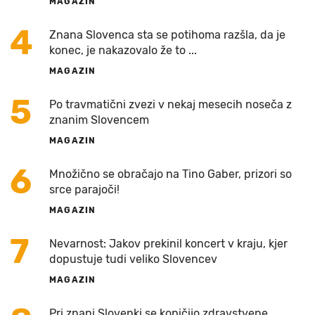
MAGAZIN
4
Znana Slovenca sta se potihoma razšla, da je
konec, je nakazovalo že to ...
MAGAZIN
5
Po travmatični zvezi v nekaj mesecih noseča z
znanim Slovencem
MAGAZIN
6
Množično se obračajo na Tino Gaber, prizori so
srce parajoči!
MAGAZIN
7
Nevarnost: Jakov prekinil koncert v kraju, kjer
dopustuje tudi veliko Slovencev
MAGAZIN
Pri znani Slovenki se kopičijo zdravstvene