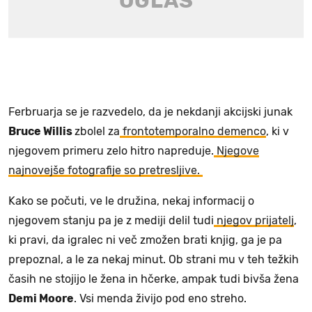
Ferbruarja se je razvedelo, da je nekdanji akcijski junak
Bruce Willis
zbolel za
frontotemporalno demenco
, ki v
njegovem primeru zelo hitro napreduje.
Njegove
najnovejše fotografije so pretresljive.
Kako se počuti, ve le družina, nekaj informacij o
njegovem stanju pa je z mediji delil tudi
njegov prijatelj
,
ki pravi, da igralec ni več zmožen brati knjig, ga je pa
prepoznal, a le za nekaj minut. Ob strani mu v teh težkih
časih ne stojijo le žena in hčerke, ampak tudi bivša žena
Demi Moore
. Vsi menda živijo pod eno streho.