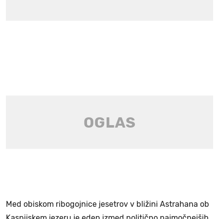
Med obiskom ribogojnice jesetrov v bližini Astrahana ob
Kaspijskem jezeru je eden izmed politično najmočnejših