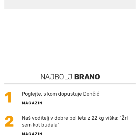
NAJBOLJ
BRANO
1
Poglejte, s kom dopustuje Dončić
MAGAZIN
2
Naš voditelj v dobre pol leta z 22 kg viška: "Žrl
sem kot budala"
MAGAZIN