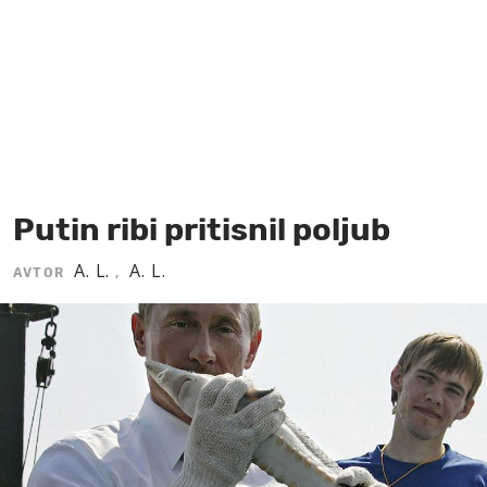
MOJ SANJ
Putin ribi pritisnil poljub
A. L.
A. L.
AVTOR
,