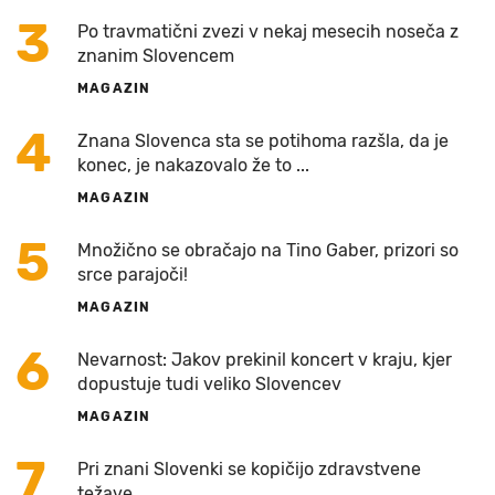
3
Po travmatični zvezi v nekaj mesecih noseča z
znanim Slovencem
MAGAZIN
4
Znana Slovenca sta se potihoma razšla, da je
konec, je nakazovalo že to ...
MAGAZIN
5
Množično se obračajo na Tino Gaber, prizori so
srce parajoči!
MAGAZIN
6
Nevarnost: Jakov prekinil koncert v kraju, kjer
dopustuje tudi veliko Slovencev
MAGAZIN
7
Pri znani Slovenki se kopičijo zdravstvene
težave