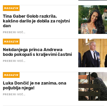
MAGAZIN
Tina Gaber Golob razkrila,
kakšno darilo je dobila za rojstni
dan
PREBERI VEČ…
MAGAZIN
Nekdanjega princa Andrewa
bodo pokopali s kraljevimi častmi
PREBERI VEČ…
MAGAZIN
Luka Dončić je ne zanima, ona
poljublja njega!
PREBERI VEČ…