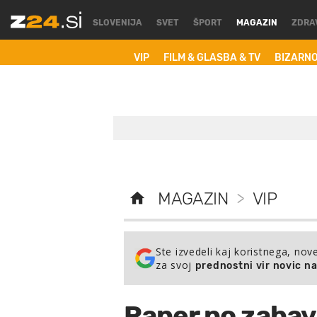
SLOVENIJA
SVET
ŠPORT
MAGAZIN
ZDRA
VIP
FILM & GLASBA & TV
BIZARN
MAGAZIN
>
VIP
Ste izvedeli kaj koristnega, nov
za svoj
prednostni vir novic n
Raper po zabavi