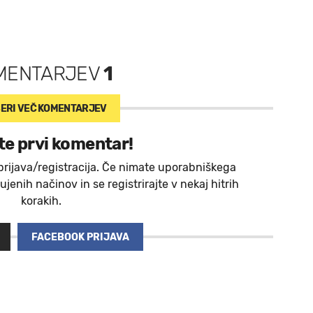
MENTARJEV
1
ERI VEČ
KOMENTARJEV
te prvi komentar!
prijava/registracija. Če nimate uporabniškega
jenih načinov in se registrirajte v nekaj hitrih
korakih.
FACEBOOK PRIJAVA