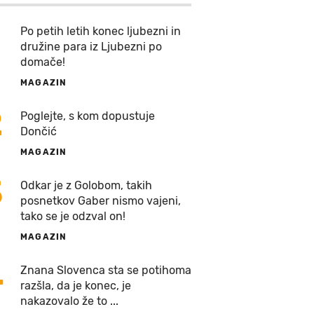
Po petih letih konec ljubezni in
družine para iz Ljubezni po
domače!
MAGAZIN
2
Poglejte, s kom dopustuje
Dončić
MAGAZIN
3
Odkar je z Golobom, takih
posnetkov Gaber nismo vajeni,
tako se je odzval on!
MAGAZIN
4
Znana Slovenca sta se potihoma
razšla, da je konec, je
nakazovalo že to ...