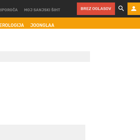
BREZ OGLASOV
RIPOROČA
MOJ SANJSKI ŠIHT
MEROLOGIJA
JOONGLAA