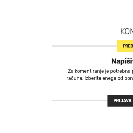
KO
PREB
Napiši
Za komentiranje je potrebna 
računa, izberite enega od ponu
PRIJAVA