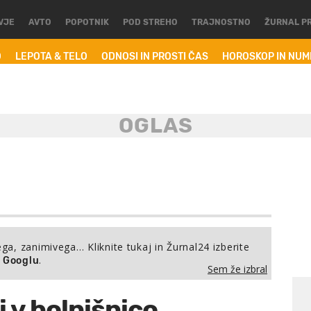
VJE
AVTO
POPOTNIK
POD STREHO
TRAJNOSTNO
ŽURNAL P
O
LEPOTA & TELO
ODNOSI IN PROSTI ČAS
HOROSKOP IN NU
ega, zanimivega… Kliknite tukaj in Žurnal24 izberite
.
a Googlu
Sem že izbral
 v bolnišnico