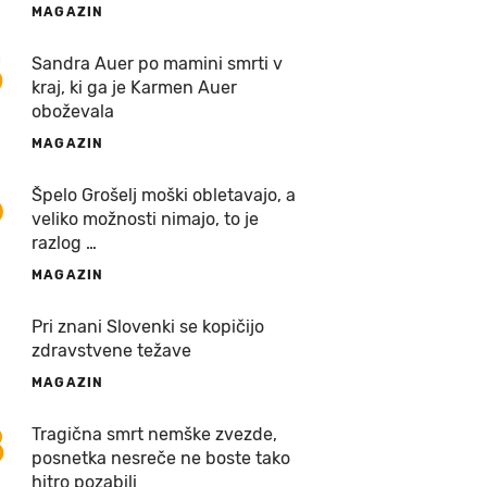
MAGAZIN
5
Sandra Auer po mamini smrti v
kraj, ki ga je Karmen Auer
oboževala
MAGAZIN
6
Špelo Grošelj moški obletavajo, a
veliko možnosti nimajo, to je
razlog …
MAGAZIN
7
Pri znani Slovenki se kopičijo
zdravstvene težave
MAGAZIN
8
Tragična smrt nemške zvezde,
posnetka nesreče ne boste tako
hitro pozabili