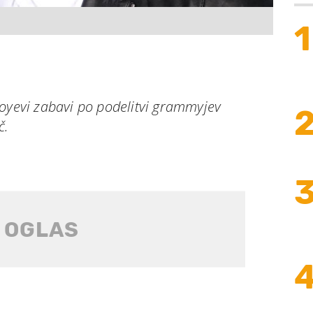
1
boyevi zabavi po podelitvi grammyjev
č.