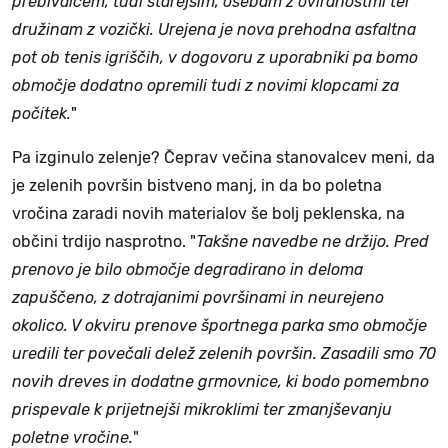
prebivalcem, tudi starejšim, osebam z oviranostmi ter
družinam z vozički. Urejena je nova prehodna asfaltna
pot ob tenis igriščih, v dogovoru z uporabniki pa bomo
območje dodatno opremili tudi z novimi klopcami za
počitek.
"
Pa izginulo zelenje? Čeprav večina stanovalcev meni, da
je zelenih površin bistveno manj, in da bo poletna
vročina zaradi novih materialov še bolj peklenska, na
občini trdijo nasprotno. "
Takšne navedbe ne držijo. Pred
prenovo je bilo območje degradirano in deloma
zapuščeno, z dotrajanimi površinami in neurejeno
okolico. V okviru prenove športnega parka smo območje
uredili ter povečali delež zelenih površin. Zasadili smo 70
novih dreves in dodatne grmovnice, ki bodo pomembno
prispevale k prijetnejši mikroklimi ter zmanjševanju
poletne vročine.
"