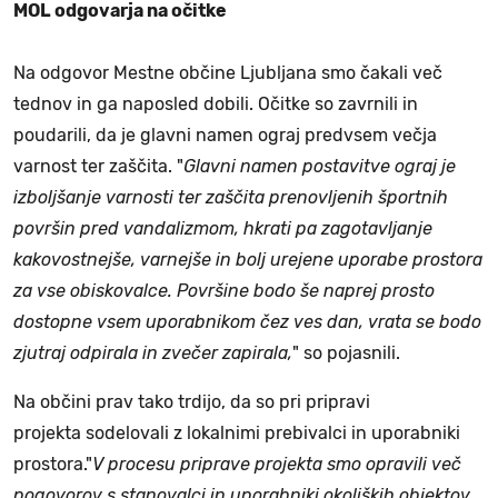
MOL odgovarja na očitke
Na odgovor Mestne občine Ljubljana smo čakali več
tednov in ga naposled dobili. Očitke so zavrnili in
poudarili, da je glavni namen ograj predvsem večja
varnost ter zaščita. "
Glavni namen postavitve ograj je
izboljšanje varnosti ter zaščita prenovljenih športnih
površin pred vandalizmom, hkrati pa zagotavljanje
kakovostnejše, varnejše in bolj urejene uporabe prostora
za vse obiskovalce. Površine bodo še naprej prosto
dostopne vsem uporabnikom čez ves dan, vrata se bodo
zjutraj odpirala in zvečer zapirala,
" so pojasnili.
Na občini prav tako trdijo, da so pri pripravi
projekta sodelovali z lokalnimi prebivalci in uporabniki
prostora."
V procesu priprave projekta smo opravili več
pogovorov s stanovalci in uporabniki okoliških objektov