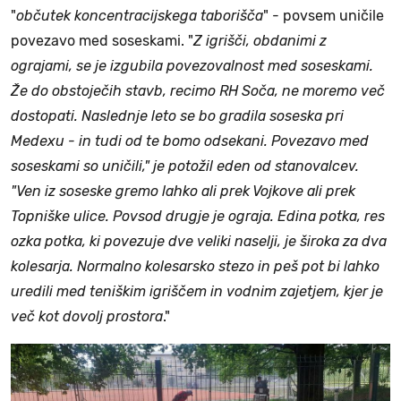
"
občutek koncentracijskega taborišča
" - povsem uničile
povezavo med soseskami. "
Z igrišči, obdanimi z
ograjami, se je izgubila povezovalnost med soseskami.
Že do obstoječih stavb, recimo RH Soča, ne moremo več
dostopati. Naslednje leto se bo gradila soseska pri
Medexu - in tudi od te bomo odsekani. Povezavo med
soseskami so uničili," je potožil eden od stanovalcev.
"Ven iz soseske gremo lahko ali prek Vojkove ali prek
Topniške ulice. Povsod drugje je ograja. Edina potka, res
ozka potka, ki povezuje dve veliki naselji, je široka za dva
kolesarja. Normalno kolesarsko stezo in peš pot bi lahko
uredili med teniškim igriščem in vodnim zajetjem, kjer je
več kot dovolj prostora
."