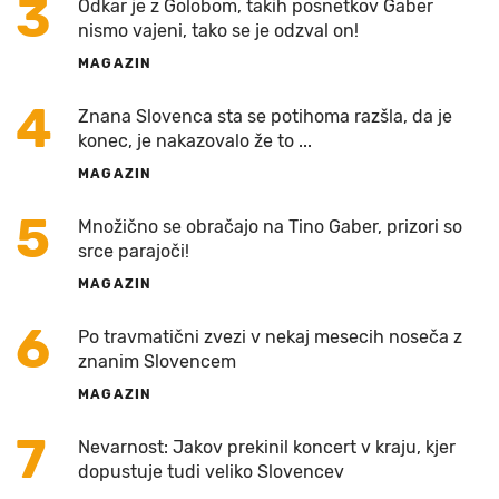
3
Odkar je z Golobom, takih posnetkov Gaber
nismo vajeni, tako se je odzval on!
MAGAZIN
4
Znana Slovenca sta se potihoma razšla, da je
konec, je nakazovalo že to ...
MAGAZIN
5
Množično se obračajo na Tino Gaber, prizori so
srce parajoči!
MAGAZIN
6
Po travmatični zvezi v nekaj mesecih noseča z
znanim Slovencem
MAGAZIN
7
Nevarnost: Jakov prekinil koncert v kraju, kjer
dopustuje tudi veliko Slovencev