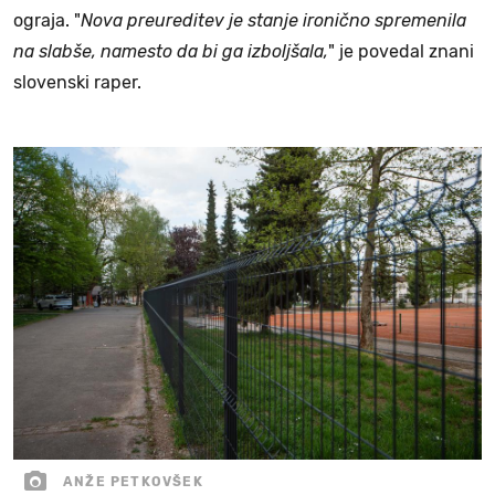
ograja. "
Nova preureditev je stanje ironično spremenila
na slabše, namesto da bi ga izboljšala,
" je povedal znani
slovenski raper.
ANŽE PETKOVŠEK