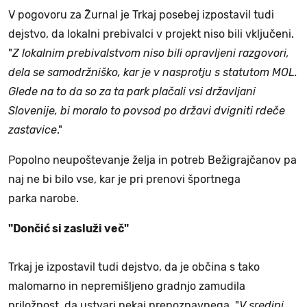
V pogovoru za Žurnal je Trkaj posebej izpostavil tudi
dejstvo, da lokalni prebivalci v projekt niso bili vključeni.
"
Z lokalnim prebivalstvom niso bili opravljeni razgovori,
dela se samodržniško, kar je v nasprotju s statutom MOL.
Glede na to da so za ta park plačali vsi državljani
Slovenije, bi moralo to povsod po državi dvigniti rdeče
zastavice
."
Popolno neupoštevanje želja in potreb Bežigrajčanov pa
naj ne bi bilo vse, kar je pri prenovi športnega
parka narobe.
"Dončić si zasluži več"
Trkaj je izpostavil tudi dejstvo, da je občina s tako
malomarno in nepremišljeno gradnjo zamudila
priložnost, da ustvari nekaj prepoznavnega. "
V sredini