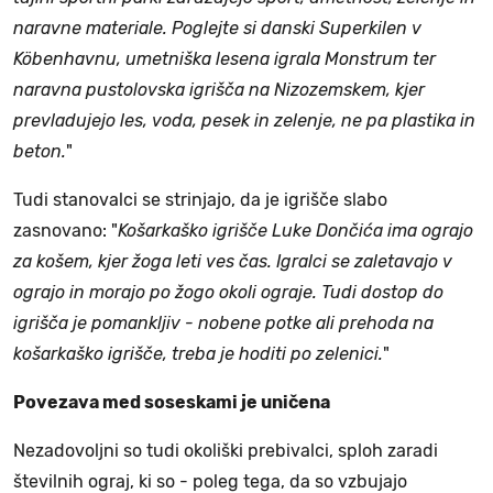
naravne materiale. Poglejte si danski Superkilen v
Köbenhavnu, umetniška lesena igrala Monstrum ter
naravna pustolovska igrišča na Nizozemskem, kjer
prevladujejo les, voda, pesek in zelenje, ne pa plastika in
beton.
"
Tudi stanovalci se strinjajo, da je igrišče slabo
zasnovano: "
Košarkaško igrišče Luke Dončića ima ograjo
za košem, kjer žoga leti ves čas. Igralci se zaletavajo v
ograjo in morajo po žogo okoli ograje. Tudi dostop do
igrišča je pomankljiv - nobene potke ali prehoda na
košarkaško igrišče, treba je hoditi po zelenici.
"
Povezava med soseskami je uničena
Nezadovoljni so tudi okoliški prebivalci, sploh zaradi
številnih ograj, ki so - poleg tega, da so vzbujajo