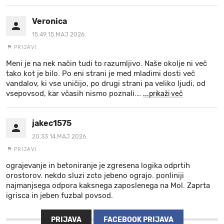
Veronica
15:49 15.MAJ 2026.
PRIJAVI
Meni je na nek način tudi to razumljivo. Naše okolje ni več
tako kot je bilo. Po eni strani je med mladimi dosti več
vandalov, ki vse uničijo, po drugi strani pa veliko ljudi, od
vsepovsod, kar včasih nismo poznali.
…
...prikaži več
jakec1575
20:33 14.MAJ 2026.
PRIJAVI
ograjevanje in betoniranje je zgresena logika odprtih
orostorov. nekdo sluzi zcto jebeno ograjo. ponliniji
najmanjsega odpora kaksnega zaposlenega na Mol. Zaprta
igrisca in jeben fuzbal povsod.
PRIJAVA
FACEBOOK PRIJAVA