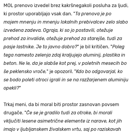
MOL prenovo izvedel brez kakršnegakoli posluha za ljudi,
ki prostor uporabljajo vsak dan. "
Ta prenova je po
mojem mnenju in mnenju lokalnih prebivalcev zelo slabo
izvedena zadeva. Ograja, ki so jo postavili, otežuje
prehod za invalide, otežuje prehod za starejše, tudi za
pasje lastnike. Je to javno dobro?
" je bil kritičen. "
Poleg
tega namesto zelenja zdaj kraljujejo aluminij, plastika in
beton. Ne le, da je slabše kot prej, v poletnih mesecih bo
še peklensko vroče,
" je opozoril. "
Kdo bo odgovarjal, ko
se bodo poleti otroci igrali in se na razžarjenem aluminiju
opekli?
"
Trkaj meni, da bi moral biti prostor zasnovan povsem
drugače. "
Če se je gradilo tudi za otroke, bi morali
vključiti lesene asimetrične elemente iz narave, kot jih
imajo v ljubljanskem živalskem vrtu, saj po raziskavah