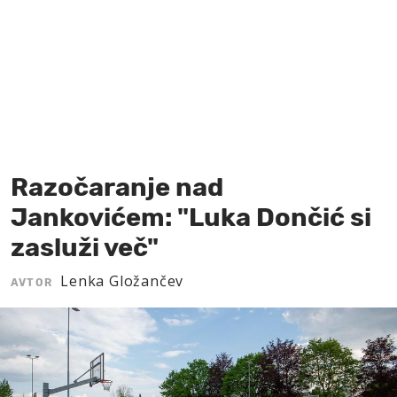
MOJ SANJ
Razočaranje nad
Jankovićem: "Luka Dončić si
zasluži več"
Lenka Gložančev
AVTOR