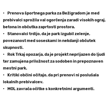
• Prenova športnega parka za Bežigradom je med
prebivalci sprožila val ogorčenja zaradi visokih ograj,
betona in občutka zaprtosti prostora.
• Stanovalci trdijo, da je park izgubil zelenje,
povezanost med soseskami in nekdanji občutek
skupnosti.
• Rok Trkaj opozarja, da je projekt neprijazen do ljudi
ter zamujena priložnost za sodoben in prepoznaven
mestni park.
• Kritiki občini očitajo, da pri prenovi ni poslušala
lokalnih prebivalcev.
• MOL zavrača očitke s konkretnimi argumenti.