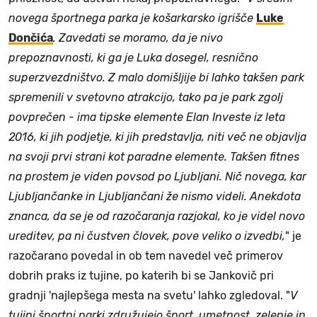
novega športnega parka je košarkarsko igrišče
Luke
Dončića
. Zavedati se moramo, da je nivo
prepoznavnosti, ki ga je Luka dosegel, resnično
superzvezdništvo. Z malo domišljije bi lahko takšen park
spremenili v svetovno atrakcijo, tako pa je park zgolj
povprečen - ima tipske elemente Elan Investe iz leta
2016, ki jih podjetje, ki jih predstavlja, niti več ne objavlja
na svoji prvi strani kot paradne elemente. Takšen fitnes
na prostem je viden povsod po Ljubljani. Nič novega, kar
Ljubljančanke in Ljubljančani že nismo videli. Anekdota
znanca, da se je od razočaranja razjokal, ko je videl novo
ureditev, pa ni čustven človek, pove veliko o izvedbi,
" je
razočarano povedal in ob tem navedel več primerov
dobrih praks iz tujine, po katerih bi se Jankovič pri
gradnji 'najlepšega mesta na svetu' lahko zgledoval. "
V
tujini športni parki združujejo šport, umetnost, zelenje in