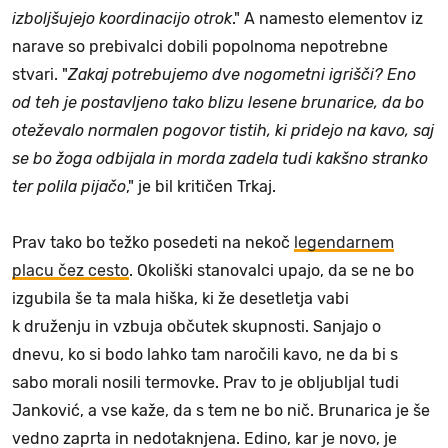
izboljšujejo koordinacijo otrok
." A namesto elementov iz
narave so prebivalci dobili popolnoma nepotrebne
stvari. "
Zakaj potrebujemo dve nogometni igrišči? Eno
od teh je postavljeno tako blizu lesene brunarice, da bo
oteževalo normalen pogovor tistih, ki pridejo na kavo, saj
se bo žoga odbijala in morda zadela tudi kakšno stranko
ter polila pijačo
," je bil kritičen Trkaj.
Prav tako bo težko posedeti na nekoč
legendarnem
placu čez cesto
. Okoliški stanovalci upajo, da se ne bo
izgubila še ta mala hiška, ki že desetletja vabi
k druženju in vzbuja občutek skupnosti. Sanjajo o
dnevu, ko si bodo lahko tam naročili kavo, ne da bi s
sabo morali nosili termovke. Prav to je obljubljal tudi
Janković, a vse kaže, da s tem ne bo nič. Brunarica je še
vedno zaprta in nedotaknjena. Edino, kar je novo, je