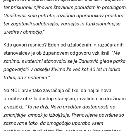
ter prisluhnili njihovim številnim pobudam in predlogom.
Upoštevali smo potrebe različnih uporabnikov prostora
ter zagotovili sodobnejšo, varnejšo in funkcionalnejšo
ureditev območja.
"
Kdo govori resnico? Eden od užaločenih in razočaranih
stanovalcev je ob županovem odgovoru vzkliknil: "
Me
zanima, s katerimi stanovalci se je Janković glede parka
pogovarjal? V naselju živimo že več kot 40 let in lahko
trdim, da z nobenim.
"
Na MOL prav tako zavračajo očitke, da naj bi nova
ureditev otežila dostop starejšim, invalidom in družinam
z vozički. "
To ne drži. Nova ureditev dostopnosti ne
zmanjšuje, ampak jo izboljšuje. Prenovljene površine so
zasnovane tako, da omogočajo uporabo vsem