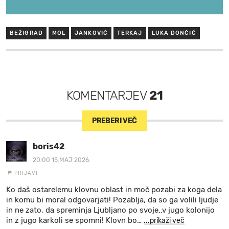
BEŽIGRAD
MOL
JANKOVIĆ
TERKAJ
LUKA DONČIĆ
KOMENTARJEV
21
PREBERI VEČ
boris42
20:00 15.MAJ 2026.
PRIJAVI
Ko daš ostarelemu klovnu oblast in moč pozabi za koga dela
in komu bi moral odgovarjati! Pozablja, da so ga volili ljudje
in ne zato, da spreminja Ljubljano po svoje..v jugo kolonijo
in z jugo karkoli se spomni! Klovn bo
…
...prikaži več