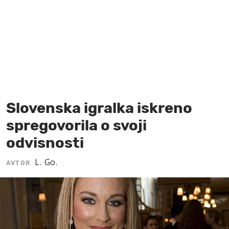
MOJ SANJ
Slovenska igralka iskreno
spregovorila o svoji
odvisnosti
L. Go.
AVTOR