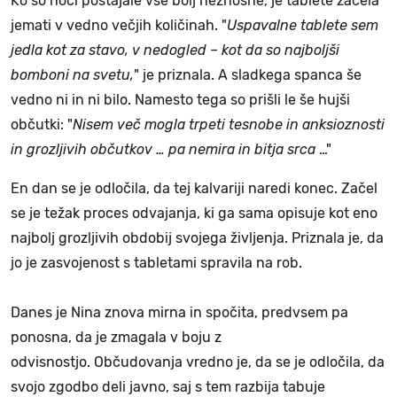
Ko so noči postajale vse bolj neznosne, je tablete začela
jemati v vedno večjih količinah. "
Uspavalne tablete sem
jedla kot za stavo, v nedogled – kot da so najboljši
bomboni na svetu,
" je priznala. A sladkega spanca še
vedno ni in ni bilo. Namesto tega so prišli le še hujši
občutki: "
Nisem več mogla trpeti tesnobe in anksioznosti
in grozljivih občutkov … pa nemira in bitja srca
…"
En dan se je odločila, da tej kalvariji naredi konec. Začel
se je težak proces odvajanja, ki ga sama opisuje kot eno
najbolj grozljivih obdobij svojega življenja. Priznala je, da
jo je zasvojenost s tabletami spravila na rob.
Danes je Nina znova mirna in spočita, predvsem pa
ponosna, da je zmagala v boju z
odvisnostjo. Občudovanja vredno je, da se je odločila, da
svojo zgodbo deli javno, saj s tem razbija tabuje