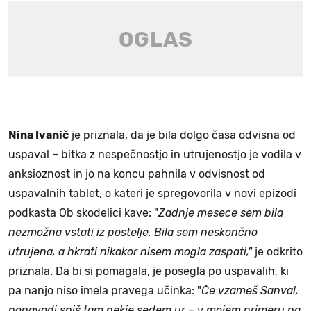
Nina Ivanič
je priznala, da je bila dolgo časa odvisna od
uspaval – bitka z nespečnostjo in utrujenostjo je vodila v
anksioznost in jo na koncu pahnila v odvisnost od
uspavalnih tablet, o kateri je spregovorila v novi epizodi
podkasta Ob skodelici kave: "
Zadnje mesece sem bila
nezmožna vstati iz postelje. Bila sem neskončno
utrujena, a hkrati nikakor nisem mogla zaspati,"
je odkrito
priznala. Da bi si pomagala, je posegla po uspavalih, ki
pa nanjo niso imela pravega učinka: "
Če vzameš Sanval,
ponavadi spiš tam nekje sedem ur – v mojem primeru pa