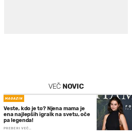
VEČ
NOVIC
MAGAZIN
Veste, kdo je to? Njena mama je
ena najlepših igralk na svetu, oče
pa legenda!
PREBERI VEČ…