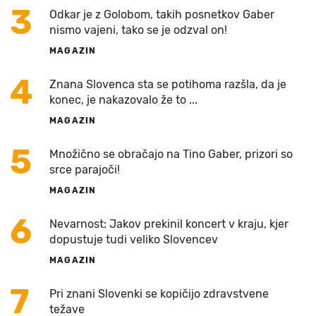
3
Odkar je z Golobom, takih posnetkov Gaber
nismo vajeni, tako se je odzval on!
MAGAZIN
4
Znana Slovenca sta se potihoma razšla, da je
konec, je nakazovalo že to ...
MAGAZIN
5
Množično se obračajo na Tino Gaber, prizori so
srce parajoči!
MAGAZIN
6
Nevarnost: Jakov prekinil koncert v kraju, kjer
dopustuje tudi veliko Slovencev
MAGAZIN
7
Pri znani Slovenki se kopičijo zdravstvene
težave