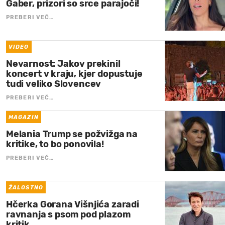
Gaber, prizori so srce parajoči!
PREBERI VEČ…
VIDEO
Nevarnost: Jakov prekinil
koncert v kraju, kjer dopustuje
tudi veliko Slovencev
PREBERI VEČ…
MAGAZIN
Melania Trump se požvižga na
kritike, to bo ponovila!
PREBERI VEČ…
ŽALOSTNO
Hčerka Gorana Višnjića zaradi
ravnanja s psom pod plazom
kritik