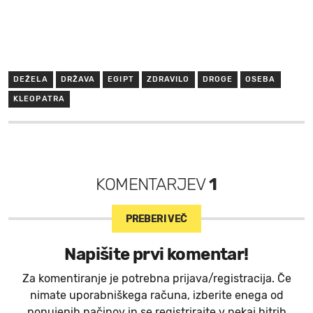
DEŽELA
DRŽAVA
EGIPT
ZDRAVILO
DROGE
OSEBA
KLEOPATRA
KOMENTARJEV
1
PREBERI VEČ
Napišite prvi komentar!
Za komentiranje je potrebna prijava/registracija. Če
nimate uporabniškega računa, izberite enega od
ponujenih načinov in se registrirajte v nekaj hitrih