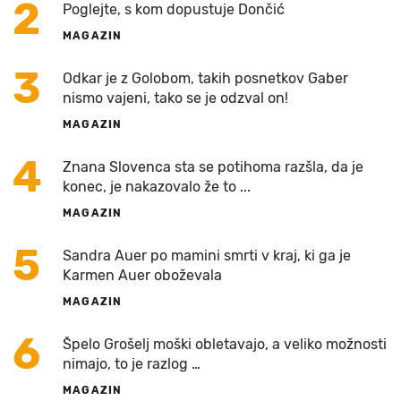
2
Poglejte, s kom dopustuje Dončić
MAGAZIN
3
Odkar je z Golobom, takih posnetkov Gaber
nismo vajeni, tako se je odzval on!
MAGAZIN
4
Znana Slovenca sta se potihoma razšla, da je
konec, je nakazovalo že to ...
MAGAZIN
5
Sandra Auer po mamini smrti v kraj, ki ga je
Karmen Auer oboževala
MAGAZIN
6
Špelo Grošelj moški obletavajo, a veliko možnosti
nimajo, to je razlog …
MAGAZIN