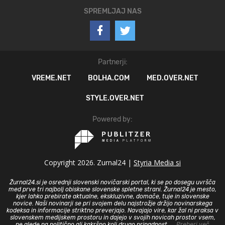
SPREMLJAJ NAS
Partnerji:
VREME.NET
BOLHA.COM
MED.OVER.NET
STYLE.OVER.NET
Powered by:
Copyright 2026. Zurnal24 |
Styria Media si
Žurnal24.si je osrednji slovenski novičarski portal, ki se po dosegu uvršča
med prve tri najbolj obiskane slovenske spletne strani. Žurnal24 je mesto,
kjer lahko prebirate aktualne, ekskluzivne, domače, tuje in slovenske
novice. Naši novinarji se pri svojem delu najstrožje držijo novinarskega
kodeksa in informacije striktno preverjajo. Navajajo vire, kar žal ni praksa v
slovenskem medijskem prostoru in dajejo v svojih novicah prostor vsem,
ne glede na politično ali kakršno koli drugo pripadnost.
... Preberi več