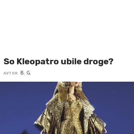
MOJ SANJ
So Kleopatro ubile droge?
B. G.
AVTOR