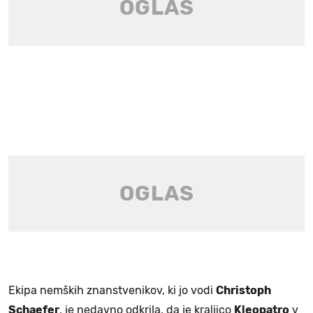
Ekipa nemških znanstvenikov, ki jo vodi
Christoph
Schaefer
, je nedavno odkrila, da je kraljico
Kleopatro
v