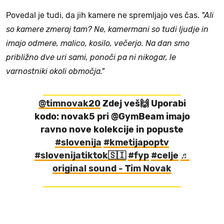
Povedal je tudi, da jih kamere ne spremljajo ves čas.
"Ali
so kamere zmeraj tam? Ne, kamermani so tudi ljudje in
imajo odmere, malico, kosilo, večerjo. Na dan smo
približno dve uri sami, ponoči pa ni nikogar, le
varnostniki okoli območja."
@timnovak20
Zdej veš🙌 Uporabi
kodo: novak5 pri @GymBeam imajo
ravno nove kolekcije in popuste
#slovenija
#kmetijapoptv
#slovenijatiktok🇸🇮
#fyp
#celje
♬
original sound - Tim Novak