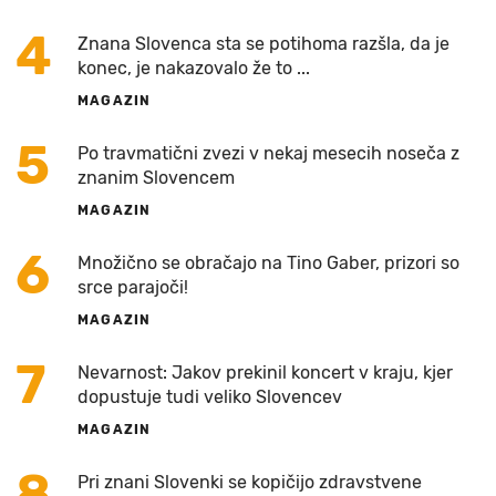
4
Znana Slovenca sta se potihoma razšla, da je
konec, je nakazovalo že to ...
MAGAZIN
5
Po travmatični zvezi v nekaj mesecih noseča z
znanim Slovencem
MAGAZIN
6
Množično se obračajo na Tino Gaber, prizori so
srce parajoči!
MAGAZIN
7
Nevarnost: Jakov prekinil koncert v kraju, kjer
dopustuje tudi veliko Slovencev
MAGAZIN
8
Pri znani Slovenki se kopičijo zdravstvene