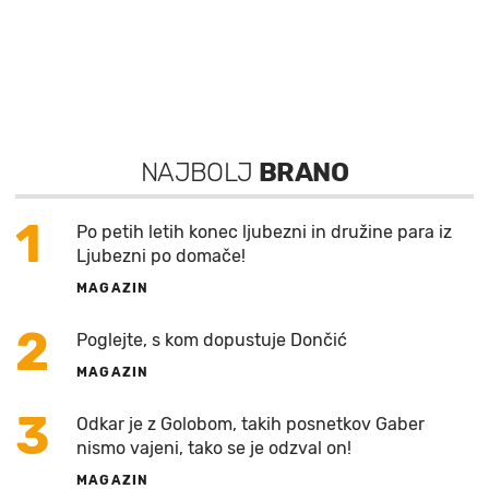
NAJBOLJ
BRANO
1
Po petih letih konec ljubezni in družine para iz
Ljubezni po domače!
MAGAZIN
2
Poglejte, s kom dopustuje Dončić
MAGAZIN
3
Odkar je z Golobom, takih posnetkov Gaber
nismo vajeni, tako se je odzval on!
MAGAZIN