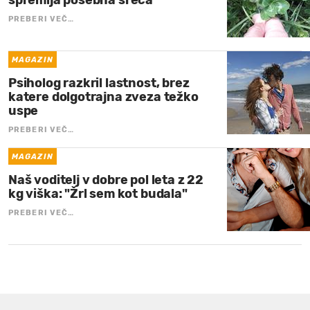
spremlja posebna sreča
PREBERI VEČ…
MAGAZIN
Psiholog razkril lastnost, brez
katere dolgotrajna zveza težko
uspe
PREBERI VEČ…
MAGAZIN
Naš voditelj v dobre pol leta z 22
kg viška: "Žrl sem kot budala"
PREBERI VEČ…