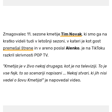
Zmagovalec 11. sezone kmetije
Tim Novak
, ki smo ga na
kratko videli tudi v letošnji sezoni, v kateri je kot gost
premešal štrene
in v areno poslal
Alenko
, je na TikToku
razkril skrivnosti POP TV.
"Kmetija je v živo nekaj drugega, kot je na televiziji. To je
vse fejk, to so scenariji napisani ... Nekaj stvari, ki jih nisi
vedel o šovu Kmetija!"
je napovedal video.