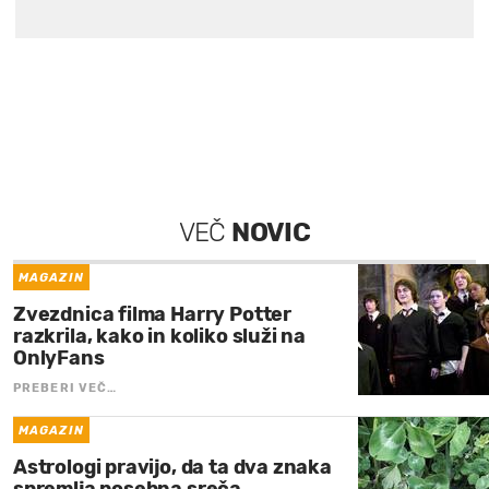
VEČ
NOVIC
MAGAZIN
Zvezdnica filma Harry Potter
razkrila, kako in koliko služi na
OnlyFans
PREBERI VEČ…
MAGAZIN
Astrologi pravijo, da ta dva znaka