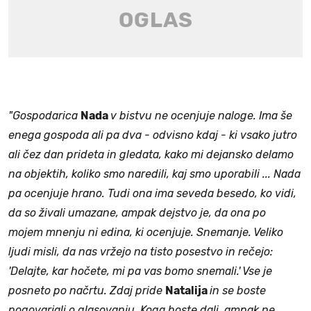
"Gospodarica
Nada
v bistvu ne ocenjuje naloge. Ima še
enega gospoda ali pa dva - odvisno kdaj - ki vsako jutro
ali čez dan prideta in gledata, kako mi dejansko delamo
na objektih, koliko smo naredili, kaj smo uporabili ... Nada
pa ocenjuje hrano. Tudi ona ima seveda besedo, ko vidi,
da so živali umazane, ampak dejstvo je, da ona po
mojem mnenju ni edina, ki ocenjuje. Snemanje. Veliko
ljudi misli, da nas vržejo na tisto posestvo in rečejo:
'Delajte, kar hočete, mi pa vas bomo snemali.' Vse je
posneto po načrtu. Zdaj pride
Natalija
in se boste
pogovarjali o glasovanju. Koga boste dali, ampak ne