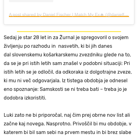
A post shared by Daniel Fischer | Match My Ex🔥 (@danielfischer28)
Sedaj je star 28 let in za Žurnal je spregovoril o svojem
življenju po razhodu in nasvetih, ki bi jih danes
dal slovenskemu košarkarskemu zvezdniku glede na to,
da se je pri istih letih sam znašel v podobni situaciji: Pri
istih letih se je odločil, da odkoraka iz dolgotrajne zveze,
ki mu ni več odgovarjala. Iz tistega obdobja je odnesel
eno spoznanje: Samskosti se ni treba bati – treba jo je
dodobra izkoristiti.
Luki zato ne bi priporočal, naj čim prej obrne nov list ali
začne kaj novega. Nasprotno. Privoščil bi mu obdobje, v
katerem bi bil sam sebi na prvem mestu in bi brez slabe