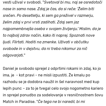
vesti užival v svobodi. "
Svetoval bi mu, naj se osredotoči
nase in samo nase. Zdaj je čas, da si reče: 'Želim biti
srečen. Po desetletju, ki sem ga preživel v razmerju,
želim zdaj v prvi vrsti zadihati. Zdaj sem jaz
najpomembnejša oseba v svojem življenju.' Mislim, da je
to najbolj zdrav način, kako iti naprej. Spoznati nove
ljudi. Flirtati. Hoditi na zmenke. Uživati v občutku
svobode in v dejstvu, da ni treba nikomur za nič
odgovarjati.
"
Daniel je svobodo sprejel z odprtimi rokami in zdaj, ko jo
ima, je - kot pravi - ne misli izpustiti. Že kmalu po
razhodu se je dodobra naužil in šel naravnost med kup
lepih punc – za to je tvegal celo svojo nogometno kariero
in sprejel ponudbo za sodelovanje v resničnostnem šovu
Match in Paradise. "
Če tega ne bi naredil, bi mi