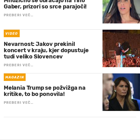
Množično se obračajo na Tino
Gaber, prizori so srce parajoči!
PREBERI VEČ…
VIDEO
Nevarnost: Jakov prekinil
koncert v kraju, kjer dopustuje
tudi veliko Slovencev
PREBERI VEČ…
MAGAZIN
Melania Trump se požvižga na
kritike, to bo ponovila!
PREBERI VEČ…