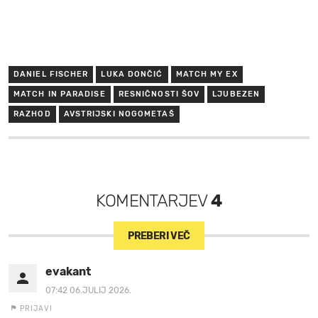
DANIEL FISCHER
LUKA DONČIĆ
MATCH MY EX
MATCH IN PARADISE
RESNIČNOSTI ŠOV
LJUBEZEN
RAZHOD
AVSTRIJSKI NOGOMETAŠ
KOMENTARJEV
4
PREBERI VEČ
evakant
07:42 06.JULIJ 2026.
PRIJAVI