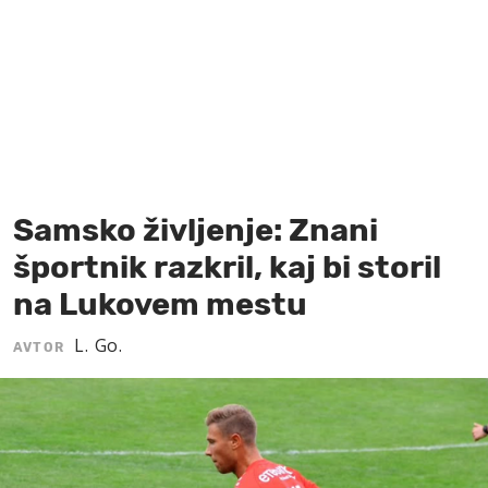
MOJ SANJ
Samsko življenje: Znani
športnik razkril, kaj bi storil
na Lukovem mestu
L. Go.
AVTOR