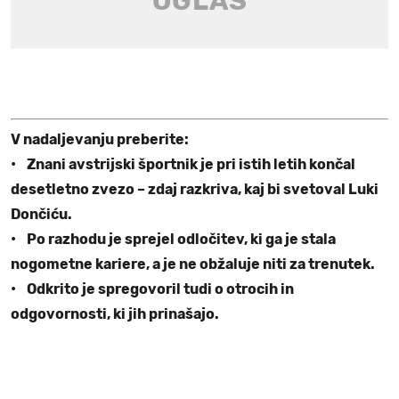
V nadaljevanju preberite:
• Znani avstrijski športnik je pri istih letih končal
desetletno zvezo – zdaj razkriva, kaj bi svetoval Luki
Dončiću.
• Po razhodu je sprejel odločitev, ki ga je stala
nogometne kariere, a je ne obžaluje niti za trenutek.
• Odkrito je spregovoril tudi o otrocih in
odgovornosti, ki jih prinašajo.