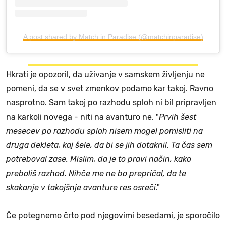
A post shared by Match in Paradise (@matchinparadise)
Hkrati je opozoril, da uživanje v samskem življenju ne
pomeni, da se v svet zmenkov podamo kar takoj. Ravno
nasprotno. Sam takoj po razhodu sploh ni bil pripravljen
na karkoli novega - niti na avanturo ne. "
Prvih šest
mesecev po razhodu sploh nisem mogel pomisliti na
druga dekleta, kaj šele, da bi se jih dotaknil. Ta čas sem
potreboval zase. Mislim, da je to pravi način, kako
preboliš razhod. Nihče me ne bo prepričal, da te
skakanje v takojšnje avanture res osreči
."
Če potegnemo črto pod njegovimi besedami, je sporočilo