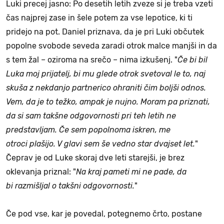
Luki precej jasno: Po desetih letih zveze si je treba vzeti
čas najprej zase in šele potem za vse lepotice, ki ti
pridejo na pot. Daniel priznava, da je pri Luki občutek
popolne svobode seveda zaradi otrok malce manjši in da
s tem žal – oziroma na srečo – nima izkušenj. "
Če bi bil
Luka moj prijatelj, bi mu glede otrok svetoval le to, naj
skuša z nekdanjo partnerico ohraniti čim boljši odnos.
Vem, da je to težko, ampak je nujno. Moram pa priznati,
da si sam takšne odgovornosti pri teh letih ne
predstavljam. Če sem popolnoma iskren, me
otroci plašijo. V glavi sem še vedno star dvajset let.
"
Čeprav je od Luke skoraj dve leti starejši, je brez
oklevanja priznal: "
Na kraj pameti mi ne pade, da
bi razmišljal o takšni odgovornosti.
"
Če pod vse, kar je povedal, potegnemo črto, postane