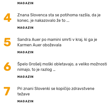
MAGAZIN
4
Znana Slovenca sta se potihoma razšla, da je
konec, je nakazovalo že to ...
MAGAZIN
5
Sandra Auer po mamini smrti v kraj, ki ga je
Karmen Auer oboževala
MAGAZIN
6
Špelo Grošelj moški obletavajo, a veliko možnosti
nimajo, to je razlog …
MAGAZIN
7
Pri znani Slovenki se kopičijo zdravstvene
težave
MAGAZIN