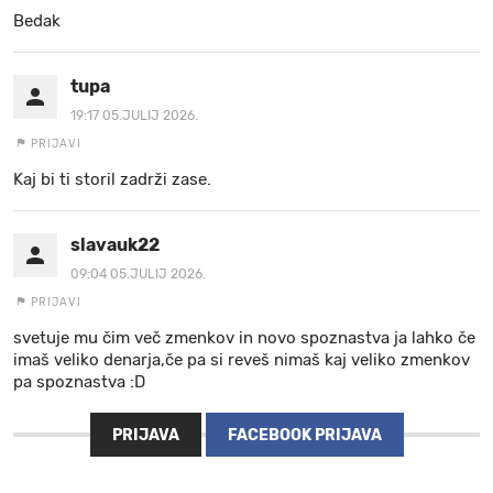
Bedak
tupa
19:17 05.JULIJ 2026.
PRIJAVI
Kaj bi ti storil zadrži zase.
slavauk22
09:04 05.JULIJ 2026.
PRIJAVI
svetuje mu čim več zmenkov in novo spoznastva ja lahko če
imaš veliko denarja,če pa si reveš nimaš kaj veliko zmenkov
pa spoznastva :D
PRIJAVA
FACEBOOK PRIJAVA