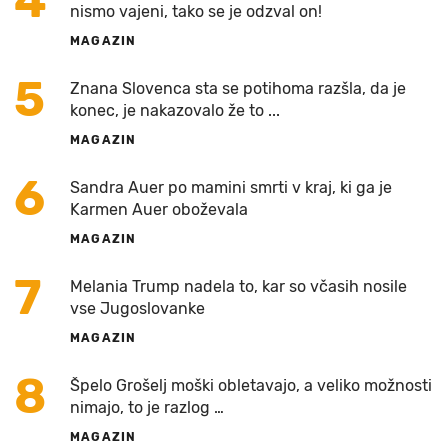
4
nismo vajeni, tako se je odzval on!
MAGAZIN
5
Znana Slovenca sta se potihoma razšla, da je
konec, je nakazovalo že to ...
MAGAZIN
6
Sandra Auer po mamini smrti v kraj, ki ga je
Karmen Auer oboževala
MAGAZIN
7
Melania Trump nadela to, kar so včasih nosile
vse Jugoslovanke
MAGAZIN
8
Špelo Grošelj moški obletavajo, a veliko možnosti
nimajo, to je razlog …
MAGAZIN