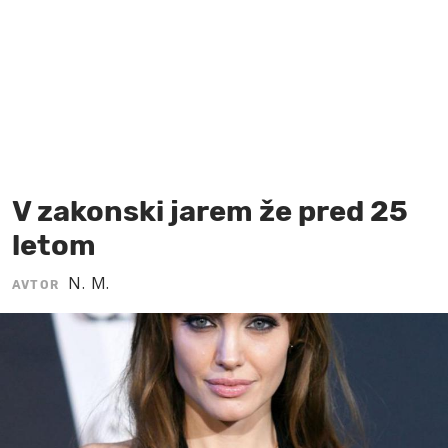
MOJ SANJ
V zakonski jarem že pred 25
letom
N. M.
AVTOR