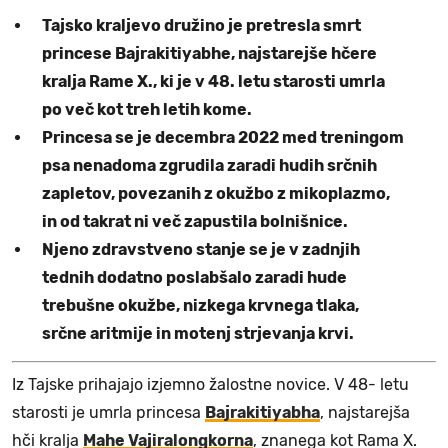
Tajsko kraljevo družino je pretresla smrt
princese Bajrakitiyabhe, najstarejše hčere
kralja Rame X., ki je v 48. letu starosti umrla
po več kot treh letih kome.
Princesa se je decembra 2022 med treningom
psa nenadoma zgrudila zaradi hudih srčnih
zapletov, povezanih z okužbo z mikoplazmo,
in od takrat ni več zapustila bolnišnice.
Njeno zdravstveno stanje se je v zadnjih
tednih dodatno poslabšalo zaradi hude
trebušne okužbe, nizkega krvnega tlaka,
srčne aritmije in motenj strjevanja krvi.
Iz Tajske prihajajo izjemno žalostne novice. V 48- letu
starosti je umrla princesa
Bajrakitiyabha
, najstarejša
hči kralja
Mahe Vajiralongkorna
, znanega kot Rama X.