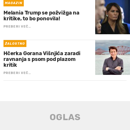
MAGAZIN
Melania Trump se požvižga na
kritike, to bo ponovila!
PREBERI VEČ…
ŽALOSTNO
Hčerka Gorana Višnjića zaradi
ravnanja s psom pod plazom
kritik
PREBERI VEČ…