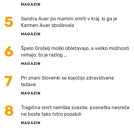
MAGAZIN
5
Sandra Auer po mamini smrti v kraj, ki ga je
Karmen Auer oboževala
MAGAZIN
6
Špelo Grošelj moški obletavajo, a veliko možnosti
nimajo, to je razlog …
MAGAZIN
7
Pri znani Slovenki se kopičijo zdravstvene
težave
MAGAZIN
8
Tragična smrt nemške zvezde, posnetka nesreče
ne boste tako hitro pozabili
MAGAZIN