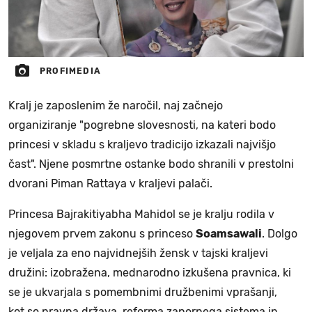
PROFIMEDIA
Kralj je zaposlenim že naročil, naj začnejo
organiziranje "pogrebne slovesnosti, na kateri bodo
princesi v skladu s kraljevo tradicijo izkazali najvišjo
čast". Njene posmrtne ostanke bodo shranili v prestolni
dvorani Piman Rattaya v kraljevi palači.
Princesa Bajrakitiyabha Mahidol se je kralju rodila v
njegovem prvem zakonu s princeso
Soamsawali
. Dolgo
je veljala za eno najvidnejših žensk v tajski kraljevi
družini: izobražena, mednarodno izkušena pravnica, ki
se je ukvarjala s pomembnimi družbenimi vprašanji,
kot so pravna država, reforma zapornega sistema in