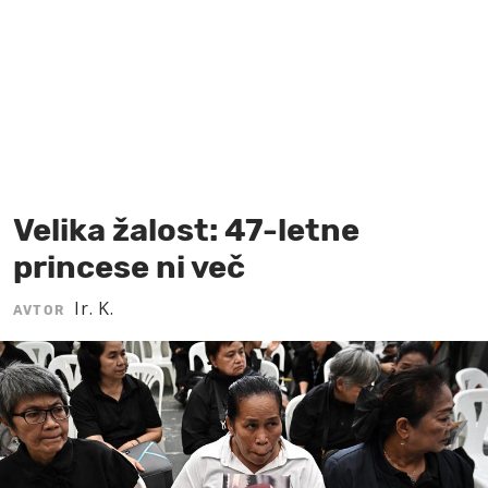
MOJ SANJ
Velika žalost: 47-letne
princese ni več
Ir. K.
AVTOR