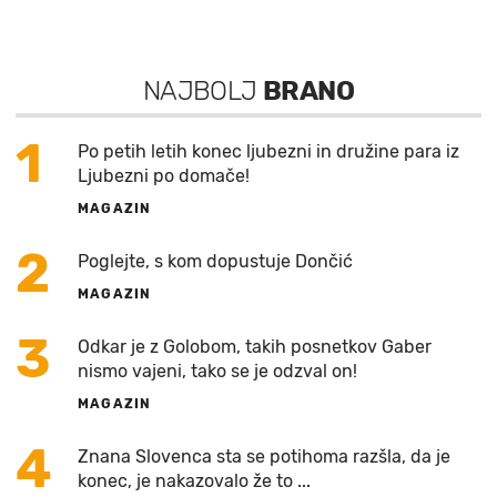
NAJBOLJ
BRANO
1
Po petih letih konec ljubezni in družine para iz
Ljubezni po domače!
MAGAZIN
2
Poglejte, s kom dopustuje Dončić
MAGAZIN
3
Odkar je z Golobom, takih posnetkov Gaber
nismo vajeni, tako se je odzval on!
MAGAZIN
4
Znana Slovenca sta se potihoma razšla, da je
konec, je nakazovalo že to ...