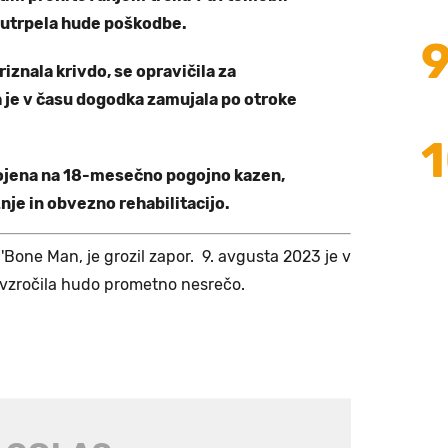
e utrpela hude poškodbe.
iznala krivdo, se opravičila za
a je v času dogodka zamujala po otroke
sojena na 18-mesečno pogojno kazen,
je in obvezno rehabilitacijo.
n'Bone Man, je grozil zapor. 9. avgusta 2023 je v
zročila hudo prometno nesrečo.