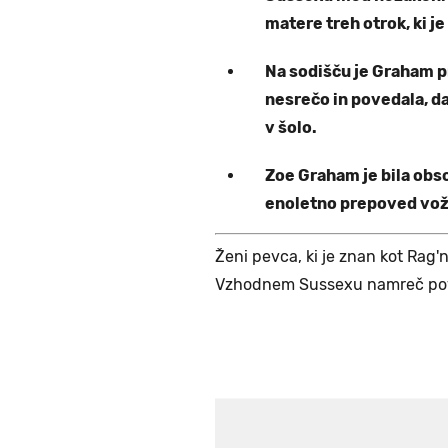
matere treh otrok, ki j
Na sodišču je Graham pr
nesrečo in povedala, d
v šolo.
Zoe Graham je bila ob
enoletno prepoved vožn
Ženi pevca, ki je znan kot Rag'
Vzhodnem Sussexu namreč pov