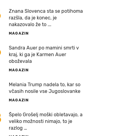
5
Znana Slovenca sta se potihoma
razšla, da je konec, je
nakazovalo že to ...
MAGAZIN
6
Sandra Auer po mamini smrti v
kraj, ki ga je Karmen Auer
oboževala
MAGAZIN
7
Melania Trump nadela to, kar so
včasih nosile vse Jugoslovanke
MAGAZIN
8
Špelo Grošelj moški obletavajo, a
veliko možnosti nimajo, to je
razlog …