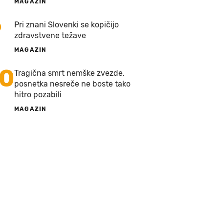
MAGAZIN
9
Pri znani Slovenki se kopičijo
zdravstvene težave
MAGAZIN
10
Tragična smrt nemške zvezde,
posnetka nesreče ne boste tako
hitro pozabili
MAGAZIN