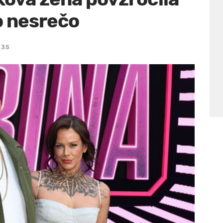
 nesrečo
:35