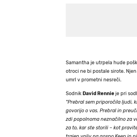
Samantha je utrpela hude poškodb
otroci ne bi postale sirote. N
umrl v prometni nesreči.
Sodnik
David Rennie
je pri so
"Prebral sem priporočila ljudi, 
govorijo o vas. Prebral in preuči
zdi popolnoma neznačilno za va
za to, kar ste storili – kot prav
trajen vpliv na gospo Keen in nje