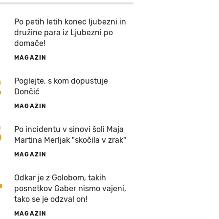
Po petih letih konec ljubezni in
družine para iz Ljubezni po
domače!
MAGAZIN
2
Poglejte, s kom dopustuje
Dončić
MAGAZIN
3
Po incidentu v sinovi šoli Maja
Martina Merljak "skočila v zrak"
MAGAZIN
4
Odkar je z Golobom, takih
posnetkov Gaber nismo vajeni,
tako se je odzval on!
MAGAZIN