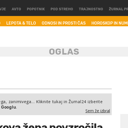
VJE
AVTO
POPOTNIK
POD STREHO
TRAJNOSTNO
ŽURNAL P
O
LEPOTA & TELO
ODNOSI IN PROSTI ČAS
HOROSKOP IN NU
ega, zanimivega… Kliknite tukaj in Žurnal24 izberite
.
a Googlu
Sem že izbral
kova žena povzročila