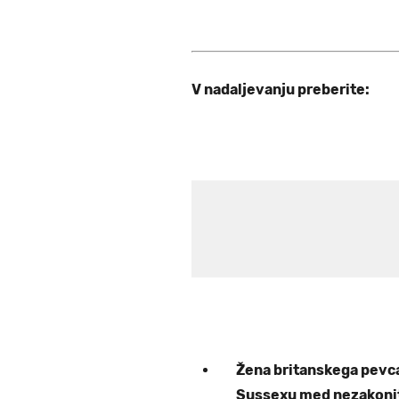
V nadaljevanju preberite:
Žena britanskega pevc
Sussexu med nezakonit