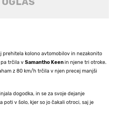
j prehitela kolono avtomobilov in nezakonito
pa trčila v
Samantho Keen
in njene tri otroke.
raham z 80 km/h trčila v njen precej manjši
injala dogodka, in se za svoje dejanje
a poti v šolo, kjer so jo čakali otroci, saj je