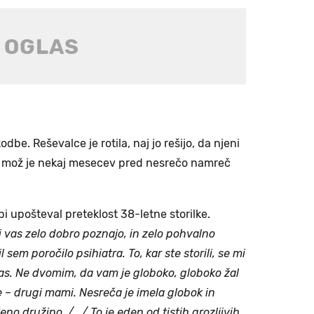
e. Reševalce je rotila, naj jo rešijo, da njeni
jen mož je nekaj mesecev pred nesrečo namreč
dbi upošteval preteklost 38-letne storilke.
ki vas zelo dobro poznajo, in zelo pohvalno
l sem poročilo psihiatra. To, kar ste storili, se mi
s. Ne dvomim, da vam je globoko, globoko žal
ite – drugi mami. Nesreča je imela globok in
no družino. /.../ To je eden od tistih grozljivih