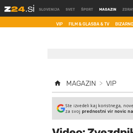
SLOVENIJA
SVET
ŠPORT
MAGAZIN
ZDRA
VIP
FILM & GLASBA & TV
BIZARN
MAGAZIN
>
VIP
Ste izvedeli kaj koristnega, nov
za svoj
prednostni vir novic n
Video: Zvezdni