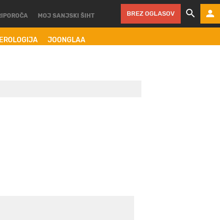
BREZ OGLASOV
RIPOROČA
MOJ SANJSKI ŠIHT
MEROLOGIJA
JOONGLAA